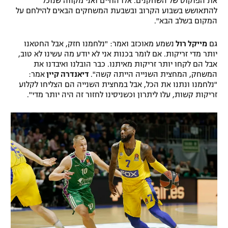
את הפוקוס של השחקנים. אלו החיים ואני מקווה שנוכל
להתאושש בשבוע הקרוב ובשבעת המשחקים הבאים להילחם על
רשיון להקרנה פומבית לבית עסק
המקום בשלב הבא".
הצטרפות לחבילת הערוצים
גם
מייקל רול
נשמע מאוכזב ואמר: "נלחמנו חזק, אבל החטאנו
יותר מדי זריקות. אם לומר בכנות אני לא יודע מה עשינו לא טוב,
לוח דרושים – ג'ובנט
אבל הם לקחו יותר זריקות מאיתנו. כבר הובלנו ואיבדנו את
המשחק, המחצית השנייה הייתה קשה".
דיאנדרה קיין
אמר:
"נלחמנו ונתנו את הכל, אבל במחצית השנייה הם הצליחו לקלוע
תגיות
זריקות קשות, עלו ליתרון וכשניסינו לחזור זה היה יותר מדי".
המגזין