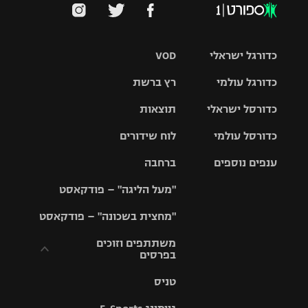
כדורגל ישראלי
VOD
כדורגל עולמי
רץ ברשת
ליגת העל
כדורסל ישראלי
תוצאות
ליגת
ליגה לאומית
האלופות
כדורסל עולמי
לוח שידורים
ליגת ווינר
סל
גביע הטוטו
ענפים נוספים
ברחבה
ליגה
NBA
אירופית
"מעל הליגה" – פודקאסט
ליגה לאומית
ליגיונרים
טניס
יורוליג
ליגה אנגלית
"מחצית בשכונה" – פודקאסט
כדורסל נשים
גביע המדינה
כדוריד
יורוקאפ
ליגה גרמנית
משתתפים וזוכים
בפרסים
מכבי תל
נבחרת
כדורעף
אביב
ישראל
ליגה
טניס
ספרדית
תקנון משתתפים
שחייה
הפועל חולון
מכבי חיפה
וזוכים בפרסים