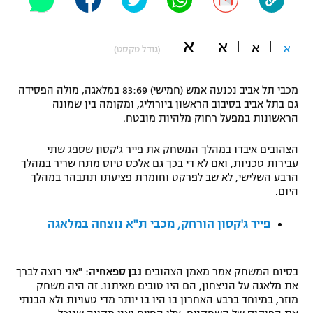
"מחצית בשכונה" – פודקאסט
אופניים
א
א
א
א
(גודל טקסט)
ספורט מוטורי
משתתפים וזוכים בפרסים
מכבי תל אביב נכנעה אמש (חמישי) 83:69 במלאגה, מולה הפסידה
כדורמים
גם בתל אביב בסיבוב הראשון ביורוליג, ומקומה בין שמונה
תקנון משתתפים וזוכים בפרסים
טניס
הראשונות במפעל רחוק מלהיות מובטח.
פוטבול אמריקאי NFL
תקנון עבור פעילות אלקטרה
הצהובים איבדו במהלך המשחק את פייר ג'קסון שספג שתי
גיימינג E-Sports
בייסבול MLB
עבירות טכניות, ואם לא די בכך גם אלכס טיוס מתח שריר במהלך
תקנון עבור פעילות ספורט 1 – "מרלן"
הרבע השלישי, לא שב לפרקט וחומרת פציעתו תתבהר במהלך
היום.
ספורט אתגרי ואקסטרים
תנאי שימוש
פייר ג'קסון הורחק, מכבי ת"א נוצחה במלאגה
אומנויות לחימה
מדיניות פרטיות
גיימינג E-Sports
בסיום המשחק אמר מאמן הצהובים
נבן ספאחיה
: "אני רוצה לברך
את מלאגה על הניצחון, הם היו טובים מאיתנו. זה היה משחק
תקנון פעילות ספורט 1
מוזר, במיוחד ברבע האחרון בו היו בו יותר מדי טעויות ולא הבנתי