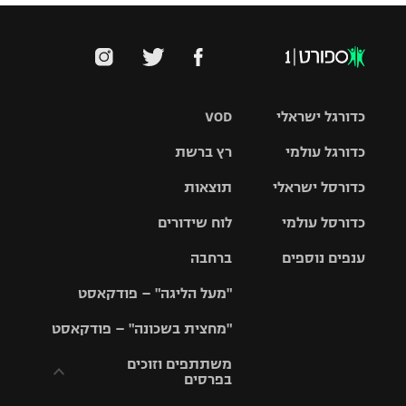
כדורגל ישראלי
VOD
כדורגל עולמי
רץ ברשת
ליגת העל
כדורסל ישראלי
תוצאות
ליגת
ליגה לאומית
האלופות
כדורסל עולמי
לוח שידורים
ליגת ווינר
סל
גביע הטוטו
ענפים נוספים
ברחבה
ליגה
NBA
אירופית
"מעל הליגה" – פודקאסט
ליגה לאומית
ליגיונרים
טניס
יורוליג
ליגה אנגלית
"מחצית בשכונה" – פודקאסט
כדורסל נשים
גביע המדינה
כדוריד
יורוקאפ
ליגה גרמנית
משתתפים וזוכים
בפרסים
מכבי תל
נבחרת
כדורעף
אביב
ישראל
ליגה