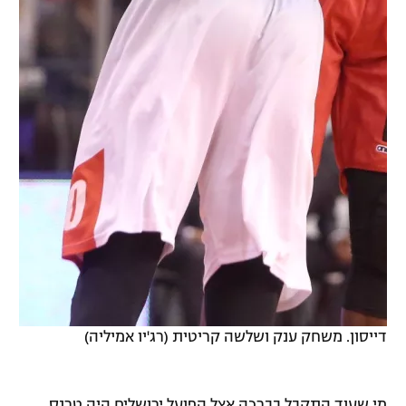
דייסון. משחק ענק ושלשה קריטית (רג'יו אמיליה)
מי שעוד התקבל בברכה אצל הפועל ירושלים היה טרנס