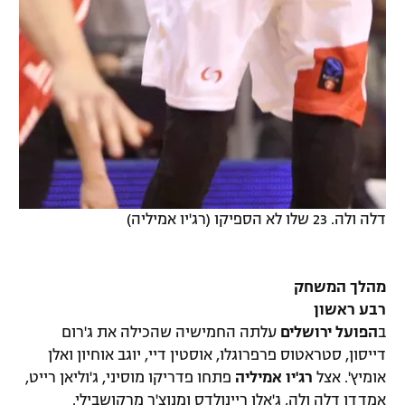
דלה ולה. 23 שלו לא הספיקו (רג'יו אמיליה)
מהלך המשחק
רבע ראשון
ב
הפועל ירושלים
עלתה החמישיה שהכילה את ג'רום
דייסון, סטראטוס פרפרוגלו, אוסטין דיי, יוגב אוחיון ואלן
אומיץ'. אצל
רג'יו אמיליה
פתחו פדריקו מוסיני, ג'וליאן רייט,
אמדדו דלה ולה, ג'אלן ריינולדס ומנוצ'ר מרקושבילי.