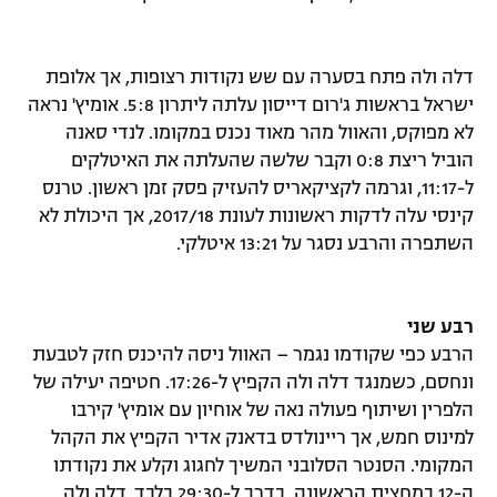
דלה ולה פתח בסערה עם שש נקודות רצופות, אך אלופת
ישראל בראשות ג'רום דייסון עלתה ליתרון 5:8. אומיץ' נראה
לא מפוקס, והאוול מהר מאוד נכנס במקומו. לנדי סאנה
הוביל ריצת 0:8 וקבר שלשה שהעלתה את האיטלקים
ל-11:17, וגרמה לקציקאריס להעזיק פסק זמן ראשון. טרנס
קינסי עלה לדקות ראשונות לעונת 2017/18, אך היכולת לא
השתפרה והרבע נסגר על 13:21 איטלקי.
רבע שני
הרבע כפי שקודמו נגמר – האוול ניסה להיכנס חזק לטבעת
ונחסם, כשמנגד דלה ולה הקפיץ ל-17:26. חטיפה יעילה של
הלפרין ושיתוף פעולה נאה של אוחיון עם אומיץ' קירבו
למינוס חמש, אך ריינולדס בדאנק אדיר הקפיץ את הקהל
המקומי. הסנטר הסלובני המשיך לחגוג וקלע את נקודתו
ה-12 במחצית הראשונה, בדרך ל-29:30 בלבד. דלה ולה