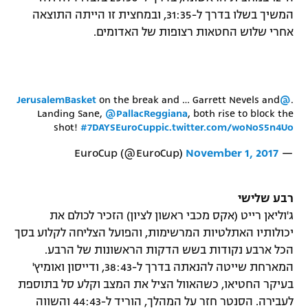
המשיך בשלו בדרך ל-31:35, ובמחצית זו הייתה התוצאה
אחרי שלוש החטאות רצופות של האדומים.
on the break and … Garrett Nevels and
@JerusalemBasket
.
Landing Sane,
@PallacReggiana
, both rise to block the
shot!
#7DAYSEuroCup
pic.twitter.com/woNoS5n4Uo
November 1, 2017
— EuroCup (@EuroCup)
רבע שלישי
ג'וליאן רייט (אקס מכבי ראשון לציון) הזכיר לכולם את
יכולותיו האתלטיות המרשימות, והפועל הצליחה לקלוע בסך
הכל ארבע נקודות בשש הדקות הראשונות של הרבע.
המארחת שייטה להנאתה בדרך ל-38:43, ודייסון ואומיץ'
בעיקר החטיאו, כשהאוול הציל את המצב וקלע סל בתוספת
לעבירה. הסנטר חזר על המהלך, הוריד ל-44:43 והשווה