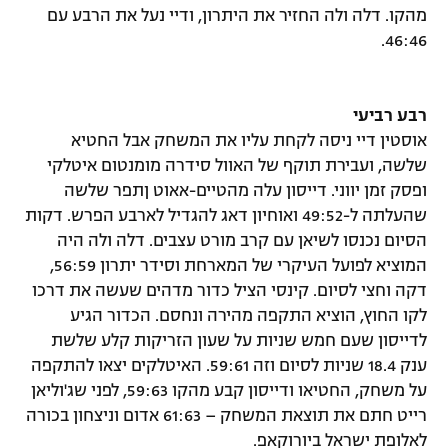
מהקו. דלה ולה החזיר את היתרון, ודיי נעל את הרבע עם
46:46.
רבע רביעי
אוסטין דיי ניסה לקחת עליו את המשחק אבל החטיא
שלשה, ועבירת תוקף של האוול סידרה מומנטום איטלקי
ופסק זמן יווני. דייסון עלה מהטיים-אאוט ןתפר שלשה
שהעלתה ל-49:52 ואוחיון דאג להגדיל לארבע הפרש. דקות
הסיום נכנסו לשיאן עם קרב מורט עצבים. דלה ולה היה
המוציא לפועל העיקרי של המארחת וסידר יתרון 56:59,
דקה וחצי לסיום. קינסי הציל כדור מדהים שעשה את דרכו
לקו החוץ, הוציא התקפה מהירה ונחסם. הכדור הגיע
לדייסון שעם חמש שניות על שעון הזריקות קלע שלשת
ענק 18.4 שניות לסיום וזה 59:61. האיטלקים יצאו להתקפה
על משחק, החטיאו ודייסון קבע מהקו 59:63, לפני שג'וליאן
רייט חתם את תוצאת המשחק – 61:63 אדום וניצחון בכורה
לאלופת ישראל ביורוקאפ.