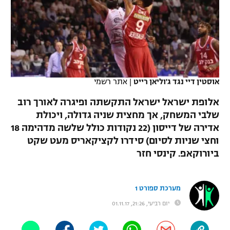
כדורסל נשים
נבחרת ישראל
יורוליג
ליגה ספרדית
טניס
VOD
מכבי תל אביב
מכבי חיפה
יורוקאפ
ליגה איטלקית
כדוריד
הפועל חולון
בית"ר ירושלים
רץ ברשת
ליגה צרפתית
כדורעף
אוסטין דיי נגד ג'וליאן רייט
|
אתר רשמי
הפועל ירושלים
מכבי תל אביב
ליגה הולנדית
אלופת ישראל ישראל התקשתה ופיגרה לאורך רוב
שחייה
תוצאות
דני אבדיה
הפועל תל אביב
שלבי המשחק, אך מחצית שניה גדולה, ויכולת
ליגה טורקית
אדירה של דייסון (22 נקודות כולל שלשה מדהימה 18
ג'ודו
הפועל חיפה
לוח שידורים
וחצי שניות לסיום) סידרו לקציקאריס מעט שקט
ליגה סינית
אגרוף
ביורוקאפ. קינסי חזר
הפועל באר שבע
ליגה ברזילאית
ברחבה
ספורט אולימפי
מכבי נתניה
מערכת ספורט 1
ליגות נוספות
UFC
יום רביעי, 21:26, 01.11.17
"מעל הליגה" – פודקאסט
בני יהודה
היאבקות WWE