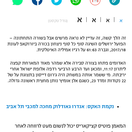
"מחצית בשכונה" – פודקאסט
אופניים
א
א
א
א
(גודל טקסט)
ספורט מוטורי
משתתפים וזוכים בפרסים
זה הלך קשה, זה עדיין לא נראה מרשים אבל בשורה התחתונה –
כדורמים
הפועל ירושלים השיגה סוף כל סוף ניצחון בכורה ביורוקאפ לעונת
תקנון משתתפים וזוכים בפרסים
טניס
2017/18, וגברה 61:63 על רג'יו אמיליה האיטלקית.
פוטבול אמריקאי NFL
תקנון עבור פעילות אלקטרה
האדומים פתחו בצורה סבירה אלא שמהר מאוד המארחת קפצה
גיימינג E-Sports
בייסבול MLB
ליתרון 11:17, ומכאן ועד הרבע הרביעי רדפה אלופת ישראל אחרי
תקנון עבור פעילות ספורט 1 – "מרלן"
יריבתה. מי ששמר אותה במשחק היה ג'רום דייסון בתצוגת על של
22 נקודות ומדד 23, כשגם אלן אומיץ' נותן מחצית ראשונה גדולה.
ספורט אתגרי ואקסטרים
תנאי שימוש
אומנויות לחימה
נקמת האקס: אנדרו גאודלוק מחכה למכבי תל אביב
מדיניות פרטיות
גיימינג E-Sports
תקנון פעילות ספורט 1
המאמן פוטיס קציקאריס יכול לנשום מעט לרווחה לאחר