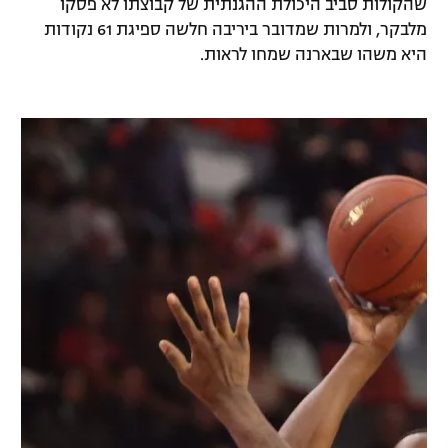
שהקולות סביב היכולת ההגנתית של קבוצתו לא פסקו
רשיון להקרנה פומבית לבית עסק
מלבקר, ולמרות שמדובר ביריבה חלשה ספיגת 61 נקודות
היא משהו שבארנה שמחו לראות.
הצטרפות לחבילת הערוצים
לוח דרושים – ג'ובנט
תגיות
המגזין