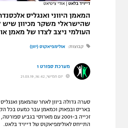
דייויד בלאט
|
אודי ציטיאט
המגזין
המאמן היווני ואנגליס אלכסנדר
שהישראלי משקר מכיוון שיש לו 
העולמי ניצב לצדו של מאמן או
קבוצות:
אולימפיאקוס (יוון)
מערכת ספורט 1
יום חמישי, 16:42, 21.03.19
סערה גדולה ביוון לאחר שהמאמן ואנגליס
באריס ובפאוק וכמאמן עבר כמעט בכל הקבו
זכייה ב-2001 עם מארוסי בגביע 
התייחס לאולימפיאקוס של דייויד בלאט.