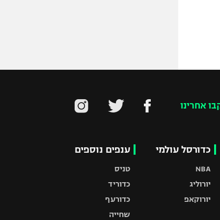
בו אחרינו
כדורסל עולמי
ענפים נוספים
NBA
טניס
יורוליג
כדוריד
יורוקאפ
כדורעף
שחייה