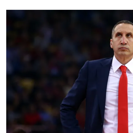
ל אביב
ליגה טורקית
תל אביב
ליגה סינית
חיפה
ליגה ברזילאית
באר שבע
ליגות נוספות
תניה
דה