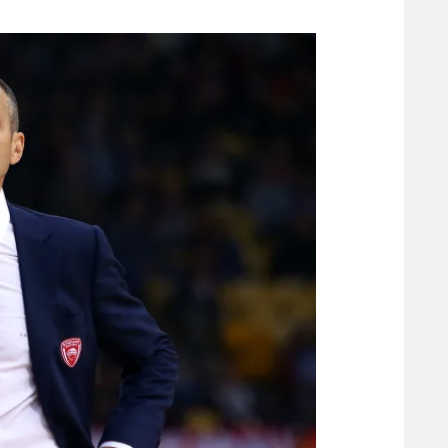
משתתפים וזוכים בפרסים
מכבי ת
הפועל 
תקנון משתתפים וזוכים בפרסים
הפועל 
תקנון עבור פעילות אלקטרה
הפועל 
תקנון עבור פעילות ספורט 1 – "מרלן"
מכבי נ
טניס
בני יהו
גיימינג E-Sports
תנאי שימוש
מדיניות פרטיות
תקנון פעילות ספורט 1
רשיון להקרנה פומבית לבית עסק
הצטרפות לחבילת הערוצים
לוח דרושים – ג'ובנט
תגיות