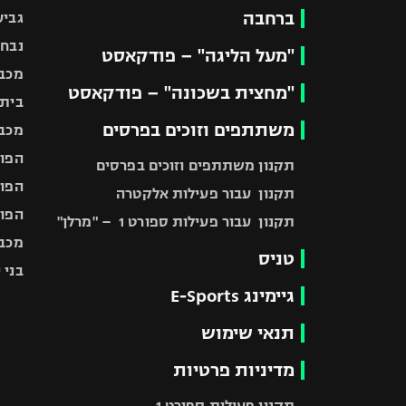
ברחבה
גביע
נבחר
"מעל הליגה" – פודקאסט
מכבי
"מחצית בשכונה" – פודקאסט
בית"
משתתפים וזוכים בפרסים
מכבי
הפוע
תקנון משתתפים וזוכים בפרסים
הפוע
תקנון עבור פעילות אלקטרה
הפוע
תקנון עבור פעילות ספורט 1 – "מרלן"
מכבי
טניס
בני 
גיימינג E-Sports
תנאי שימוש
מדיניות פרטיות
תקנון פעילות ספורט 1