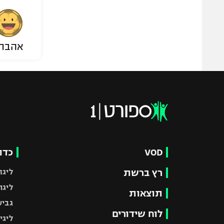
אהבת
VOD
כדו
רץ ברשת
ליגת
ליגה
תוצאות
גביע
לוח שידורים
ליגי