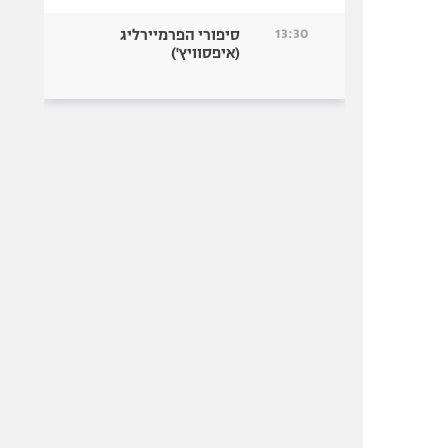
13:30
סיפורי הפרמיירליג
(איפסוויץ')