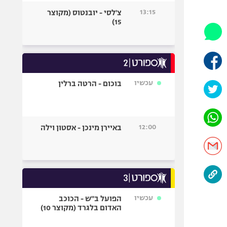
היאבקות WWE
13:15
צ'לסי - יובנטוס (מקוצר
אופניים
15)
ספורט מוטורי
כדורמים
פוטבול אמריקאי NFL
בייסבול MLB
עכשיו
בוכום - הרטה ברלין
ספורט אתגרי
ואקסטרים
אומנויות לחימה
12:00
באיירן מינכן - אסטון וילה
גיימינג E-Sports
עכשיו
הפועל ב"ש - הכוכב
האדום בלגרד (מקוצר 10)