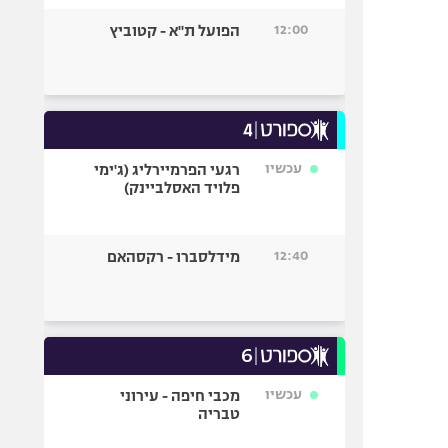
12:00
הפועל ת"א - קטוביץ
עכשיו
רגעי הפרמיירליג (ג'ימי
פלויד האסלביינק)
12:40
מידלסברו - רקסהאם
עכשיו
מכבי חיפה - עירוני
טבריה