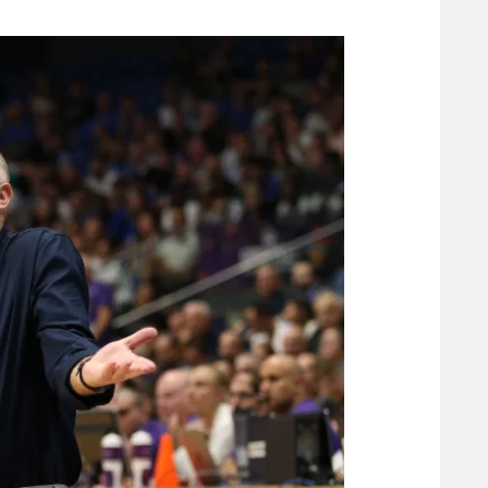
משתתפים וזוכים בפרסים
מכבי ת
הפועל 
תקנון משתתפים וזוכים בפרסים
הפועל 
תקנון עבור פעילות אלקטרה
הפועל 
תקנון עבור פעילות ספורט 1 – "מרלן"
מכבי נ
טניס
בני יהו
גיימינג E-Sports
תנאי שימוש
מדיניות פרטיות
תקנון פעילות ספורט 1
רשיון להקרנה פומבית לבית עסק
הצטרפות לחבילת הערוצים
לוח דרושים – ג'ובנט
תגיות