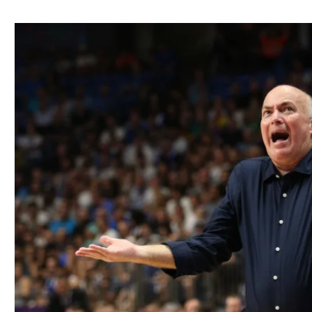
ל אביב
ליגה טורקית
תל אביב
ליגה סינית
חיפה
ליגה ברזילאית
באר שבע
ליגות נוספות
תניה
דה