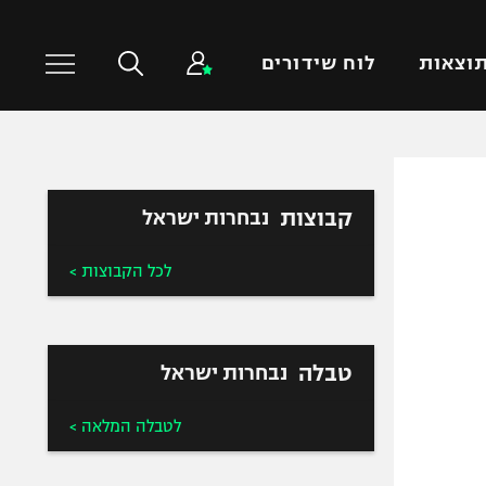
וצאות
לוח שידורים
כדורסל עולמי
ענפים נוספים
קבוצות
נבחרות ישראל
NBA
טניס
יורוליג
כדוריד
לכל הקבוצות >
יורוקאפ
כדורעף
שחייה
ג'ודו
טבלה
נבחרות ישראל
אגרוף
ספורט אולימפי
לטבלה המלאה >
UFC