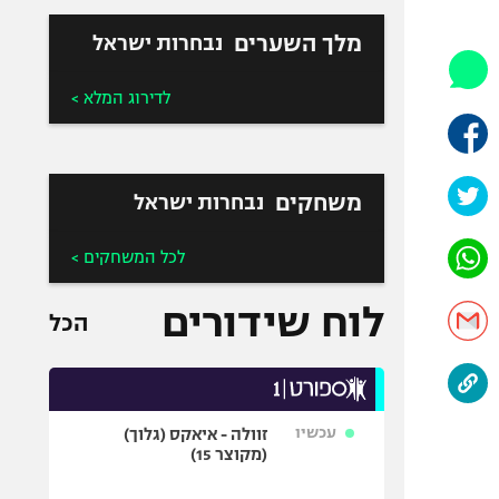
היאבקות WWE
אופניים
מלך השערים
נבחרות ישראל
ספורט מוטורי
לדירוג המלא >
כדורמים
פוטבול אמריקאי NFL
בייסבול MLB
משחקים
נבחרות ישראל
ספורט אתגרי
ואקסטרים
לכל המשחקים >
אומנויות לחימה
גיימינג E-Sports
לוח שידורים
הכל
עכשיו
זוולה - איאקס (גלוך)
(מקוצר 15)