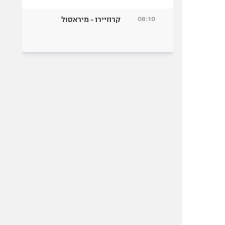
08:10
קרוזיירו - מיראסול