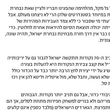
ל מקל, מהלחימה שהפגינו חבריו ולציין שאת נבחרת
במיוחד בסטנדרטים שלה) הרי לא ניצחנו מעולם. אבל
עתי מי שסבור כי ללא צמד העבירות המהירות של
תה יכולה תוצאת הסיום להיראות אחרת לחלוטין. כדי
ר אין דרך חזרה מבחינת נבחרת ישראל, תהיה שונה,
ונית.
עם סקור של סביב ה-70 נקודות תתקשה ישראל לגבור גם על יריבותיה
יל את קצב צבירת הנקודות היא להעלות בצורה
 על ידי יצירת לחץ הרבה יותר כבד על הכדור כולל
א נעשה, וחבל שלא, מול איטליה וליטא להן אין רכז
 סל.
ודי כדור, אבל גם תניב יותר נקודות. הגבוהים
מריהם ולא בנויים למשחק חפירות מתחת לסלים, אך הם
מתפרצת. הגארדים הישראלים (מלבד כספי) אינם קלעים