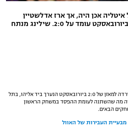
איטליה אכן היה, אך ארז אדלשטיין
וצוותו נכנעו גם לליטא והמאזן ביורובאסקט עומד על 2:0. שילינג מנתח
נבחרת ישראל נכנעה אמש לליטא 88:73 וירדה למאזן של 2:0 ביורובאסקט הנערך ביד אליהו, בתל
זה מה שהשתנה לעומת ההפסד במשחק הראשון
חקים הבאים.
מבעיית העבירות של האוול