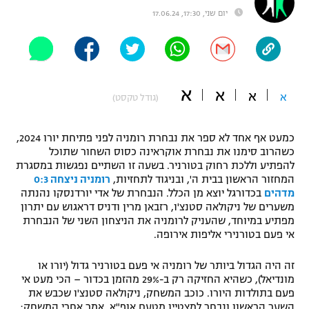
יום שני, 17:30, 17.06.24
"מחצית בשכונה" – פודקאסט
אופניים
ספורט מוטורי
משתתפים וזוכים בפרסים
א
א
כדורמים
א
א
(גודל טקסט)
תקנון משתתפים וזוכים בפרסים
טניס
פוטבול אמריקאי NFL
כמעט אף אחד לא ספר את נבחרת רומניה לפני פתיחת יורו 2024,
תקנון עבור פעילות אלקטרה
כשהרוב סימנו את נבחרת אוקראינה כסוס השחור שתוכל
גיימינג E-Sports
בייסבול MLB
להפתיע וללכת רחוק בטורניר. בשעה זו השתיים נפגשות במסגרת
תקנון עבור פעילות ספורט 1 – "מרלן"
המחזור הראשון בבית ה', ובניגוד לתחזיות,
רומניה ניצחה 0:3
מדהים
בכדורגל יוצא מן הכלל. הנבחרת של אדי יורדנסקו נהנתה
ספורט אתגרי ואקסטרים
תנאי שימוש
משערים של ניקולאה סטנצ'ו, רזבאן מרין ודניס דראגוש עם יתרון
מפתיע במיוחד, שהעניק לרומניה את הניצחון השני של הנבחרת
אומנויות לחימה
אי פעם בטורנירי אליפות אירופה.
מדיניות פרטיות
גיימינג E-Sports
זה היה הגדול ביותר של רומניה אי פעם בטורניר גדול (יורו או
מונדיאל), כשהיא החזיקה רק ב-29% מהזמן בכדור – הכי מעט אי
תקנון פעילות ספורט 1
פעם בתולדות היורו. כוכב המשחק, ניקולאה סטנצ'ו שכבש את
השער הראשון ונבחר למצטיין מטעם אופ"א, אמר אחרי המשחק: