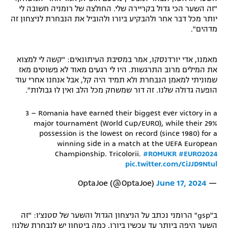
"זה השער הכי גדול בקריירה שלי. החולצה של רומניה חשובה לי
רשיון להקרנה פומבית לבית עסק
יותר מכל דבר אחר ולהבקיע ביורו ולהוביל את הנבחרת לניצחון זה
מדהים".
הצטרפות לחבילת הערוצים
מאמנו, אדי יורדנסקו, אמר במסיבת העיתונאים: "קשה לי למצוא
לוח דרושים – ג'ובנט
את המילים מרוב התרגשות. היו לי רגעים מאוד לא פשוטים מאז
שמוניתי למאמן הנבחרת ולא תמיד היה קל, אבל אנחנו אחרי עוד
תגיות
הופעה גדולה שלנו. זה דור שמשחק מכל הלב ואין לו גבולות".
המגזין
3 – Romania have earned their biggest ever victory in a
major tournament (World Cup/EURO), while their 29%
possession is the lowest on record (since 1980) for a
winning side in a match at the UEFA European
Championship. Tricolorii.
#ROMUKR
#EURO2024
pic.twitter.com/CiJJD9Ntul
June 17, 2024
— OptaJoe (@OptaJoe)
ב"gsp" הרומני נכתב על הניצחון הגדול והשער של סטנצ'ו: "זה
השער היפה ביותר עד עכשיו ביורו, כמה ביטחון יש לנבחרת שלנו!