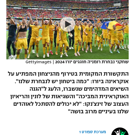
כדורסל נשים
נבחרת ישראל
יורוליג
ליגה ספרדית
טניס
VOD
מכבי תל אביב
מכבי חיפה
יורוקאפ
ליגה איטלקית
כדוריד
הפועל חולון
בית"ר ירושלים
רץ ברשת
ליגה צרפתית
כדורעף
הפועל ירושלים
מכבי תל אביב
ליגה הולנדית
שחייה
תוצאות
שחקני נבחרת רומניה חוגגים יורו 2024
|
GettyImages
דני אבדיה
הפועל תל אביב
ליגה טורקית
התקשורת המקומית בטירוף מהניצחון המפתיע על
ג'ודו
הפועל חיפה
אוקראינה ביורו: "כמה ביטחון יש לנבחרת שלנו".
לוח שידורים
ליגה סינית
השיאים המדהימים שנשברו, הלעג ל"הגנה
אגרוף
הפועל באר שבע
האוקראינית המביכה" והשגיאות של לונין והריאיון
ליגה ברזילאית
ברחבה
העצוב של זינצ'נקו: "לא יכולים להסתכל לאוהדים
ספורט אולימפי
מכבי נתניה
שלנו בעיניים מרוב בושה"
ליגות נוספות
UFC
"מעל הליגה" – פודקאסט
בני יהודה
מערכת ספורט 1
היאבקות WWE