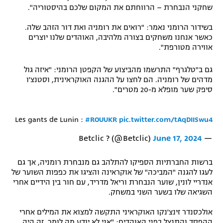
שחקני הנבחרת – הרווחתם את המקום שלכם בהיסטוריה".
בשידור הרומני נאמר: "רואים את רומניה ואת דור הזהב שלה.
כאשר אנחנו משחקים בצורה מלהיבה, האוהדים שלנו יוצרים
אווירה מטורפת".
גם ב"טלגרף" התרשמו מהביצוע של הקפטן הרומני: "איזה גול
מדהים של רומניה. הם לחצו על ההגנה האוקראינית, וסטנצ'ו
סיפק שער מופלא מ-20 מטרים".
Les gants de Lunin :
#ROUUKR
pic.twitter.com/tAqDIISwu4
June 17, 2024
— Betclic ? (@Betclic)
ברשות החברתיות הספיקו להתלהב גם מנבחרת רומניה, אך גם
לעגו להגנה "המביכה" של אוקראינה והציגו את כפפות השוער של
אנדריי לונין, שוער הנבחרת וריאל מדריד, עם חור בין הידיים אחרי
השגיאה שלו בשער השני במשחק.
אולכסנדר זינצ'נקו האוקראיני התקשה למצוא את המילים אחרי
ההפסד והתנצל בפני האוהדים: "אני לא יודע מה לומר, זה היה