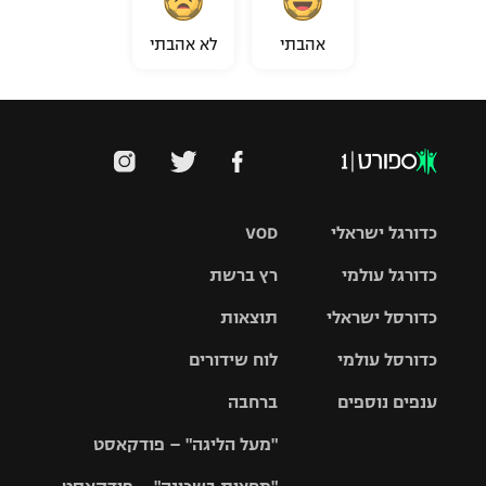
אהבתי
לא אהבתי
כדורגל ישראלי
VOD
כדורגל עולמי
רץ ברשת
ליגת העל
כדורסל ישראלי
תוצאות
ליגת
ליגה לאומית
האלופות
כדורסל עולמי
לוח שידורים
ליגת ווינר
סל
גביע הטוטו
ענפים נוספים
ברחבה
ליגה
NBA
אירופית
"מעל הליגה" – פודקאסט
ליגה לאומית
ליגיונרים
טניס
יורוליג
ליגה אנגלית