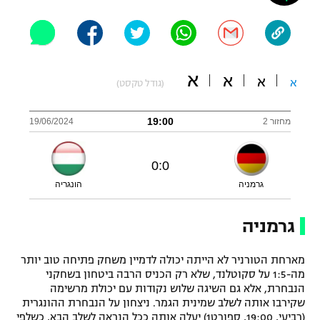
"מחצית בשכונה" – פודקאסט
אופניים
ספורט מוטורי
משתתפים וזוכים בפרסים
א
א
א
א
(גודל טקסט)
כדורמים
תקנון משתתפים וזוכים בפרסים
טניס
19:00
מחזור 2
19/06/2024
פוטבול אמריקאי NFL
תקנון עבור פעילות אלקטרה
גיימינג E-Sports
0
:
0
בייסבול MLB
תקנון עבור פעילות ספורט 1 – "מרלן"
גרמניה
הונגריה
ספורט אתגרי ואקסטרים
תנאי שימוש
גרמניה
אומנויות לחימה
מארחת הטורניר לא הייתה יכולה לדמיין משחק פתיחה טוב יותר
מדיניות פרטיות
גיימינג E-Sports
מה-1:5 על סקוטלנד, שלא רק הכניס הרבה ביטחון בשחקני
הנבחרת, אלא גם השיגה שלוש נקודות עם יכולת מרשימה
שקירבו אותה לשלב שמינית הגמר. ניצחון על הנבחרת ההונגרית
תקנון פעילות ספורט 1
(רביעי, 19:00, ספורט1) יעלה אותה ככל הנראה לשלב הבא, כשלפי