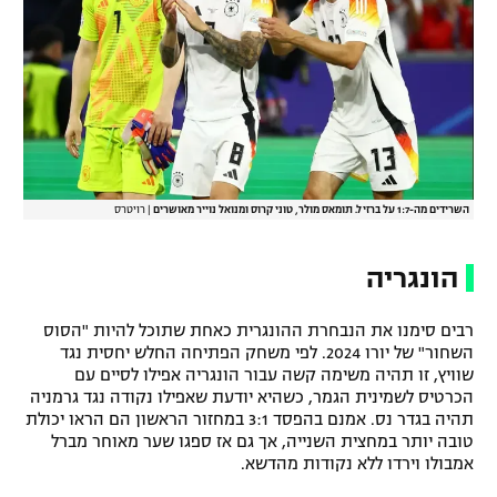
השרידים מה-1:7 על ברזיל. תומאס מולר, טוני קרוס ומנואל נוייר מאושרים
|
רויטרס
הונגריה
רבים סימנו את הנבחרת ההונגרית כאחת שתוכל להיות "הסוס
השחור" של יורו 2024. לפי משחק הפתיחה החלש יחסית נגד
שוויץ, זו תהיה משימה קשה עבור הונגריה אפילו לסיים עם
הכרטיס לשמינית הגמר, כשהיא יודעת שאפילו נקודה נגד גרמניה
תהיה בגדר נס. אמנם בהפסד 3:1 במחזור הראשון הם הראו יכולת
טובה יותר במחצית השנייה, אך גם אז ספגו שער מאוחר מברל
אמבולו וירדו ללא נקודות מהדשא.