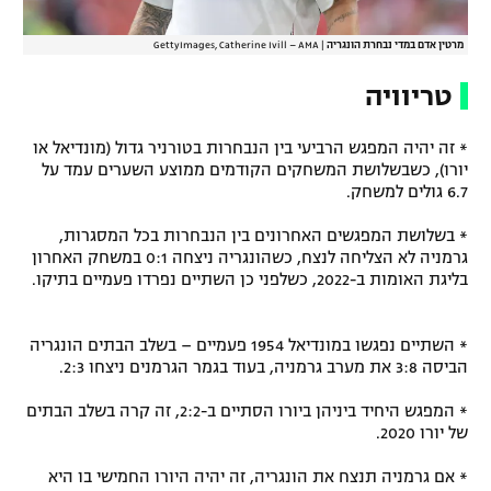
מרטין אדם במדי נבחרת הונגריה
|
GettyImages, Catherine Ivill – AMA
טריוויה
* זה יהיה המפגש הרביעי בין הנבחרות בטורניר גדול (מונדיאל או
יורו), כשבשלושת המשחקים הקודמים ממוצע השערים עמד על
6.7 גולים למשחק.
* בשלושת המפגשים האחרונים בין הנבחרות בכל המסגרות,
גרמניה לא הצליחה לנצח, כשהונגריה ניצחה 0:1 במשחק האחרון
בליגת האומות ב-2022, כשלפני כן השתיים נפרדו פעמיים בתיקו.
* השתיים נפגשו במונדיאל 1954 פעמיים – בשלב הבתים הונגריה
הביסה 3:8 את מערב גרמניה, בעוד בגמר הגרמנים ניצחו 2:3.
* המפגש היחיד ביניהן ביורו הסתיים ב-2:2, זה קרה בשלב הבתים
של יורו 2020.
* אם גרמניה תנצח את הונגריה, זה יהיה היורו החמישי בו היא