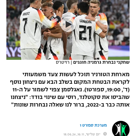
כדורסל נשים
נבחרת ישראל
יורוליג
ליגה ספרדית
טניס
VOD
מכבי תל אביב
מכבי חיפה
יורוקאפ
ליגה איטלקית
כדוריד
הפועל חולון
בית"ר ירושלים
רץ ברשת
ליגה צרפתית
כדורעף
הפועל ירושלים
מכבי תל אביב
ליגה הולנדית
שחייה
תוצאות
שחקני נבחרת גרמניה חוגגים
|
רויטרס
דני אבדיה
הפועל תל אביב
ליגה טורקית
מארחת הטורניר תוכל לעשות צעד משמעותי
ג'ודו
הפועל חיפה
לקראת הבטחת המקום בשלב הבא עם ניצחון נוסף
לוח שידורים
ליגה סינית
(ד', 19:00, ספורט1). נאגלסמן צפוי לשמור על ה-11
אגרוף
הפועל באר שבע
שהביסו את סקוטלנד, רוסי עם שינוי בודד: "ניצחנו
ליגה ברזילאית
ברחבה
אותה כבר ב-2022, ברור לנו שאלה נבחרות שונות"
ספורט אולימפי
מכבי נתניה
ליגות נוספות
UFC
"מעל הליגה" – פודקאסט
בני יהודה
מערכת ספורט 1
היאבקות WWE
יום שלישי, 16:11, 18.06.24