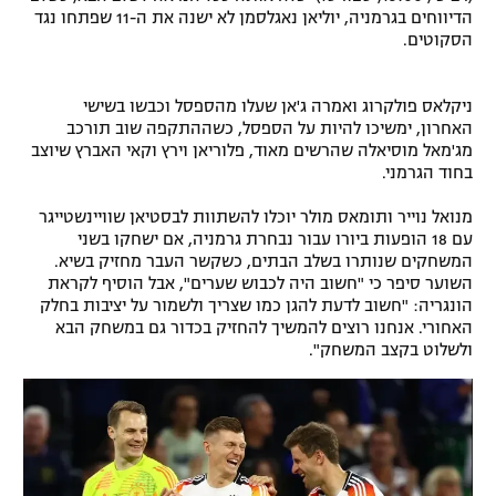
הדיווחים בגרמניה, יוליאן נאגלסמן לא ישנה את ה-11 שפתחו נגד
רשיון להקרנה פומבית לבית עסק
הסקוטים.
הצטרפות לחבילת הערוצים
ניקלאס פולקרוג ואמרה ג'אן שעלו מהספסל וכבשו בשישי
האחרון, ימשיכו להיות על הספסל, כשההתקפה שוב תורכב
לוח דרושים – ג'ובנט
מג'מאל מוסיאלה שהרשים מאוד, פלוריאן וירץ וקאי האברץ שיוצב
בחוד הגרמני.
תגיות
מנואל נוייר ותומאס מולר יוכלו להשתוות לבסטיאן שוויינשטייגר
עם 18 הופעות ביורו עבור נבחרת גרמניה, אם ישחקו בשני
המגזין
המשחקים שנותרו בשלב הבתים, כשקשר העבר מחזיק בשיא.
השוער סיפר כי "חשוב היה לכבוש שערים", אבל הוסיף לקראת
הונגריה: "חשוב לדעת להגן כמו שצריך ולשמור על יציבות בחלק
האחורי. אנחנו רוצים להמשיך להחזיק בכדור גם במשחק הבא
ולשלוט בקצב המשחק".