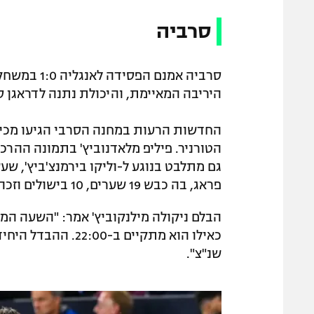
סרביה
סרביה אמנם
היריבה המאיימת, והיכולת נתנה לדראגן ס
החדשות הרעות במחנה הסרבי הגיעו מכיוונ
הטורניר. פיליפ מלאדנוביץ' בתמונה ההר
גם מתלבט בנוגע ל-וליקו בירמנצ'ביץ', ש
פראג, בה כבש 19 שערים, 10 בישולים וזכה באליפות, גביע ותואר "כדורגלן העונה" בצ'כיה.
הבלם ניקולה מילנקוביץ' אמר: "השעה המ
כאילו הוא מתקיים ב
שנ"צ".