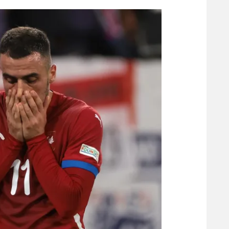
הפועל 
תקנון משתתפים וזוכים בפרסים
הפועל 
תקנון עבור פעילות אלקטרה
הפועל 
תקנון עבור פעילות ספורט 1 – "מרלן"
מכבי נ
טניס
בני יהו
גיימינג E-Sports
תנאי שימוש
מדיניות פרטיות
תקנון פעילות ספורט 1
רשיון להקרנה פומבית לבית עסק
הצטרפות לחבילת הערוצים
לוח דרושים – ג'ובנט
תגיות
המגזין