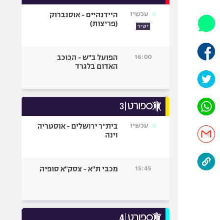
אופניים
עכשיו
היידנהיים - אוסנברוק
(פריצות)
ספורט מוטורי
ישיר
כדורמים
פוטבול אמריקאי NFL
16:00
הפועל ב"ש - הכוכב
האדום בלגרד
בייסבול MLB
ספורט אתגרי
ואקסטרים
אומנויות לחימה
גיימינג E-Sports
עכשיו
בית"ר ירושלים - אוסטריה
וינה
15:45
מכבי ת"א - צסק"א סופיה