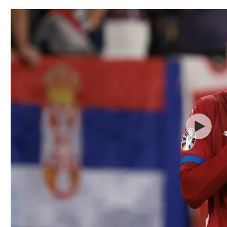
תל אביב
ליגה סינית
חיפה
ליגה ברזילאית
באר שבע
ליגות נוספות
תניה
דה