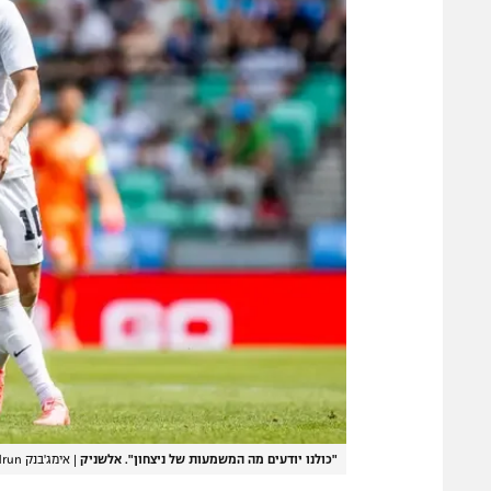
"כולנו יודעים מה המשמעות של ניצחון". אלשניק
|
אימג'בנק GettyImages, Jurij Kodrun