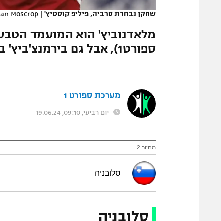
שחקן נבחרת סרביה, פיליפ קוסטיץ'
|
han Moscrop
ספורט1), אבל גם בירמנצ'ביץ' בתמונה. אלשניק: "צברנו ביטחון"
מערכת ספורט 1
יום רביעי, 09:10, 19.06.24
מחזור 2
סלובניה
סלובניה