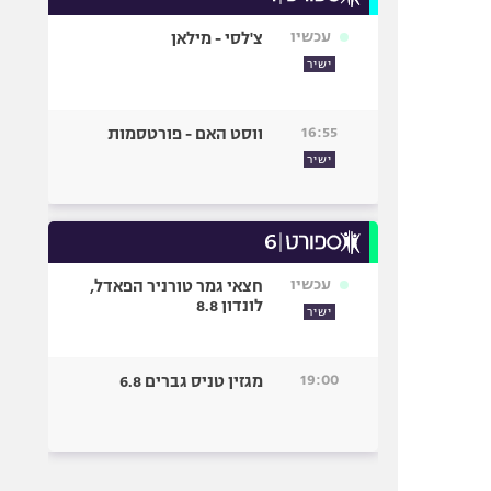
עכשיו
צ'לסי - מילאן
ישיר
16:55
ווסט האם - פורטסמות
ישיר
עכשיו
חצאי גמר טורניר הפאדל,
לונדון 8.8
ישיר
19:00
מגזין טניס גברים 6.8