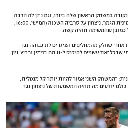
 נקודה במשחק הראשון שלה ביורו, וגם נתן לה הרבה
ביטחון ואמונה שהיא מסוגלת להעפיל לשמינית הגמר. ניצחון על סרביה השכנה (חמישי, 16:00,
ז' קק מתלבט לגבי 2-3 עמדות אחרי שחלק מהמחליפים הציגו יכולת גבוהה נגד
דנמרק, אבל נראה שיפתח עם הרכב זהה. מי שבכל זאת עשויים להיכנס ל-11 הם בנימין ורביץ' ויון
נית: "המשחק השני אמור להיות יותר קל מנטלית,
 כולנו יודעים מה תהיה המשמעות של ניצחון נגד