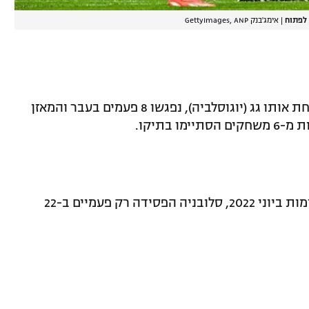
 לפתוח
|
אימג'בנק GettyImages, ANP
* סלובניה וסרביה, שפעם כמובן שיחקו תחת אותו גג (יוגוסלביה), נפגשו 8 פעמים בעבר והמאזן
 בתיקו.
מאז שהובסה 4:1 על ידי סרביה בליגת האומות ביוני 2022, סלובניה הפסידה רק פעמיים ב-22