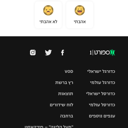
אהבתי
לא אהבתי
כדורגל ישראלי
VOD
כדורגל עולמי
רץ ברשת
ליגת העל
כדורסל ישראלי
תוצאות
ליגת
ליגה לאומית
האלופות
כדורסל עולמי
לוח שידורים
ליגת ווינר
סל
גביע הטוטו
ענפים נוספים
ברחבה
ליגה
NBA
אירופית
"מעל הליגה" – פודקאסט
ליגה לאומית
ליגיונרים