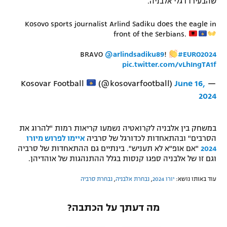
שהבעירו דגלי אלבניה.
רשיון להקרנה פומבית לבית עסק
Kosovo sports journalist Arlind Sadiku does the eagle in
front of the Serbians.
הצטרפות לחבילת הערוצים
BRAVO
@arlindsadiku89
!
#EURO2024
לוח דרושים – ג'ובנט
pic.twitter.com/vLhIngTA1f
(@kosovarfootball)
June 16,
— Kosovar Football
תגיות
2024
המגזין
במשחק בין אלבניה לקרואטיה נשמעו קריאות רמות "להרוג את
הסרבים" ובהתאחדות לכדורגל של סרביה
איימו לפרוש מיורו
2024
"אם אופ"א לא תעניש". בינתיים גם ההתאחדות של סרביה
וגם זו של אלבניה ספגו קנסות בגלל ההתנהגות של אוהדיהן.
עוד באותו נושא:
יורו 2024
,
נבחרת אלבניה
,
נבחרת סרביה
מה דעתך על הכתבה?