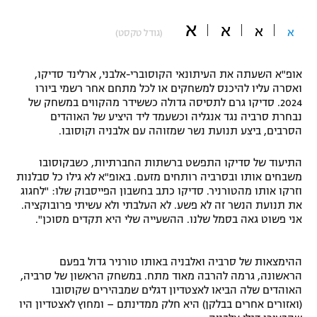
"מחצית בשכונה" – פודקאסט
א
א
אופניים
א
א
(גודל טקסט)
ספורט מוטורי
משתתפים וזוכים בפרסים
אופ"א השעתה את העיתונאי הקוסוברי-אלבני, ארלינד סדיקו,
ואסרה עליו להיכנס למשחקים או לכל מתחם אחר רשמי ביורו
כדורמים
2024. סדיקו גרם לתסיסה גדולה כששידר מהקווים במשחק של
תקנון משתתפים וזוכים בפרסים
טניס
נבחרת סרביה נגד אנגליה וכשעמד ליד היציע של האוהדים
פוטבול אמריקאי NFL
הסרבים, ביצע תנועת נשר שמזוהה עם אלבניה וקוסובו.
תקנון עבור פעילות אלקטרה
גיימינג E-Sports
התיעוד של סדיקו התפשט ברשתות החברתיות, כשבקוסובו
בייסבול MLB
תקנון עבור פעילות ספורט 1 – "מרלן"
משבחים אותו ובסרביה רותחים מזעם. באופ"א לא גילו כל סבלנות
וזרקו אותו מהטורניר. סדיקו כתב בחשבון הפייסבוק שלו: "לחגוג
ספורט אתגרי ואקסטרים
את תנועת הנשר זה לא פשע. לא העלבתי ולא עשיתי פרובוקציה.
תנאי שימוש
אני פשוט גאה בסמל שלנו. ההשעייה שלי היא תקדים מסוכן".
אומנויות לחימה
מדיניות פרטיות
ההימצאות של סרביה ואלבניה באותו טורניר גדול בפעם
גיימינג E-Sports
הראשונה, גרמה להרבה מאוד מתח. במשחק הראשון של סרביה,
האוהדים שלה הביאו לאצטדיון דגלים שמבהירים שקוסובו
תקנון פעילות ספורט 1
(ואזורים אחרים בבלקן) היא חלק ממדינתם – ומחוץ לאצטדיון היו