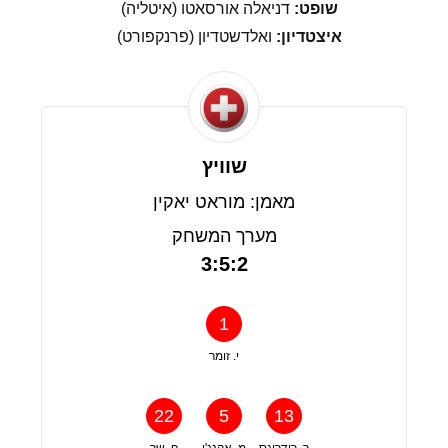
שופט:
דניאלה אורסאטו (איטליה)
איצטדיון:
ואלדשטדיון (פרנקפורט)
שוויץ
מאמן: מוראט יאקין
מערך המשחק
3:5:2
1
י. זומר
22
5
13
ר. רודריגס
מ. אקנג'י
פ. שר