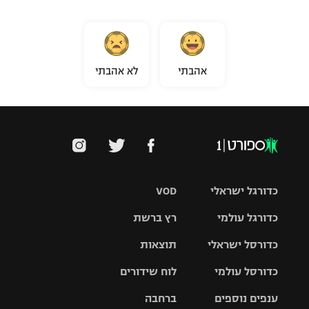
אהבתי
לא אהבתי
כדורגל ישראלי
VOD
כדורגל עולמי
רץ ברשת
ליגת העל
כדורסל ישראלי
תוצאות
ליגת
ליגה לאומית
האלופות
כדורסל עולמי
לוח שידורים
ליגת ווינר
סל
גביע הטוטו
ענפים נוספים
ברחבה
ליגה
NBA