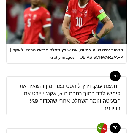
הצהוב יהיה שווה את זה, אם שוויץ תעלה מראש הבית. ג'אקה
|
GettyImages, TOBIAS SCHWARZ/AFP
70
החמצת ענק: וירץ ליהטט בצד ימין והשאיר את
קימיש לבד בתוך רחבת ה-5, אקנג'י יירט את
הבעיטה וזומר השתלט אחרי שהכדור פגע
בווידמר
76