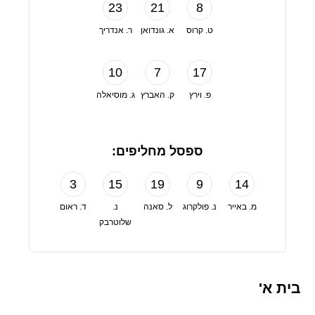
23
21
8
ט. קרוס
א. גונדואן
ר. אנדריך
10
7
17
פ. וירץ
ק. האברץ
ג. מוסיאלה
ספסל מחליפים:
3
15
19
9
14
מ. באייר
נ. פולקרוג
ל. סאנה
נ.
ד. ראום
שלוטרבק
בית א'