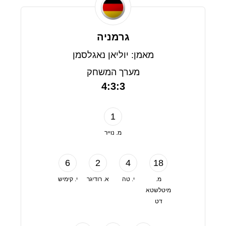
גרמניה
מאמן: יוליאן נאגלסמן
מערך המשחק
4:3:3
1
מ. נוייר
6
2
4
18
מ.
י. טה
א. רודיגר
י. קימיש
מיטלשטא
דט