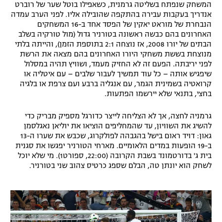
המשחק שנפתח בשליטה גרמנית, כשאפילו בוטל שער של רוברט
רשיון להקרנה פומבית לבית עסק
אנדריך בעקבות עבירה בהתקפה שהובילה אליו. לפני הערב עמדה
הנבחרת של מוראט יאקין של הפסד אחד ב-16 המשחקים
האחרונים בהם כבשה ראשונה בטורניר גדול (מול טורקיה בשלב
הצטרפות לחבילת הערוצים
הבתים של יורו 2008, אז נוצחה 2:1 בתוספת הזמן), והייתה בלתי
מנוצחת בששת משחקי היורו האחרונים בהם מצאה את הרשת
לוח דרושים – ג'ובנט
לפני יריבתה. הפעם זה לא החזיק מעמד, ושוויץ תהיה במסלול
שיפגיש אותה – כל עוד תמשיך לעבור שלבים – עם איטליה או
תגיות
קרואטיה בשמינית הגמר, עם אנגליה ברבע ועם צרפת או בלגיה
בחצי, בתנאי שלא יירשמו הפתעות.
המגזין
גרמניה לחצה, אך לא הצליחה לייצר כדורגל מספיק מבריק כדי
להשיג את השוויון, עד שהמחליפים הוציאו את יוליאן נאגלסמן
גאון: דויד ראום בישל בהגבהה לפולקרוג, שכבש את שערו ה-13
ב-19 הופעות במדים הלאומיים. מארחי הטורניר יפגשו את סגנית
בית ג' בדורטמונד בשבת הקרובה (22:00, ספורט1). מי שלא יוכל
לשחק הוא יונתן טה, הבלם שספג כרטיס צהוב שני בטורניר.