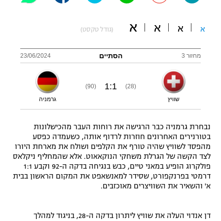
"מחצית בשכונה" – פודקאסט
אופניים
א
א
א
א
(גודל טקסט)
ספורט מוטורי
משתתפים וזוכים בפרסים
הסתיים
מחזור 3
23/06/2024
כדורמים
תקנון משתתפים וזוכים בפרסים
טניס
1
:
1
(90)
(28)
פוטבול אמריקאי NFL
תקנון עבור פעילות אלקטרה
שוויץ
גרמניה
גיימינג E-Sports
בייסבול MLB
תקנון עבור פעילות ספורט 1 – "מרלן"
נבחרת גרמניה כבר הרגישה את רוחות העבר מהכישלונות
בטורנירים האחרונים חוזרות לרדוף אותה, כשעמדה כפסע
ספורט אתגרי ואקסטרים
תנאי שימוש
מהפסד לשוויץ שהיה טורף את הקלפים ושולח את מארחת היורו
לצד הקשה של הגרלת משחקי הנוקאאוט. אלא שהמחליף ניקלאס
אומנויות לחימה
פולקרוג הופיע במאני טיים, כבש בנגיחה בדקה ה-92 וקבע 1:1
דרמטי בפרנקפורט, שסידר למאנשאפט את המקום הראשון בבית
מדיניות פרטיות
גיימינג E-Sports
א' והשאיר את השוויצרים מאוכזבים.
תקנון פעילות ספורט 1
דן אנדוי העלה את שוויץ ליתרון בדקה ה-28, בניגוד למהלך