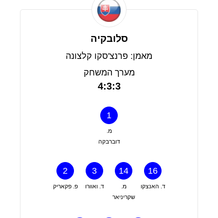
סלובקיה
מאמן: פרנצ'סקו קלצונה
מערך המשחק
4:3:3
1
מ.
דוברבקה
2
3
14
16
ד. האנצקו
מ.
ד. ואוורו
פ. פקאריק
שקריניאר