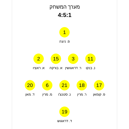
מערך המשחק
4:5:1
1
פ. ניצה
2
15
3
11
נ. בנקו
ר. דראגושין
א. בורקה
א. ראציו
20
6
21
18
17
פ. קומאן
ר. מרין
נ. סטנצ'ו
מ. מרין
ד. מאן
19
ד. דראגוש