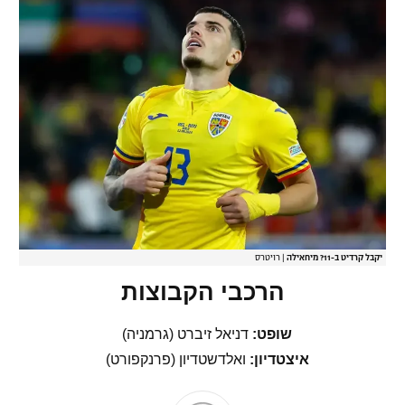
יקבל קרדיט ב-11? מיחאילה
|
רויטרס
הרכבי הקבוצות
שופט:
דניאל זיברט (גרמניה)
איצטדיון:
ואלדשטדיון (פרנקפורט)