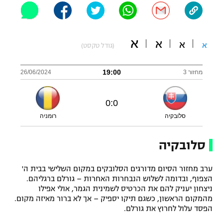
"מחצית בשכונה" – פודקאסט
אופניים
א
א
א
ספורט מוטורי
א
משתתפים וזוכים בפרסים
(גודל טקסט)
כדורמים
19:00
מחזור 3
26/06/2024
תקנון משתתפים וזוכים בפרסים
טניס
פוטבול אמריקאי NFL
תקנון עבור פעילות אלקטרה
0
:
0
גיימינג E-Sports
בייסבול MLB
סלובקיה
רומניה
תקנון עבור פעילות ספורט 1 – "מרלן"
ספורט אתגרי ואקסטרים
סלובקיה
תנאי שימוש
אומנויות לחימה
ערב מחזור הסיום מדורגים הסלובקים במקום השלישי בבית ה'
הצפוף, ובדומה לשלוש הנבחרות האחרות – גורלם ברגליהם.
מדיניות פרטיות
גיימינג E-Sports
ניצחון יעניק להם את הכרטיס לשמינית הגמר, אולי אפילו
מהמקום הראשון, כשגם תיקו יספיק – אך לא ברור מאיזה מקום.
הפסד עלול לחרוץ את גורלם.
תקנון פעילות ספורט 1