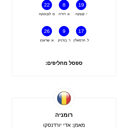
22
8
19
י. קוצקה
א. דודה
ס. לובוטקה
26
9
17
ל. הרסאלין
ר. בוז'ניק
א. שראנץ
ספסל מחליפים:
רומניה
מאמן: אדי יורדנסקו