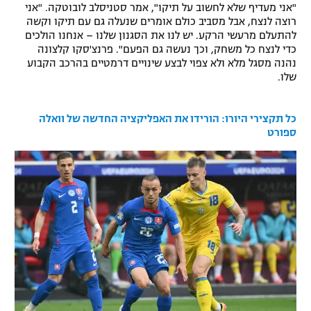
"אני מעדיף שלא לחשוב על תיקו", אמר סטניסלב לובוטקה. "אני
רשיון להקרנה פומבית לבית עסק
רוצה לנצח, אבל מסביב כולם אומרים שנעלה גם עם תיקו וקשה
להתעלם מרעשי הרקע. יש לנו את הסגנון שלנו – אנחנו הולכים
כדי לנצח כל משחק, וכך נעשה גם הפעם". פרנצ'סקו קלצונה
הצטרפות לחבילת הערוצים
נהנה מסגל מלא ולא צפוי לבצע שינויים דרמטיים בהרכב הקבוע
שלו.
לוח דרושים – ג'ובנט
תגיות
כל תקצירי היורו: הורידו את האפליקציה החדשה של וואלה
ספורט
המגזין