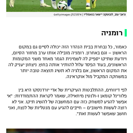
צ'אבי עזב, לובוטקה יישאר בנאפולי?
|
אימג'בנק GettyImages
רומניה
כאמור, כל נבחרת בבית הנהדר הזה יכולה לסיים גם במקום
הראשון – וגם באחרון. רומניה מובילה אותו ערב מחזור הסיום,
ויודעת שתיקו יספיק לה לשמינית הגמר מאחד משני המקומות
הראשונים, בעוד הפסד עלול להותיר אותה בחוץ. ניצחון יעניק לה
את המקום הראשון, אם בלגיה לא תשיג תוצאה טובה יותר
במשחקה המקביל מול אוקראינה.
לפי דיווחים, ההתלבטות העיקרית של אדי יורדנסקו היא בין
פלורינל קומאן ו-ולנטין מיחאילה, שאמר לקראת ההתמודדות: "אי
אפשר להגיע למשחק כזה עם המחשבה של להשיג תיקו. אני לא
רוצה לעשות חישובים – חייבים להגיע עם מנטליות של לנצח, ואני
חושב שאפשר לעשות זאת".