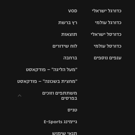
כדורגל ישראלי
VOD
כדורגל עולמי
רץ ברשת
ליגת העל
כדורסל ישראלי
תוצאות
ליגת
ליגה לאומית
האלופות
כדורסל עולמי
לוח שידורים
ליגת ווינר
סל
גביע הטוטו
ענפים נוספים
ברחבה
ליגה
NBA
אירופית
"מעל הליגה" – פודקאסט
ליגה לאומית
ליגיונרים
טניס
יורוליג
ליגה אנגלית
"מחצית בשכונה" – פודקאסט
כדורסל נשים
גביע המדינה
כדוריד
יורוקאפ
ליגה גרמנית
משתתפים וזוכים
בפרסים
מכבי תל
נבחרת
כדורעף
אביב
ישראל
ליגה
טניס
ספרדית
תקנון משתתפים
שחייה
הפועל חולון
מכבי חיפה
וזוכים בפרסים
גיימינג E-Sports
ליגה
איטלקית
ג'ודו
הפועל
בית"ר
תנאי שימוש
תקנון עבור פעילות