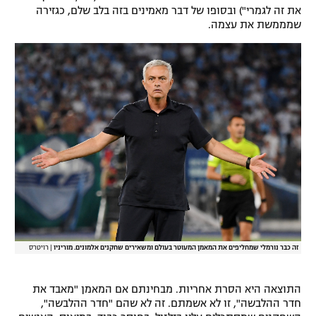
את זה לגמרי") ובסופו של דבר מאמינים בזה בלב שלם, כגזירה
רשיון להקרנה פומבית לבית עסק
שמממשת את עצמה.
הצטרפות לחבילת הערוצים
לוח דרושים – ג'ובנט
תגיות
המגזין
זה כבר נורמלי שמחליפים את המאמן המעוטר בעולם ומשאירים שחקנים אלמונים. מוריניו
|
רויטרס
התוצאה היא הסרת אחריות. מבחינתם אם המאמן "מאבד את
חדר ההלבשה", זו לא אשמתם. זה לא שהם "חדר ההלבשה",