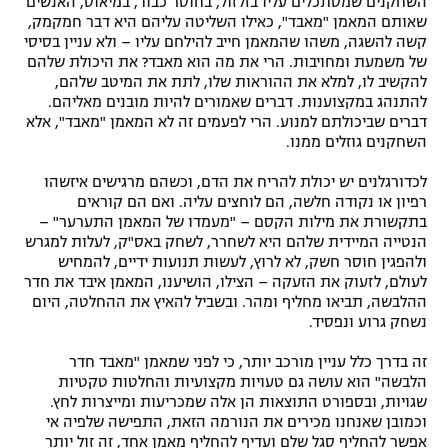
השחקנים שמסתכלים עליו בזלזול, בחוסר כבוד, במיאוס, האנשים
שאותם המאמן "מאבד", כאילו השליטה עליהם היא דבר חמקמק,
קשה להשגה, משהו שהמאמן חייב להילחם עליו – ולא עניין בסיסי
של משמעת ומחויבות. הרי את מה הוא מאבד? את היכולת שלהם
להקשיב לו, למלא את ההוראות שלו, לתת את המיטב שלהם,
להתנהג במקצוענות. דברים שאמורים להיות מובנים מאליהם.
דברים שביכולתם למנוע. הרי לפעמים זה לא המאמן "מאבד", אלא
השחקנים גוזלים ממנו.
לכדורגלנים יש יכולת להריח את הדם, וכשהם מרגישים איזשהו
רפיון או נקודה חלשה, הם לוחצים עליה. ואם הם קוראים
בתקשורת את מילות הקסם – "מעמדו של המאמן התערער" –
הנטייה המיידית שלהם היא לשחרר, לשחק באס"ק, לעלות למגרש
ולהפגין חוסר חשק, לא לרוץ, לעשות תנועות ידיים, להמחיש
לעולם, לזעוק את הזעקה – הצילו, הושיענו, המאמן איבד את חדר
ההלבשה, תביאו מחליף ומהר. ובשביל להאיץ את ההחלטה, היום
נשחק גרוע ונפסיד.
זה בדרך כלל עניין מורכב יותר, כי לפני שמאמן "מאבד חדר
הלבשה" הוא עושה גם טעויות מקצועיות והחלטות טקטיות
שגויות, ובספורט התוצאות הן אלה שמכריעות ומייצרות לחץ.
וכמובן שאנחנו מכירים את הנורמה הזאת, התפישה שלפיה אי
אפשר להחליף סגל שלם ועדיף להחליף מאמן אחד, זה זול יותר