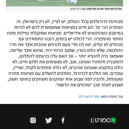
אפילו הוא איבד את זה מתישהו. בכר
|
דני מרון
מבחינת כדורגלנים (בכל העולם, יש לציין, לא רק בישראל), זה
הפתרון הכי קל. הם חיים במציאות שמאפשרת להם לא להיות
במיטבם כשהתנאים לא אידיאליים. מציאות שמקבלת נפילות מתח
וחוסר מוטיבציה. הרי לכולנו יש בוסים, רובנו התמודדנו עם
מנהלים לא קלים, יצא לנו מדי פעם להרגיש שהבוס איבד את חדר
ההלבשה, שלא כולם בעדו, שמצב הרוח ירוד, שהוא איבד שליטה,
שאפשר היה להוציא יותר – אך האם עלה בדעתנו להתלונן,
להתבכיין ולוותר? ואנחנו, אגב, לא מגשימים את חלום חיינו, לא
כולנו במקצוע שאנחנו אוהבים, לא כולנו מחויבים לקהל, ועדיין,
עובדים. ואז הולכים לכדורגל, ונאלצים להשלים עם מציאות מוזרה
ומעוותת, ולהבין למה שבוע אחד שחקנים משחקים בחוסר חשק,
ושבוע לאחר מכן "טורפים את הדשא".
עוד באותו נושא:
פטריק ואן-לוון