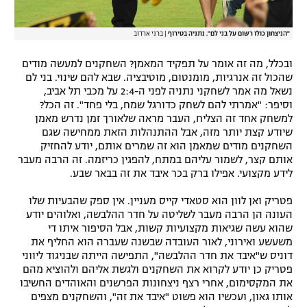
"הניצחון כולו רשום על בני לם". נתניה בטירוף
|
ברני ארדוב
ובכלל, מה זה אומר על תפקיד המאמן? השחקנים למעשה מודים
שהכול זה אנרגיות, מומנטום, מוטיבציה. שבא להם שינוי. בני לם
נשאל מה אמר לשחקני נתניה לפני ה-2:4 על מכבי תל אביב,
וסיפר: "אמרתי להם לשחק כדורגל שמח, בלי פחד". זה הכל?
למשחק אחד זה הצליח, העבר מראה שלאורך זמן נדרש מאמן
שיודע קצת יותר מזה, אבל ההתנהלות הזאת ממחישה שגם
השחקנים מודים שמאמן הוא זה שמרים אותם, יודע להחזיק
אותם קצר, לשמור עליהם במתח, להפגין כריזמה. זה הרבה מעבר
לידע מקצועי. אפילו ברק בכר איבד את זה בבאר שבע.
פטריק ואן לוון הוא סטאדי קייס מעניין. אין ספק שהבעיות שלו
העונה הן הרבה מעבר לשליטה על חדר ההלבשה, ואלוהים יודע
שהוא עשה שגיאות מקצועיות קשות, אבל הסיפור איתו די
משעשע ואירוני, לאור העובדה שבשנה שעברה הוא החליף את
דוניס ש"איבד את חדר ההלבשה", התפישה הייתה שבניגוד ליווני
פטריק כן יודע לקרוא את השחקנים ולגשת אליהם ולהוציא מהם
את המקסימום, אחרי רצף ניצחונות הפרשנים והאוהדים החשיבו
אותו גאון, ועכשיו הוא פשוט "איבד את זה", והשחקנים מצפים