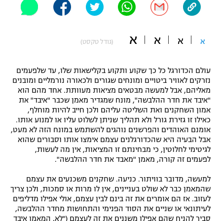
"מחצית בשכונה" – פודקאסט
אופניים
א
א
א
א
(גודל טקסט)
ספורט מוטורי
משתתפים וזוכים בפרסים
כדורמים
עולם הכדורגל כל כך שקוע ותקוע בקלישאות שלו, עד שלפעמים
תקנון משתתפים וזוכים בפרסים
טניס
נזרקים לאוויר ביטויים ומונחים שגורים ולכאורה נורמליים ומובנים
מאליהם, אבל למעשה מבטאים מציאות מעוותת. אחד מהם הוא
פוטבול אמריקאי NFL
תקנון עבור פעילות אלקטרה
"איבד את חדר ההלבשה", מונח שמגדיר מאמן שכבר "איבד" את
אמון השחקנים ואת השליטה עליהם ולכן חייב להיות מוחלף,
גיימינג E-Sports
בייסבול MLB
כאילו זו גזירת גורל ולא תהליך שניתן לשלוט עליו או למנוע אותו.
תקנון עבור פעילות ספורט 1 – "מרלן"
אומנם האוהדים והפרשנים נוהגים להשתמש במונח הזה לא מעט,
ספורט אתגרי ואקסטרים
אבל הבעיה היא שהכדורגלנים עצמם אימצו אותו וסבורים שהוא
תנאי שימוש
לגיטימי לחלוטין, כי מבחינתם זו המציאות, אין מה לעשות,
לפעמים זה קורה, מאמן "מאבד את חדר ההלבשה".
אומנויות לחימה
למעשה, מדובר בוויתור. כניעה. שחקנים משכנעים את עצמם
מדיניות פרטיות
גיימינג E-Sports
שהמאמן כבר לא שולט בעניינים, אין לו מרות או סמכות, ולכן צריך
לעזוב. אז הם אומרים את זה בינם לבין עצמם, אולי אפילו מדליפים
לעיתונאי או שניים את הסוד הפנימי והתחושות מחדר ההלבשה,
תקנון פעילות ספורט 1
סביר להניח שהם אפילו משננים את זה לעצמם ("לא, המאמן איבד