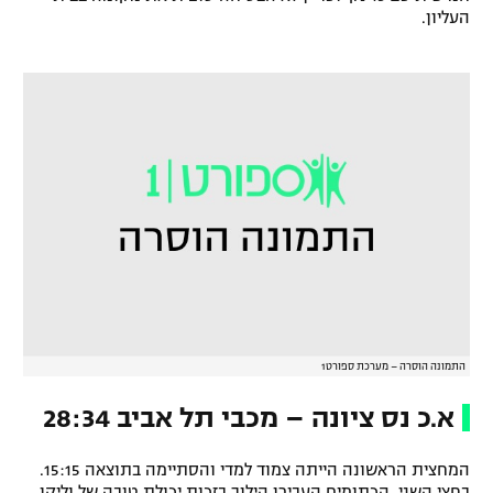
העליון.
רשיון להקרנה פומבית לבית עסק
הצטרפות לחבילת הערוצים
לוח דרושים – ג'ובנט
תגיות
המגזין
התמונה הוסרה – מערכת ספורט1
א.כ נס ציונה – מכבי תל אביב 28:34
המחצית הראשונה הייתה צמוד למדי והסתיימה בתוצאה 15:15.
בחצי השני, הכתומים העבירו הילוך בזכות יכולת טובה של וליקו