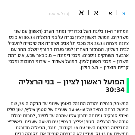
"מחצית בשכונה" – פודקאסט
א
א
אופניים
א
א
(גודל טקסט)
ספורט מוטורי
משתתפים וזוכים בפרסים
המחזור ה-11 בליגת העל בכדוריד נפתח הערב (ראשון) עם שני
משחקים. הפועל ראשון לציון גברה על בני הרצליה 30:34 וא.כ נס
כדורמים
ציונה ניצחה 28:34 את מכבי תל אביב ושיפרה את סיכוייה להעפיל
תקנון משתתפים וזוכים בפרסים
טניס
לבית העליון. המחזור האחרון לפני פגרת החורף יושלם מחר עם
ארבעה משחקים נוספים: מכבי דימונה – מ.כ באר שבע, א.ס רמת
פוטבול אמריקאי NFL
תקנון עבור פעילות אלקטרה
השרון – מכבי ראשון לציון, הפועל אשדוד – עירוני רחובות ומכבי
קריית מוצקין – מ.כ חולון.
גיימינג E-Sports
בייסבול MLB
תקנון עבור פעילות ספורט 1 – "מרלן"
הפועל ראשון לציון – בני הרצליה
ספורט אתגרי ואקסטרים
30:34
תנאי שימוש
אומנויות לחימה
המשחק בנחלת יהודה התנהל באופן שיווני עד הדקה ה-36, שם
הפועל ברחה במצב של 16:16 עם שערים של סטפן איליץ', שון סלס
מדיניות פרטיות
גיימינג E-Sports
ואיתי סורקיס ופתחה יתרון עליו שמרה עד לסיום, למרות יכולת
טובה של הרצליה. סטפן איליץ' הצטיין עם תשעה שערים. ראשל"צ
התבססה במקום השני עם 18 נקודות, מנגד, הרצליה מדורגת
תקנון פעילות ספורט 1
חמישית עם 13 נק' ועדיין לא הבטיחה סופית את מקומה בבית