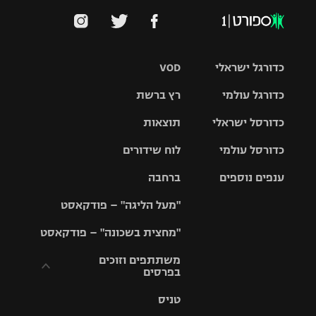
כדורגל ישראלי
VOD
כדורגל עולמי
רץ ברשת
ליגת העל
כדורסל ישראלי
תוצאות
ליגת
ליגה לאומית
האלופות
כדורסל עולמי
לוח שידורים
ליגת ווינר
סל
גביע הטוטו
ענפים נוספים
ברחבה
ליגה
NBA
אירופית
"מעל הליגה" – פודקאסט
ליגה לאומית
ליגיונרים
טניס
יורוליג
ליגה אנגלית
"מחצית בשכונה" – פודקאסט
כדורסל נשים
גביע המדינה
כדוריד
יורוקאפ
ליגה גרמנית
משתתפים וזוכים
בפרסים
מכבי תל
נבחרת
כדורעף
אביב
ישראל
ליגה
טניס
ספרדית
תקנון משתתפים