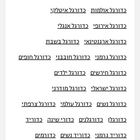
כדורסל נשים
נבחרת ישראל
כדורגל אולמות
כדורגל איטלקי
יורוליג
ליגה ספרדית
טניס
VOD
מכבי תל אביב
מכבי חיפה
כדורגל אירופי
כדורגל אנגלי
יורוקאפ
ליגה איטלקית
כדוריד
הפועל חולון
בית"ר ירושלים
כדורגל ארגנטינאי
כדורגל בשבת
רץ ברשת
ליגה צרפתית
כדורעף
הפועל ירושלים
מכבי תל אביב
כדורגל גרמני
כדורגל חובבני
כדורגל חופים
ליגה הולנדית
שחייה
תוצאות
דני אבדיה
הפועל תל אביב
כדורגל חירשים
כדורגל ילדים
ליגה טורקית
ג'ודו
הפועל חיפה
לוח שידורים
כדורגל ישראלי
כדורגל מודרני
ליגה סינית
אגרוף
הפועל באר שבע
כדורגל נשים
כדורגל עולמי
כדורגל צרפתי
ליגה ברזילאית
ברחבה
ספורט אולימפי
מכבי נתניה
כדורגלן
ליגות נוספות
כדורגלנים
כדורי שינה
כדוריד
UFC
"מעל הליגה" – פודקאסט
בני יהודה
כדוריד גרמני
כדוריד נשים
כדורמים
היאבקות WWE