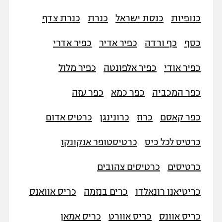
רשיון להקרנה פומבית לבית עסק
כנופיות
כנסת ישראל
כנרת
כנרת צדף
הצטרפות לחבילת הערוצים
כסף
כף ורדה
כפיר אדיר
כפיר אדרי
לוח דרושים – ג'ובנט
כפיר אודי
כפיר אלפונטה
כפיר מלול
תגיות
כפר המכביה
כפר כמא
כפר עזה
המגזין
כפר קאסם
כרוז
כרונינגן
כרטיס אדום
כרטיס לכל כיס
כרטיסטופר אנקונקו
כרטיסים
כרטיסים צהובים
כריטיאנו רונאלדו
כרים בנזמה
כריס אוואנס
כריס אוונס
כריס אוורט
כריס אמאן