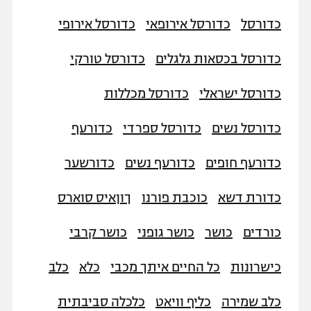
"מחצית בשכונה" – פודקאסט
כדורסל
כדורסל אירופאי
כדורסל אירופי
אופניים
כדורסל בכסאות גלגלים
כדורסל טורקי
ספורט מוטורי
משתתפים וזוכים בפרסים
כדורסל ישראלי
כדורסל מכללות
כדורמים
תקנון משתתפים וזוכים בפרסים
טניס
כדורסל נשים
כדורסל ספרדי
כדורעף
פוטבול אמריקאי NFL
תקנון עבור פעילות אלקטרה
גיימינג E-Sports
בייסבול MLB
כדורעף חופים
כדורעף נשים
כדורשער
תקנון עבור פעילות ספורט 1 – "מרלן"
ספורט אתגרי ואקסטרים
כדורת דשא
כוכבת פורנו
ךוןאיס סוארס
תנאי שימוש
אומנויות לחימה
כורדים
כושר
כושר גופני
כושר קרבי
מדיניות פרטיות
גיימינג E-Sports
כישרונות
כל החיים איתך מכבי
כלא
כלב
תקנון פעילות ספורט 1
כלב שמירה
כליף וויאט
כלכלה סביבתית