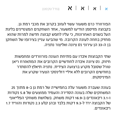
א
"מחצית בשכונה" – פודקאסט
א
א
א
(גודל טקסט)
אופניים
ספורט מוטורי
משתתפים וזוכים בפרסים
הפורוורד כרם משעור עשוי לעזוב בקרוב את מכבי רמת גן.
בקבוצה מזיסמן הודיעו למשעור, אחד השחקנים המצטיינים בליגת
העל בשנים האחרונות, כי עליו לחפש קבוצה חדשה למרות שהוא
כדורמים
תקנון משתתפים וזוכים בפרסים
מחזיק בחוזה לעונה הקרובה. מי שהביעו עניין בצירופו של השחקן
טניס
בן ה-33 הן עירוני נס ציונה ואליצור נתניה.
פוטבול אמריקאי NFL
תקנון עבור פעילות אלקטרה
שתי הקבוצות איבדו עם פתיחת העונה פורוורדים ומחפשות
גיימינג E-Sports
בייסבול MLB
חיזוק. נס ציונה איבדה לחודשיים הקרובים את המתאזרח ריאן
תקנון עבור פעילות ספורט 1 – "מרלן"
טורל שסובל מקרע ברצועה הצידית. נתניה תיאלץ להסתדר
בחודשים הקרובים ללא איליי דולינסקי הצעיר שקרע את
ספורט אתגרי ואקסטרים
תנאי שימוש
המיניסקוס.
אומנויות לחימה
בעונה שעברה משעור עלה בחמישייה של רמת גן ב-8 מתוך 25
המשחקים שלה בעונה הסדירה והעמיד ממוצעים של 5.8 נקודות
מדיניות פרטיות
גיימינג E-Sports
ו-3.1 ריבאונדים ב-16.9 דקות משחק. בשלושת משחקי הפלייאוף
של הקבוצה ירד ל-9.3 דקות בלבד ובהן קלע 2.3 נקודות והוריד 1.7
ריבאונדים.
תקנון פעילות ספורט 1