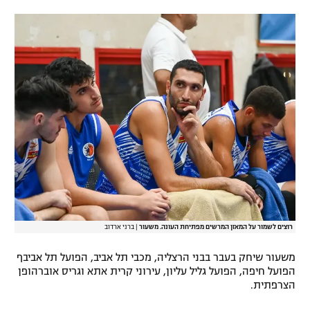
רשיון להקרנה פומבית לבית עסק
הצטרפות לחבילת הערוצים
לוח דרושים – ג'ובנט
תגיות
המגזין
רוצים לשמור על המאזן המרשים מפתיחת העונה. משעור
|
ברני ארדוב
משעור שיחק בעבר בבני הרצליה, מכבי תל אביב, הפועל תל אביבף
הפועל חיפה, הפועל גליל עליון, עירוני קרית אתא וגריס אוברהופן
הצרפתית.