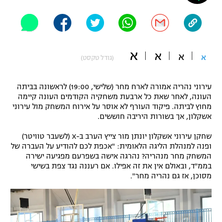
"מחצית בשכונה" – פודקאסט
אופניים
ספורט מוטורי
משתתפים וזוכים בפרסים
א
א
א
א
(גודל טקסט)
כדורמים
תקנון משתתפים וזוכים בפרסים
טניס
עירוני נהריה אמורה לארח מחר (שלישי, 19:00) לראשונה בביתה
פוטבול אמריקאי NFL
העונה, לאחר שאת כל ארבעת משחקיה הקודמים העונה קיימה
תקנון עבור פעילות אלקטרה
מחוץ לביתה. פיקוד העורף לא אוסר על אירוח המשחק מול עירוני
גיימינג E-Sports
בייסבול MLB
אשקלון, אך בשורות היריבה חוששים.
תקנון עבור פעילות ספורט 1 – "מרלן"
שחקן עירוני אשקלון יונתן מור צייץ הערב ב-X (לשעבר טוויטר)
ספורט אתגרי ואקסטרים
ופנה למנהלת הליגה הלאומית: "אכפת לכם להודיע על העברה של
תנאי שימוש
המשחק מחר מנהריה? נהרגה אישה בשפרעם מפגיעה ישירה
אומנויות לחימה
בממ"ד, ובאולם אין את זה אפילו. אם רעננה נגד צפת בשישי
מסוכן, אז גם נהריה מחר".
מדיניות פרטיות
גיימינג E-Sports
תקנון פעילות ספורט 1