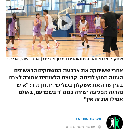
כדורסל נשים
נבחרת ישראל
יורוליג
ליגה ספרדית
טניס
VOD
מכבי תל אביב
מכבי חיפה
יורוקאפ
ליגה איטלקית
כדוריד
הפועל חולון
בית"ר ירושלים
רץ ברשת
ליגה צרפתית
כדורעף
הפועל ירושלים
מכבי תל אביב
ליגה הולנדית
שחייה
תוצאות
שחקני עירוני נהריה מתאמנים במכון וינגייט
|
אתר רשמי, אבי שי
דני אבדיה
הפועל תל אביב
ליגה טורקית
אחרי ששיחקה את ארבעת המשחקים הראשונים
ג'ודו
הפועל חיפה
העונה מחוץ לביתה, קבוצת הלאומית אמורה לארח
לוח שידורים
ליגה סינית
בעין שרה את אשקלון בשלישי. יונתן מור: "אישה
אגרוף
הפועל באר שבע
נהרגה מפגיעה ישירה בממ"ד בשפרעם, באולם
ליגה ברזילאית
ברחבה
אפילו את זה אין"
ספורט אולימפי
מכבי נתניה
ליגות נוספות
UFC
"מעל הליגה" – פודקאסט
בני יהודה
מערכת ספורט 1
היאבקות WWE
יום שני, 21:12, 18.11.24