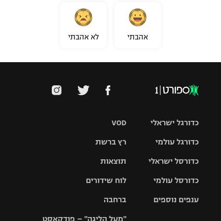
אהבתי
לא אהבתי
כדורגל ישראלי
VOD
כדורגל עולמי
רץ ברשת
ליגת העל
כדורסל ישראלי
תוצאות
ליגת
ליגה לאומית
האלופות
כדורסל עולמי
לוח שידורים
ליגת ווינר
סל
גביע הטוטו
ענפים נוספים
ברחבה
ליגה
NBA
אירופית
"מעל הליגה" – פודקאסט
ליגה לאומית
ליגיונרים