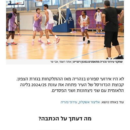
רשיון להקרנה פומבית לבית עסק
הצטרפות לחבילת הערוצים
לוח דרושים – ג'ובנט
תגיות
שחקני עירוני נהריה מתאמנים במכון וינגייט
|
אתר רשמי, אבי שי
המגזין
לא היו אירועי ספורט בנהריה מאז ההתלקחות בגזרת הצפון.
קבוצת הכדורסל של העיר פתחה את עונת 2024/25 בליגה
הלאומית עם שני ניצחונות ושני הפסדים.
עוד באותו נושא:
אליצור אשקלון
,
עירוני נהריה
מה דעתך על הכתבה?