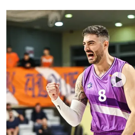
ל אביב
ליגה טורקית
תל אביב
ליגה סינית
חיפה
ליגה ברזילאית
באר שבע
ליגות נוספות
תניה
דה