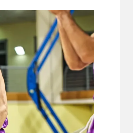
משתתפים וזוכים בפרסים
מכבי ת
הפועל 
תקנון משתתפים וזוכים בפרסים
הפועל 
תקנון עבור פעילות אלקטרה
הפועל 
תקנון עבור פעילות ספורט 1 – "מרלן"
מכבי נ
טניס
בני יהו
גיימינג E-Sports
תנאי שימוש
מדיניות פרטיות
תקנון פעילות ספורט 1
רשיון להקרנה פומבית לבית עסק
הצטרפות לחבילת הערוצים
לוח דרושים – ג'ובנט
תגיות