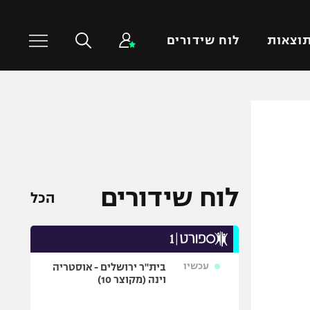
וצאות
לוח שידורים
כדורסל עולמי
ענפים נוספים
NBA
טניס
יורוליג
כדוריד
יורוקאפ
כדורעף
לוח שידורים
הכל
שחייה
ג'ודו
אגרוף
עכשיו
בית"ר ירושלים - אוסטריה
ספורט אולימפי
וינה (מקוצר 10)
UFC