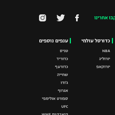
בו אחרינו
כדורסל עולמי
ענפים נוספים
NBA
טניס
יורוליג
כדוריד
יורוקאפ
כדורעף
שחייה
ג'ודו
אגרוף
ספורט אולימפי
UFC
היאבקות WWE