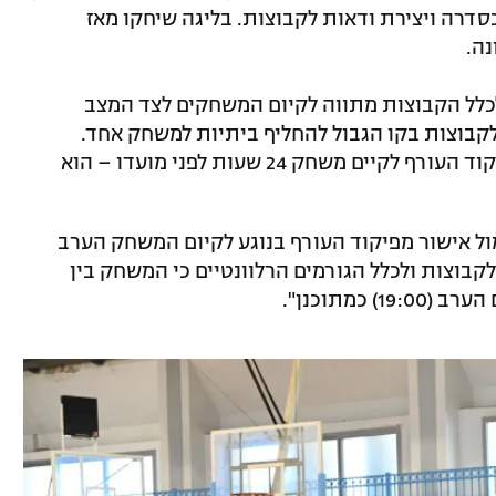
סדרה ויצירת ודאות לקבוצות. בליגה שיחקו מאז
נה.
כלל הקבוצות מתווה לקיום המשחקים לצד המצב
קבוצות בקו הגבול להחליף ביתיות למשחק אחד.
בנוסף, הובהר כי ככל שיינתן אישור של פיקוד העורף לקיים משחק 24 שעות לפני מועדו – הוא
מית Winner קיבלה אתמול אישור מפיקוד העורף בנוגע לקיום המשחק הערב
בוצות ולכלל הגורמים הרלוונטיים כי המשחק בין
 כמתוכנן".