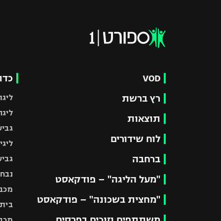
VOD
כדו
רץ ברשת
ליגת
ליגה
תוצאות
גביע
לוח שידורים
ליגי
ברחבה
גביע
נבחר
"מעל הליגה" – פודקאסט
מכבי
"מחצית בשכונה" – פודקאסט
בית"
משתתפים וזוכים בפרסים
מכבי