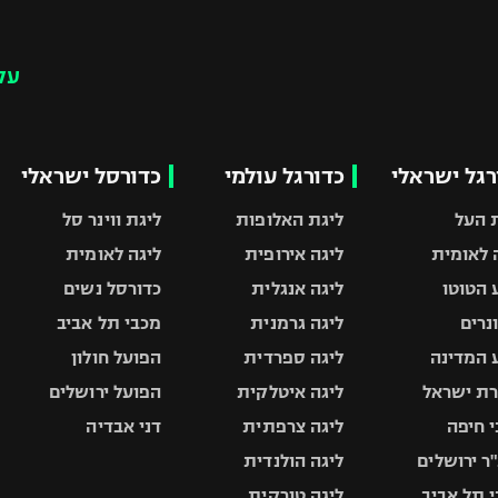
עק
רגל ישראלי
כדורגל עולמי
כדורסל ישראלי
 העל
ליגת האלופות
ליגת ווינר סל
 לאומית
ליגה אירופית
ליגה לאומית
 הטוטו
ליגה אנגלית
כדורסל נשים
ונרים
ליגה גרמנית
מכבי תל אביב
 המדינה
ליגה ספרדית
הפועל חולון
ת ישראל
ליגה איטלקית
הפועל ירושלים
 חיפה
ליגה צרפתית
דני אבדיה
ר ירושלים
ליגה הולנדית
 תל אביב
ליגה טורקית