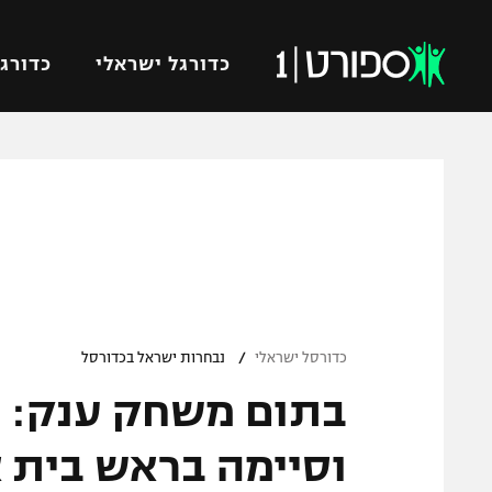
כדורגל ישראלי
כדורגל
VOD
כדורג
רץ ברשת
ליגת ה
ליגה ל
תוצאות
גביע הט
לוח שידורים
ליגיונר
ברחבה
/
גביע ה
כדורסל ישראלי
נבחרות ישראל בכדורסל
נבחרת 
בתום משחק ענק: ט
"מעל הליגה" – פודקאסט
מכבי ח
"מחצית בשכונה" – פודקאסט
וסיימה בראש בית א
בית"ר י