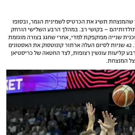
 שהמנצחת תשיג את הכרטיס לשמינית הגמר, ובסופו
תולדותיהם – בקושי רב. במהלך הרבע השלישי הורחק
כנית שנייה מפוקפקת למדי, אחרי שחגג בצורה מוגזמת
מדי (לדעת השופטים) את אחד הסלים שלו. 42 שניות לסיום העלה ארתור קונוטסוק את האסטונים
 עם ארבע קליעות עונשין רצופות, לצד החטאה של כריסטיאן