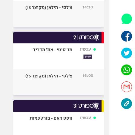
היאבקות WWE
14:20
צ'לסי - מילאן (מקוצר 15)
אופניים
ספורט מוטורי
כדורמים
פוטבול אמריקאי NFL
בייסבול MLB
עכשיו
מנ' סיטי - את' מדריד
ספורט אתגרי
ישיר
ואקסטרים
אומנויות לחימה
16:00
צ'לסי - מילאן (מקוצר 15)
גיימינג E-Sports
עכשיו
ווסט האם - פורטסמות