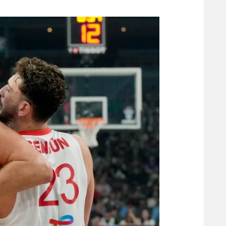
משתתפים וזוכים בפרסים
מכבי ת
הפועל 
תקנון משתתפים וזוכים בפרסים
הפועל 
תקנון עבור פעילות אלקטרה
הפועל 
תקנון עבור פעילות ספורט 1 – "מרלן"
מכבי נ
טניס
בני יהו
גיימינג E-Sports
תנאי שימוש
מדיניות פרטיות
תקנון פעילות ספורט 1
רשיון להקרנה פומבית לבית עסק
הצטרפות לחבילת הערוצים
לוח דרושים – ג'ובנט
תגיות