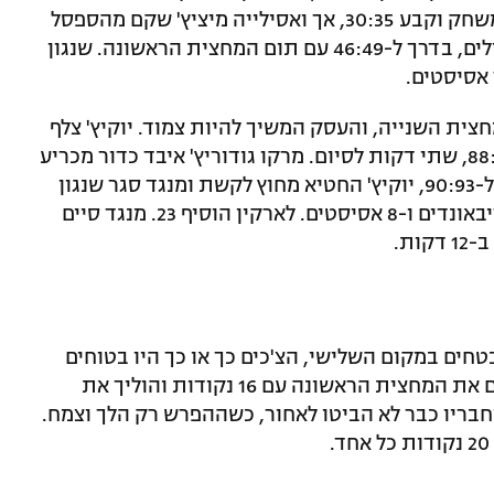
שיין לארקין הלוהט צלף שלשה רביעית במשחק וקבע 30:35, אך ואסילייה מיציץ' שקם מהספסל
ענה בשלשה משלו והשיב את היתרון לכחולים, בדרך ל-46:49 עם תום המחצית הראשונה. שנגון
ית השנייה, והעסק המשיך להיות צמוד. יוקיץ' צלף
שלשה וקבע 82:86, סמוס האזר הפך ל-88:89, שתי דקות לסיום. מרקו גודוריץ' איבד כדור מכריע
19 שניות לבאזר, לארקין דייק מהקו בדרך ל-90:93, יוקיץ' החטיא מחוץ לקשת ומנגד סגר שנגון
עניין מהקו, בערב ענק של 28 נקודות, 13 ריבאונדים ו-8 אסיסטים. לארקין הוסיף 23. מנגד סיים
חים במקום השלישי, הצ'כים כך או כך היו בטוחים
במקום האחרון. קריסטאפס פורזינגיס סיים את המחצית הראשונה עם 16 נקודות והוליך את
בל מנוחה וחבריו כבר לא הביטו לאחור, כשההפרש רק הלך וצמח.