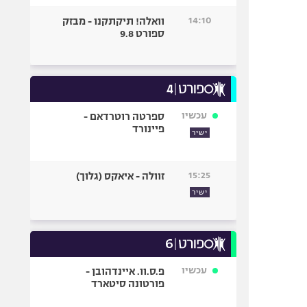
14:10
וואלה! תיקתקנו - מבזק
ספורט 9.8
עכשיו
ספרטה רוטרדאם -
פיינורד
ישיר
15:25
זוולה - איאקס (גלוך)
ישיר
עכשיו
פ.ס.וו. איינדהובן -
פורטונה סיטארד