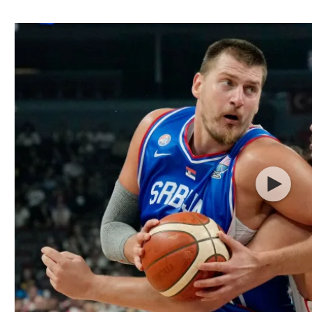
ל אביב
ליגה טורקית
תל אביב
ליגה סינית
חיפה
ליגה ברזילאית
באר שבע
ליגות נוספות
תניה
דה