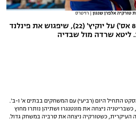
 טורקיה אלפרן שנגון
|
רויטרס
90:95 לשנגון (28 נק', 13 ריב' ו-8 אס') על יוקיץ' (22), שיפגוש את פינלנד
. ליטא שרדה מול שבדיה
קט התחיל היום (רביעי) עם המשחקים בבתים א' ו-ב'.
שבריטניה ניצחה את מונטנגרו ושתיהן נותרו מחוץ
ה העיקרית, כשטורקיה ניצחה את סרביה במשחק גדול.