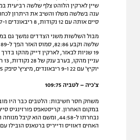
סיים אותה עם 12 נקודות, 8 ריבאונדים ו-7 אסיסטים.
מבול השלשות משני הצדדים נמשך גם במחצ
יוקיץ' עם 22 ו-9 ריבאונדים, מיציץ' סיפק 5 ב-12 דקות.
צ'כיה – לטביה 109:75
משחק חסר חשיבות: הלטבים כבר היו מובט
נבחרתו ל-44:58, ומשם הוא קי
האחים דאוויס ודייריס ברטאנס הובילו עם 20 נקודות כל אחד.