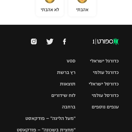
רשיון להקרנה פומבית לבית עסק
אהבתי
לא אהבתי
הצטרפות לחבילת הערוצים
לוח דרושים – ג'ובנט
תגיות
כדורגל ישראלי
VOD
המגזין
כדורגל עולמי
רץ ברשת
ליגת העל
כדורסל ישראלי
תוצאות
ליגת
ליגה לאומית
האלופות
כדורסל עולמי
לוח שידורים
ליגת ווינר
סל
גביע הטוטו
ענפים נוספים
ברחבה
ליגה
NBA
אירופית
"מעל הליגה" – פודקאסט
ליגה לאומית
ליגיונרים
טניס
יורוליג
ליגה אנגלית
"מחצית בשכונה" – פודקאסט