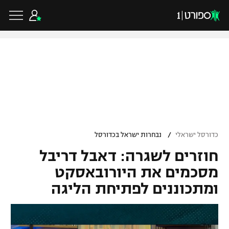
כדורגל ישראלי
ליגת העל
כדורגל עולמי
/
כדורסל ישראלי
נבחרות ישראל בכדורסל
ליגה לאומית
חוזרים לשגרה: דאבל דריבל
ליגת האלופות
כדורסל ישראלי
גביע הטוטו
מסכמים את היורובאסקט
ליגה אירופית
ומתכוננים לפתיחת הליגה
ליגת ווינר סל
ליגיונרים
כדורסל עולמי
ליגה אנגלית
ליגה לאומית
גביע המדינה
NBA
ליגה גרמנית
ענפים נוספים