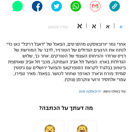
"מחצית בשכונה" – פודקאסט
אופניים
א
א
א
ספורט מוטורי
א
משתתפים וזוכים בפרסים
(גודל טקסט)
כדורמים
אחרי גמר יורובאסקט מהסרטים, הפאנל של "דאבל דריבל" כאן כדי
תקנון משתתפים וזוכים בפרסים
טניס
לנתח את הרגעים הגדולים של הטורניר, לדבר על המורשת של
פוטבול אמריקאי NFL
דניס שרודר והניחוס העצמי של הטורקים. אחר כך, שלוש
תקנון עבור פעילות אלקטרה
הגדולות בארץ: הפועל תל אביב העמוקה, מכבי תל אביב שאוספת
גיימינג E-Sports
ביטחון בבלגרד לקראת הסופרקאפ והפועל ירושלים עם ג'סטין
בייסבול MLB
תקנון עבור פעילות ספורט 1 – "מרלן"
סמית' פורח וג'ארד הארפר שחוזר לכושר. בפאנל: מאיר טפירו,
עמרי אלחסיד ורועי צוקרמן (צוקי).
ספורט אתגרי ואקסטרים
תנאי שימוש
עוד באותו נושא:
יורובאסקט 2025
אומנויות לחימה
מה דעתך על הכתבה?
מדיניות פרטיות
גיימינג E-Sports
תקנון פעילות ספורט 1