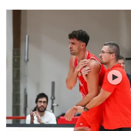
ל אביב
ליגה טורקית
תל אביב
ליגה סינית
חיפה
ליגה ברזילאית
באר שבע
ליגות נוספות
תניה
דה