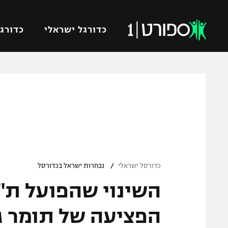
כדורגל ישראלי
כדורגל
VOD
כדורג
רץ ברשת
ליגת ה
ליגה ל
תוצאות
גביע הט
לוח שידורים
ליגיונר
ברחבה
/
גביע ה
כדורסל ישראלי
נבחרות ישראל בכדורסל
נבחרת 
השינוי שהפועל ת"
"מעל הליגה" – פודקאסט
מכבי ח
"מחצית בשכונה" – פודקאסט
הפציעה של תומר ג
בית"ר י