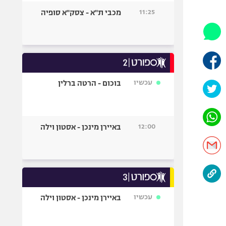
היאבקות WWE
11:25
מכבי ת"א - צסק"א סופיה
אופניים
ספורט מוטורי
כדורמים
פוטבול אמריקאי NFL
בייסבול MLB
עכשיו
בוכום - הרטה ברלין
ספורט אתגרי
ואקסטרים
אומנויות לחימה
12:00
באיירן מינכן - אסטון וילה
גיימינג E-Sports
עכשיו
באיירן מינכן - אסטון וילה