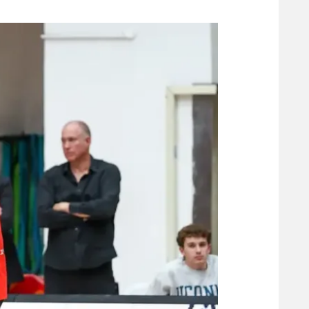
משתתפים וזוכים בפרסים
מכבי ת
הפועל 
תקנון משתתפים וזוכים בפרסים
הפועל 
תקנון עבור פעילות אלקטרה
הפועל 
תקנון עבור פעילות ספורט 1 – "מרלן"
מכבי נ
טניס
בני יהו
גיימינג E-Sports
תנאי שימוש
מדיניות פרטיות
תקנון פעילות ספורט 1
רשיון להקרנה פומבית לבית עסק
הצטרפות לחבילת הערוצים
לוח דרושים – ג'ובנט
תגיות