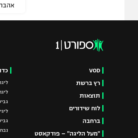
אהבת
VOD
כדו
רץ ברשת
ליגת
ליגה
תוצאות
גביע
לוח שידורים
ליגי
ברחבה
גביע
נבחר
"מעל הליגה" – פודקאסט