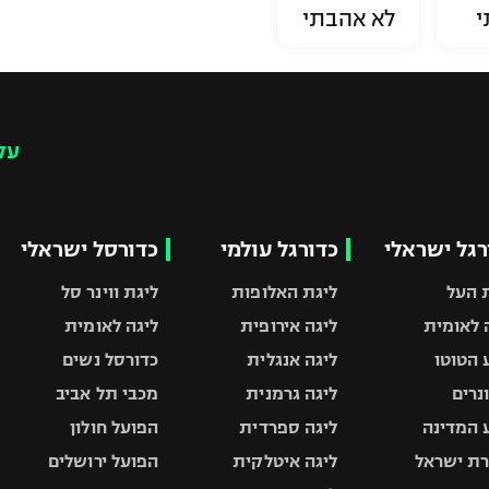
י
לא אהבתי
עק
רגל ישראלי
כדורגל עולמי
כדורסל ישראלי
 העל
ליגת האלופות
ליגת ווינר סל
 לאומית
ליגה אירופית
ליגה לאומית
 הטוטו
ליגה אנגלית
כדורסל נשים
ונרים
ליגה גרמנית
מכבי תל אביב
 המדינה
ליגה ספרדית
הפועל חולון
ת ישראל
ליגה איטלקית
הפועל ירושלים