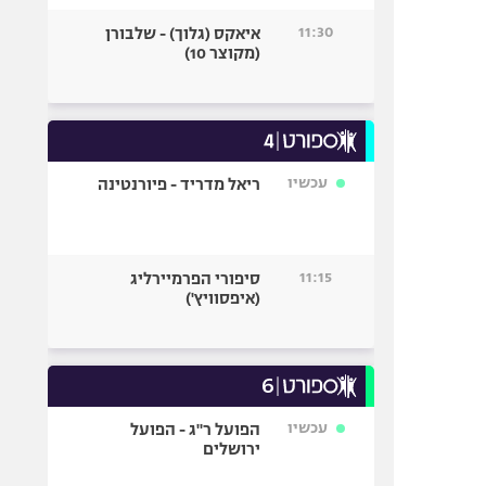
11:30
איאקס (גלוך) - שלבורן
(מקוצר 10)
עכשיו
ריאל מדריד - פיורנטינה
11:15
סיפורי הפרמיירליג
(איפסוויץ')
עכשיו
הפועל ר"ג - הפועל
ירושלים