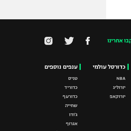
בו אחרינו
כדורסל עולמי
ענפים נוספים
NBA
טניס
יורוליג
כדוריד
יורוקאפ
כדורעף
שחייה
ג'ודו
אגרוף