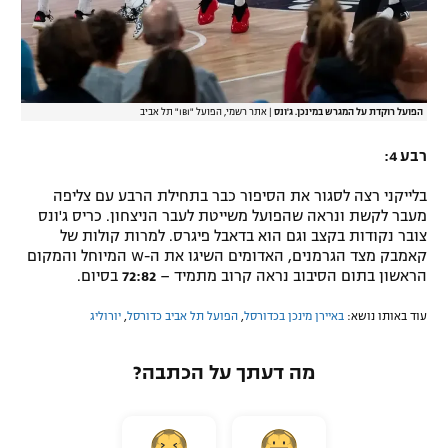
הפועל רוקדת על המגרש במינכן. ג'ונס
|
אתר רשמי, הפועל "IBI" תל אביב
רבע 4:
בלייקני רצה לסגור את הסיפור כבר בתחילת הרבע עם צליפה
מעבר לקשת ונראה שהפועל משייטת לעבר הניצחון. כריס ג'ונס
צובר נקודות בקצב וגם הוא בדאבל פיגרס. למרות קולות של
קאמבק מצד הגרמנים, האדומים השיגו את ה-W המיוחל והמקום
הראשון בתום הסיבוב נראה קרוב מתמיד –
72:82
בסיום.
עוד באותו נושא:
באיירן מינכן בכדורסל
,
הפועל תל אביב כדורסל
,
יורוליג
מה דעתך על הכתבה?