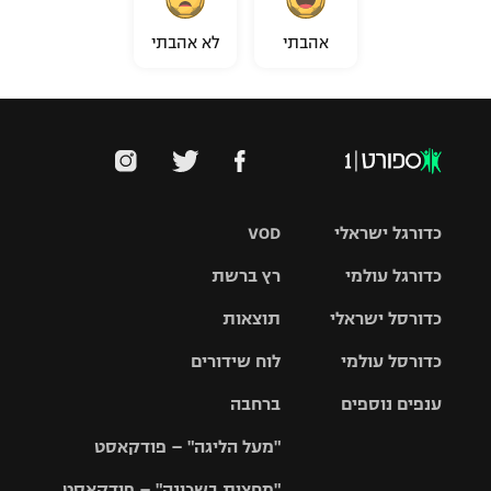
אהבתי
לא אהבתי
כדורגל ישראלי
VOD
כדורגל עולמי
רץ ברשת
ליגת העל
כדורסל ישראלי
תוצאות
ליגת
ליגה לאומית
האלופות
כדורסל עולמי
לוח שידורים
ליגת ווינר
סל
גביע הטוטו
ענפים נוספים
ברחבה
ליגה
NBA
אירופית
"מעל הליגה" – פודקאסט
ליגה לאומית
ליגיונרים
טניס
יורוליג
ליגה אנגלית
"מחצית בשכונה" – פודקאסט