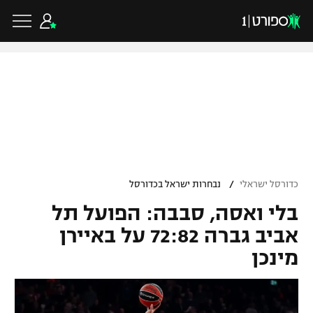
כדורגל ישראלי
ליגת העל
כדורגל עולמי
/
כדורסל ישראלי
נבחרות ישראל בכדורסל
ליגה לאומית
בלי ואסה, סבבה: הפועל תל
ליגת האלופות
כדורסל ישראלי
גביע הטוטו
אביב גברה 72:82 על באיירן
ליגה אירופית
מינכן
ליגת ווינר סל
ליגיונרים
כדורסל עולמי
ליגה אנגלית
ליגה לאומית
גביע המדינה
NBA
ליגה גרמנית
ענפים נוספים