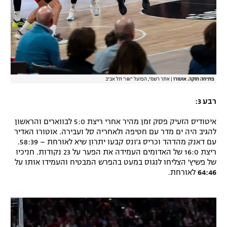
פתיחה חזקה. אוטורו
|
אתר רשמי, הפועל "IBI" תל אביב
רבע 3:
איטודיס הזעיק פסק זמן מהיר אחרי ריצת 5:0 לבווארים והראשון
להגיב היה ים מדר עם חטיפה ולאחריה סל ועבירה. אוטורו האדיר
עם דאנק מהדהד וכריס ג'ונס קבעו יתרון שיא לאורחת – 58:39.
ריצת 16:0 של האדומים העמידה את הפער על 23 נקודות. חניכיו
של פשיץ' הצליחו לנגוס במעט בהפרש המבטיח והעמידו אותו על
64:46
לאורחת.