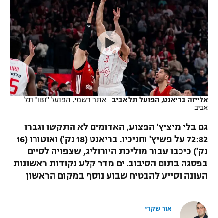
כדורסל נשים
נבחרת ישראל
יורוליג
ליגה ספרדית
טניס
VOD
מכבי תל אביב
מכבי חיפה
יורוקאפ
ליגה איטלקית
כדוריד
הפועל חולון
בית"ר ירושלים
רץ ברשת
ליגה צרפתית
כדורעף
הפועל ירושלים
מכבי תל אביב
ליגה הולנדית
שחייה
תוצאות
אלייזה בריאנט, הפועל תל אביב
|
אתר רשמי, הפועל "IBI" תל
דני אבדיה
הפועל תל אביב
אביב
ליגה טורקית
ג'ודו
גם בלי מיציץ' הפצוע, האדומים לא התקשו וגברו
הפועל חיפה
לוח שידורים
72:82 על פשיץ' וחניכיו. בריאנט (18 נק') ואוטורו (16
ליגה סינית
אגרוף
נק') כיכבו עבור מוליכת היורוליג, שצפויה לסיים
הפועל באר שבע
ליגה ברזילאית
בפסגה בתום הסיבוב. ים מדר קלע נקודות ראשונות
ברחבה
ספורט אולימפי
העונה וסייע להבטיח שבוע נוסף במקום הראשון
מכבי נתניה
ליגות נוספות
UFC
"מעל הליגה" – פודקאסט
בני יהודה
אור שקדי
היאבקות WWE