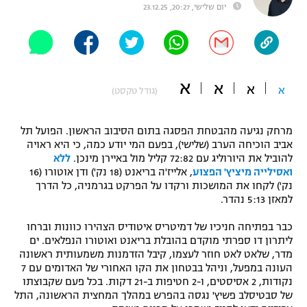
יום שלישי, 20:27, 23.12.25
"מחצית בשכונה" – פודקאסט
אופניים
ספורט מוטורי
משתתפים וזוכים בפרסים
א
א
א
א
(גודל טקסט)
כדורמים
תקנון משתתפים וזוכים בפרסים
טניס
פוטבול אמריקאי NFL
מרחק נגיעה מהבטחת הפסגה בתום הסיבוב הראשון. הפועל תל
תקנון עבור פעילות אלקטרה
אביב הוכיחה הערב (שלישי), בפעם המי יודע כמה, כי היא ראויה
גיימינג E-Sports
להוביל את היורוליג עם 72:82 קליל מול באיירן מינכן.
ללא
בייסבול MLB
תקנון עבור פעילות ספורט 1 – "מרלן"
ואסילייה מיציץ' הפצוע
, אלייז'ה בריאנט (18 נק') ודן אוטורו (16
נק') לקחו את המושכות ורקדו על הפרקט בגרמניה, כל הדרך
ספורט אתגרי ואקסטרים
למאזן 5:13 נהדר.
תנאי שימוש
אומנויות לחימה
כבר בפתיחה חניכיו של דמיטריס איטודיס הצהירו כוונות וברחו
ליתרון דו ספרתי מוקדם בהובלת בריאנט ואוטורו הנפלאים. ים
מדיניות פרטיות
מדר, שלאט לאט חוזר לעצמו, קיבל הזדמנות משמעותית ראשונה
גיימינג E-Sports
העונה במפעל, וניהל בבטחון את הקו האחורי של האדומים עם 7
נקודות, 2 אסיסטים, ו-2 חטיפות ב-21 דקות. בכל פעם שקבוצתו
תקנון פעילות ספורט 1
של סבטיסלב פשיץ' נגסה בהפרש במהלך המחצית הראשונה, התל