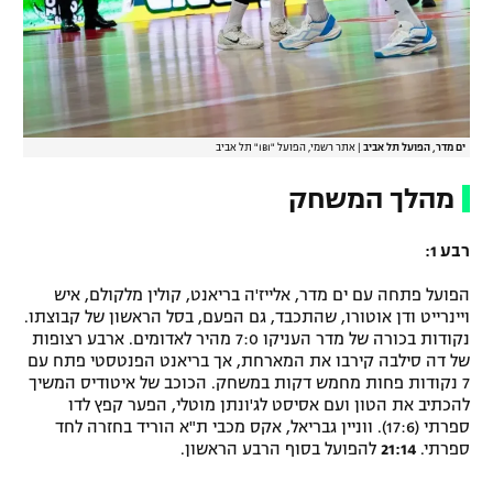
ים מדר, הפועל תל אביב
|
אתר רשמי, הפועל "IBI" תל אביב
מהלך המשחק
רבע 1:
הפועל פתחה עם ים מדר, אלייז'ה בריאנט, קולין מלקולם, איש
ויינרייט ודן אוטורו, שהתכבד, גם הפעם, בסל הראשון של קבוצתו.
נקודות בכורה של מדר העניקו 7:0 מהיר לאדומים. ארבע רצופות
של דה סילבה קירבו את המארחת, אך בריאנט הפנטסטי פתח עם
7 נקודות פחות מחמש דקות במשחק. הכוכב של איטודיס המשיך
להכתיב את הטון ועם אסיסט לג'ונתן מוטלי, הפער קפץ לדו
ספרתי (17:6). ווניין גבריאל, אקס מכבי ת"א הוריד בחזרה לחד
ספרתי.
21:14
להפועל בסוף הרבע הראשון.