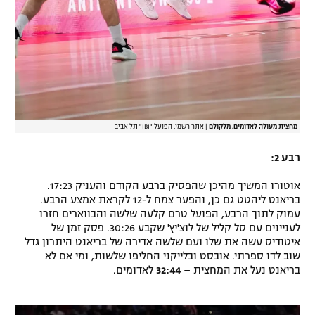
מחצית מעולה לאדומים. מלקולם
|
אתר רשמי, הפועל "IBI" תל אביב
רבע 2:
אוטורו המשיך מהיכן שהפסיק ברבע הקודם והעניק 17:23.
בריאנט ליהטט גם כן, והפער צמח ל-12 לקראת אמצע הרבע.
עמוק לתוך הרבע, הפועל טרם קלעה שלשה והבווארים חזרו
לעניינים עם סל קליל של לוצ'יץ' שקבע 30:26. פסק זמן של
איטודיס עשה את שלו ועם שלשה אדירה של בריאנט היתרון גדל
שוב לדו ספרתי. אובסט ובלייקני החליפו שלשות, ומי אם לא
בריאנט נעל את המחצית –
32:44
לאדומים.