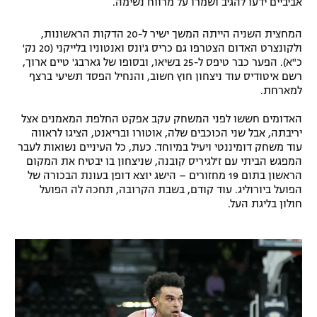
אביביים ידעו להגיב ושמרו על מרווח נשימה.
רשיון להקרנה פומבית לבית עסק
המחצית השניה הייתה המשך ישיר ל-20 הדקות הראשונות,
ולקונצרט האדום הצטרפו גם כריס ג'ונס ואנטוניו בלייקני (20 נק'
הצטרפות לחבילת הערוצים
כ"א). הפער כבר טיפס ל-25 בשיאו, ובסופו של גארבג' טיים ארוך,
רשם איטודיס עוד ניצחון חוץ חשוב, והנחיל הפסד תשיעי ברצף
לוח דרושים – ג'ובנט
למארחת.
האדומים חששו לפני המשחק עקב אפקט החלפת המאמנים אצל
תגיות
יריבתה, אבל שני הכוכבים שלה, אוטורו ובריאנט, הציגו לראווה
עוד משחק דומיננטי ויעיל במיוחד. כעת, כל העיניים נשואות לעבר
המגזין
המפגש הביתי עם ז'לגיריס קובנה, שניצחון בו יבטיח את המקום
הראשון בתום 19 מחזורים – הישג יוצא דופן בעונת הבכורה של
הפועל ביורוליג. עוד קודם, בשבת הקרובה, תחכה לה הפועל
חולון בליגת העל.