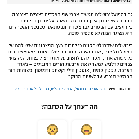
ישב על הספסל בדקות הסיום. הארפר
|
אתר רשמי, הפועל ירושלים
גם בהפועל ירושלים מגיעים אחרי שני הפסדים רצופים באירופה.
החבורה של יונתן אלון הסתבכה במאבק על יתרון הביתיות
ביורוקאפ עם הפסדים לבחצ'שהיר ונפטונאס, כשבשני המשחקים
היא מציגה הגנה לא מספיק טובה.
בירושלים שידרו לשחקנים כי למרות רצף הניצחונות שיש להם על
הפועל תל אביב, את המשחק מחר הם יחלו באותה סיטואציה כמו
כל משחק אחר, ואסור להם לחשוב על אותו רצף. בצוות המקצועי
צפויים להלביש למשחק את ארבעת הזרים המובילים – ג'ארד
הארפר, ג'סטין סמית', אוסטין ווילי וקשיוס ווינסטון, כשזהות הזר
החמישי תוכרע עד לשעות הבוקר.
עוד באותו נושא:
גביע המדינה בכדורסל
,
הפועל ירושלים
,
הפועל תל אביב כדורסל
מה דעתך על הכתבה?