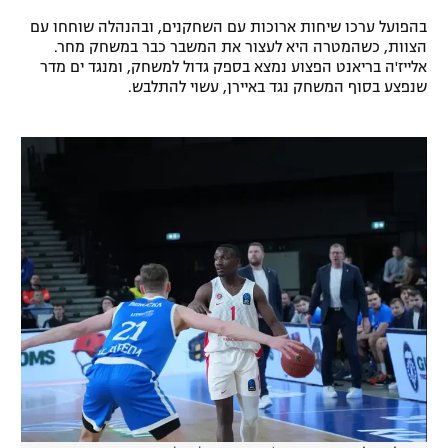
רשיון להקרנה פומבית לבית עסק
בהפועל ערכו שיחות ארוכות עם השחקנים, ובהנהלה שוחחו עם
הצוות, כשהמטרה היא לעצור את המשבר כבר במשחק מחר.
אלייז'ה בריאנט הפצוע נמצא בספק גדול למשחק, ומנגד ים מדר
הצטרפות לחבילת הערוצים
שנפצע בסוף המשחק נגד באיירן, עשוי להתלבש.
לוח דרושים – ג'ובנט
תגיות
המגזין