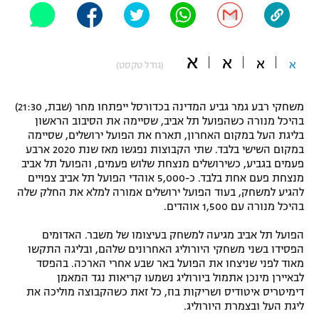
"מחצית בשכונה" – פודקאסט
אופניים
א
א
א
ספורט מוטורי
א
משתתפים וזוכים בפרסים
(גודל טקסט)
כדורמים
משחקי רבע גמר גביע המדינה בכדורסל ייפתחו מחר (שבת, 21:30)
תקנון משתתפים וזוכים בפרסים
טניס
בהיכל מנורה כשהפועל תל אביב, שסיימה את הסיבוב הראשון
פוטבול אמריקאי NFL
בליגת העל במקום האחרון, תארח את הפועל ירושלים, שסיימה
תקנון עבור פעילות אלקטרה
במקום השישי בלבד. שתי הקבוצות נפגשו מאז שנת 2020 ארבע
גיימינג E-Sports
פעמים בגביע, כשירושלים מנצחת שלוש פעמים, והפועל תל אביב
בייסבול MLB
תקנון עבור פעילות ספורט 1 – "מרלן"
מנצחת פעם אחת בלבד. כ-5,000 אוהדי הפועל תל אביב צפויים
להגיע למשחק, בעוד הפועל ירושלים אמורה למלא את החלק שלה
ספורט אתגרי ואקסטרים
בהיכל מנורה עם 1,500 אוהדים.
תנאי שימוש
אומנויות לחימה
הפועל תל אביב מגיעה למשחק בעיצומו של משבר. האדומים
הפסידו בשני משחקי היורוליג האחרונים שלהם, ובליגה התקשו
מדיניות פרטיות
מאוד לפני שניצחו את הפועל באר שבע אחרי הארכה. בהפסד
גיימינג E-Sports
לבאיירן מינכן אתמול ביורוליג נשמעו קריאות נגד המאמן
דימיטריס איטודיס ושריקות בוז, כל זאת כשהקבוצה מוליכה את
תקנון פעילות ספורט 1
ליגת העל ובצמרת היורוליג.