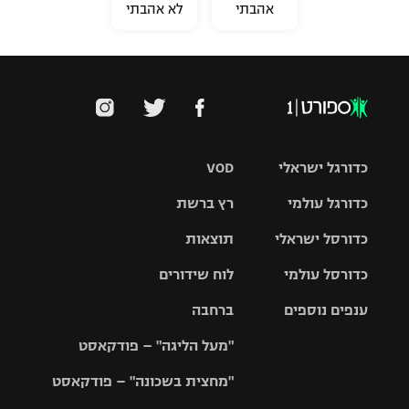
אהבתי
לא אהבתי
כדורגל ישראלי
VOD
כדורגל עולמי
רץ ברשת
ליגת העל
כדורסל ישראלי
תוצאות
ליגת
ליגה לאומית
האלופות
כדורסל עולמי
לוח שידורים
ליגת ווינר
סל
גביע הטוטו
ענפים נוספים
ברחבה
ליגה
NBA
אירופית
"מעל הליגה" – פודקאסט
ליגה לאומית
ליגיונרים
טניס
יורוליג
ליגה אנגלית
"מחצית בשכונה" – פודקאסט
כדורסל נשים
גביע המדינה
כדוריד