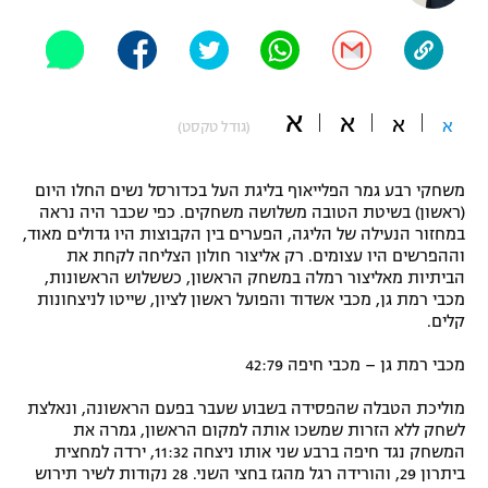
"מחצית בשכונה" – פודקאסט
אופניים
ספורט מוטורי
משתתפים וזוכים בפרסים
א
א
א
א
(גודל טקסט)
כדורמים
תקנון משתתפים וזוכים בפרסים
טניס
משחקי רבע גמר הפלייאוף בליגת העל בכדורסל נשים החלו היום
פוטבול אמריקאי NFL
(ראשון) בשיטת הטובה משלושה משחקים. כפי שכבר היה נראה
תקנון עבור פעילות אלקטרה
במחזור הנעילה של הליגה, הפערים בין הקבוצות היו גדולים מאוד,
גיימינג E-Sports
בייסבול MLB
וההפרשים היו עצומים. רק אליצור חולון הצליחה לקחת את
תקנון עבור פעילות ספורט 1 – "מרלן"
הביתיות מאליצור רמלה במשחק הראשון, כששלוש הראשונות,
מכבי רמת גן, מכבי אשדוד והפועל ראשון לציון, שייטו לניצחונות
ספורט אתגרי ואקסטרים
קלים.
תנאי שימוש
אומנויות לחימה
מכבי רמת גן – מכבי חיפה 42:79
מדיניות פרטיות
מוליכת הטבלה שהפסידה בשבוע שעבר בפעם הראשונה, ונאלצת
גיימינג E-Sports
לשחק ללא הזרות שמשכו אותה למקום הראשון, גמרה את
המשחק נגד חיפה ברבע שני אותו ניצחה 11:32, ירדה למחצית
תקנון פעילות ספורט 1
ביתרון 29, והורידה רגל מהגז בחצי השני. 28 נקודות לשיר תירוש