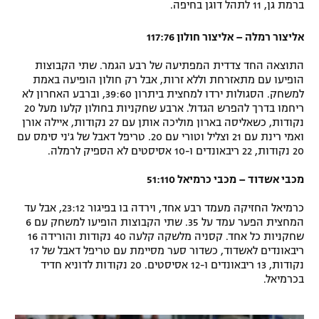
ברמת גן, 11 לתהל דוגן בחיפה.
רשיון להקרנה פומבית לבית עסק
אליצור רמלה – אליצור חולון 117:76
הצטרפות לחבילת הערוצים
התוצאה החד צדדית המפתיעה של רבע הגמר. שתי הקבוצות
הופיעו עם מתאזרחת וללא זרות, אבל רק חולון הופיעה באמת
לוח דרושים – ג'ובנט
למשחק. הסגולות ירדו למחצית ביתרון 39:60, וברבע האחרון לא
ריחמו בדרך להפרש הגדול. ארבע שחקניות בחולון קלעו מעל 20
תגיות
נקודות, כשאליסה בארון מוליכה אותן עם 27 נקודות, איילה אורן
ואמי רינת עם 21 וצליל וטורי עם 20. טריפל דאבל של ג'ני סימס עם
20 נקודות, 22 ריבאונדים ו-10 אסיסטים לא הספיק לרמלה.
המגזין
מכבי אשדוד – מכבי כרמיאל 51:110
כרמיאל החזיקה מעמד רבע אחד, וירדה בו בפיגור 23:12, אבל עד
המחצית הפער עמד על 35. שתי הקבוצות הופיעו למשחק עם 6
שחקניות כל אחד. קסניה מלשקה קלעה 40 נקודות והורידה 16
ריבאונדים לאשדוד, כשדור סער מסיימת עם טריפל דאבל של 17
נקודות, 13 ריבאונדים ו-12 אסיסטים. 20 נקודות לדוניא חדיד
בכרמיאל.