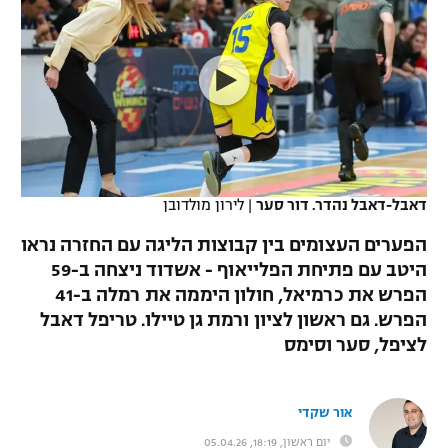
כדורסל נשים
נבחרת ישראל
יורוליג
ליגה ספרדית
טניס
VOD
מכבי תל אביב
מכבי חיפה
יורוקאפ
ליגה איטלקית
כדוריד
הפועל חולון
בית"ר ירושלים
רץ ברשת
ליגה צרפתית
כדורעף
הפועל ירושלים
מכבי תל אביב
ליגה הולנדית
שחייה
תוצאות
דאבל-דאבל נהדר. דור סער
|
לירון מולדובן
דני אבדיה
הפועל תל אביב
ליגה טורקית
הפערים העצומים בין קבוצות הליגה עם החזרה נראו
ג'ודו
הפועל חיפה
היטב עם פתיחת הפלייאוף - אשדוד ניצחה ב-59
לוח שידורים
ליגה סינית
הפרש את כרמיאל, חולון היממה את רמלה ב-41
אגרוף
הפועל באר שבע
הפרש. גם ראשון לציון ורמת גן טיילו. טריפל דאבל
ליגה ברזילאית
ברחבה
לציפל, סער וסימס
ספורט אולימפי
מכבי נתניה
ליגות נוספות
UFC
"מעל הליגה" – פודקאסט
בני יהודה
אור שקדי
היאבקות WWE
יום ראשון, 18:19, 05.04.26