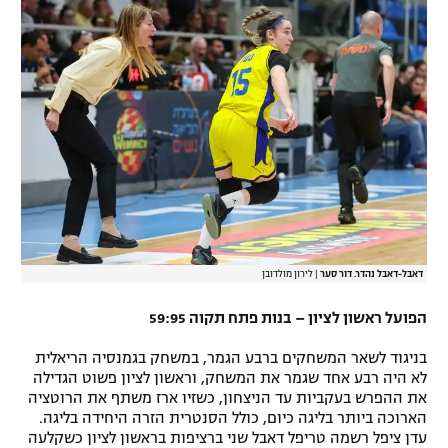
דאבל-דאבל נהדר. דור סער
|
לירון מולדובן
הפועל ראשון לציון – בנות פתח תקוה 59:95
בניגוד לשאר המשחקים ברבע הגמר, במשחק בגמנסיה הריאלית
לא היה רבע אחד שגמר את המשחק, וראשון לציון פשוט הגדילה
את ההפרש בעקביות עד הניצחון, כשזיו ארז משתף את הרוטציה
הארוכה ביותר בליגה כיום, כולל הסנטרית הזרה היחידה בליגה.
עדן ציפל רשמה טריפל דאבל שני ברציפות בראשון לציון כשקלעה