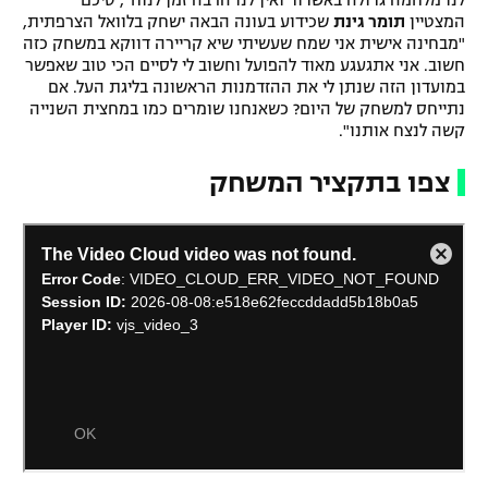
לנו מלחמה גדולה באשדוד ואין לנו הרבה זמן לנוח", סיכם
המצטיין
תומר גינת
שכידוע בעונה הבאה ישחק בלוואל הצרפתית,
רשיון להקרנה פומבית לבית עסק
"מבחינה אישית אני שמח שעשיתי שיא קריירה דווקא במשחק כזה
חשוב. אני אתגעגע מאוד להפועל וחשוב לי לסיים הכי טוב שאפשר
הצטרפות לחבילת הערוצים
במועדון הזה שנתן לי את ההזדמנות הראשונה בליגת העל. אם
נתייחס למשחק של היום? כשאנחנו שומרים כמו במחצית השנייה
קשה לנצח אותנו".
לוח דרושים – ג'ובנט
צפו בתקציר המשחק
תגיות
המגזין