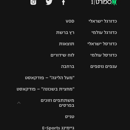
כדורגל ישראלי
VOD
כדורגל עולמי
רץ ברשת
ליגת העל
כדורסל ישראלי
תוצאות
ליגת
ליגה לאומית
האלופות
כדורסל עולמי
לוח שידורים
ליגת ווינר
סל
גביע הטוטו
ענפים נוספים
ברחבה
ליגה
NBA
אירופית
"מעל הליגה" – פודקאסט
ליגה לאומית
ליגיונרים
טניס
יורוליג
ליגה אנגלית
"מחצית בשכונה" – פודקאסט
כדורסל נשים
גביע המדינה
כדוריד
יורוקאפ
ליגה גרמנית
משתתפים וזוכים
בפרסים
מכבי תל
נבחרת
כדורעף
אביב
ישראל
ליגה
טניס
ספרדית
תקנון משתתפים
שחייה
הפועל חולון
מכבי חיפה
וזוכים בפרסים
גיימינג E-Sports