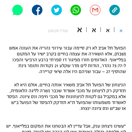
"מחצית בשכונה" – פודקאסט
אופניים
ספורט מוטורי
משתתפים וזוכים בפרסים
א
א
א
א
(גודל טקסט)
כדורמים
תקנון משתתפים וזוכים בפרסים
טניס
הפועל תל אביב לא רק סיימה עבור עירוני נהריה את העונה אמש
(שבת), אלא השאירה את עצמה בחיים בקרב ישיר על המקום
פוטבול אמריקאי NFL
תקנון עבור פעילות אלקטרה
בפלייאוף. האדומים חזרו מפיגור דו ספרתי ברבע הרביעי והפכו
ל-73:77 נהדר, הודות לים מדר שקלע 21 נקודות ותומר גינת
גיימינג E-Sports
בייסבול MLB
שהוסיף 27 – עבור שניהם היו אלה שיאי קריירה.
תקנון עבור פעילות ספורט 1 – "מרלן"
ספורט אתגרי ואקסטרים
הניצחון של הפועל תל אביב משאיר אותה בחיים, אולם היא לא
תנאי שימוש
תזדקק רק לניצחון על מכבי אשדוד שכבר נשרה לליגה הלאומית,
אלא במקביל גם לקוות לניצחונות של מכבי חיפה ונס ציונה. הפסד
אומנויות לחימה
לאשדוד משמעותו שהפועל ת"א תזדקק להפסד של הפועל ב"ש
מדיניות פרטיות
או שב"ש ונס ציונה ינצחו.
גיימינג E-Sports
תקנון פעילות ספורט 1
"עשינו ניצחון ענק, אבל עדיין לא הבטחנו את המקום בפלייאוף. יש