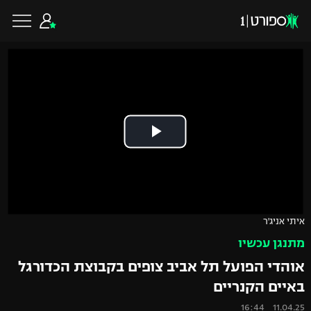
כדורגל ישראלי
ליגת העל
כדורגל עולמי
ליגה לאומית
ליגת האלופות
כדורסל ישראלי
איתי אניג'ר
גביע הטוטו
מתנגן עכשיו
ליגה אירופית
ליגת ווינר סל
ליגיונרים
כדורסל עולמי
אוהדי הפועל תל אביב צופים בקבוצת הכדורגל
ליגה אנגלית
באיים הקנריים
ליגה לאומית
גביע המדינה
NBA
11.04.25 16:44
ליגה גרמנית
ענפים נוספים