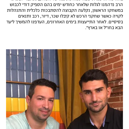
הרב נדהמנו לגלות שלאחר כחודש ימים בהם הספיק דודי לכבוש
רשיון להקרנה פומבית לבית עסק
במשחקו הראשון, נקלעה הקבוצה להסתבכות כלכלית והתנהלות
לקויה כאשר שחקני הרכש לא קיבלו שכר, דיור, רכב ותנאים
הצטרפות לחבילת הערוצים
בסיסיים. לאחר התייעצות בימים האחרונים, העדפנו להמשיך ליעד
הבא בחו"ל או בארץ".
לוח דרושים – ג'ובנט
תגיות
המגזין