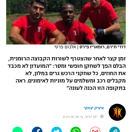
כדורסל נשים
נבחרת ישראל
יורוליג
ליגה ספרדית
טניס
VOD
מכבי תל אביב
מכבי חיפה
יורוקאפ
ליגה איטלקית
כדוריד
הפועל חולון
בית"ר ירושלים
רץ ברשת
ליגה צרפתית
כדורעף
דודי תירם, רומאריו פירס
|
אלבום פרטי
הפועל ירושלים
מכבי תל אביב
ליגה הולנדית
זמן קצר לאחר שהצטרף לשורות הקבוצה הרומנית,
שחייה
תוצאות
דני אבדיה
הפועל תל אביב
הבלם הפך לשחקן חופשי ומסר: "המועדון לא מכבד
ליגה טורקית
את החוזים, כל שחקני הרכש גרים במלון, לא
ג'ודו
הפועל חיפה
לוח שידורים
מקבלים רכב ומשלמים על מוניות לאימונים. ראה
ליגה סינית
אגרוף
בתקופה הזו הכנה לעונה"
הפועל באר שבע
ליגה ברזילאית
ברחבה
ספורט אולימפי
מכבי נתניה
איציק יצחקי
ליגות נוספות
UFC
יום רביעי, 20:14, 31.07.19
"מעל הליגה" – פודקאסט
בני יהודה
היאבקות WWE