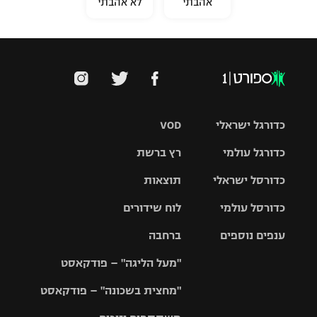
אהבתי
לא אהבתי
כדורגל ישראלי
VOD
כדורגל עולמי
רץ ברשת
ליגת העל
כדורסל ישראלי
תוצאות
ליגת
ליגה לאומית
האלופות
כדורסל עולמי
לוח שידורים
ליגת ווינר
סל
גביע הטוטו
ענפים נוספים
ברחבה
ליגה
NBA
אירופית
"מעל הליגה" – פודקאסט
ליגה לאומית
ליגיונרים
טניס
יורוליג
ליגה אנגלית
"מחצית בשכונה" – פודקאסט
כדורסל נשים
גביע המדינה
כדוריד
יורוקאפ
ליגה גרמנית