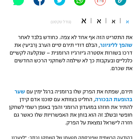
"מחצית בשכונה" – פודקאסט
אופניים
א
א
א
א
(גודל טקסט)
ספורט מוטורי
משתתפים וזוכים בפרסים
את התסריט הזה אף אחד לא צפה. כחודש בלבד לאחר
כדורמים
שהפך לליגיונר
, הבלם דודי תירם סיים הערב (רביעי) את
תקנון משתתפים וזוכים בפרסים
טניס
דרכו בשורות אסטרה ג'יורג'יו הרומנית – שנקלעה לקשיים
פוטבול אמריקאי NFL
כלכליים ובעקבות כך לא שילמה לשחקני הרכש החדשים
תקנון עבור פעילות אלקטרה
את שכרם.
גיימינג E-Sports
בייסבול MLB
תקנון עבור פעילות ספורט 1 – "מרלן"
ספורט אתגרי ואקסטרים
תירם, שפתח את הפרק שלו ברומניה ברגל ימין עם
שער
תנאי שימוש
בהופעת הבכורה
, החליט בצוותא עם סוכנו אדם קידן
אומנויות לחימה
להתיר את חוזהו במועדון הרומני והפך באופן רשמי לשחקן
מדיניות פרטיות
חופשי ובשלב זה הוא בוחן את האפשרויות שלו כאשר גם
גיימינג E-Sports
חזרה לישראל נמצאת על הפרק.
תקנון פעילות ספורט 1
בהודעה הרשמית שפורסמה מטעמו של השחקן נכתב: "לצערנו