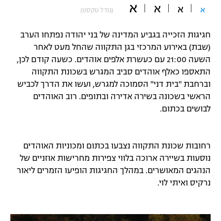
א
א
א
א
(גודל טקסט)
"מחצית בשכונה" – פודקאסט
אופניים
חגיגות הזכייה בגביע המדינה של בני יהודה נפתחו הערב
ספורט מוטורי
משתתפים וזוכים בפרסים
(שבת) באירוע המרכזי בגן התקווה שהחל מעט לאחר
השעה 21:00 עם כעשרת אלפים אוהדים. כשעה קודם לכן,
כדורמים
התאספו כאלף אוהדים סביב המגרש בשכונת התקווה
תקנון משתתפים וזוכים בפרסים
טניס
וברחבת "בית דני" הסמוכה למגרש, ועשו את הדרך לכביש
פוטבול אמריקאי NFL
הראשי בשכונה בשירה אדירה ובתופים. רוב האוהדים
תקנון עבור פעילות אלקטרה
לבושים בכתום.
גיימינג E-Sports
בייסבול MLB
תקנון עבור פעילות ספורט 1 – "מרלן"
ספורט אתגרי ואקסטרים
רחובות שכונת התקווה נצבעו בכתום ומכוניות האוהדים
תנאי שימוש
נוסעות בשיירה ארוכה בלווי צפירות מחרישות אוזניים של
אומנויות לחימה
הנהגים המאושרים.
במהלך החגיגות הופיעו הזמרים ליאור
מדיניות פרטיות
נרקיס ואיתי לוי.
גיימינג E-Sports
תקנון פעילות ספורט 1