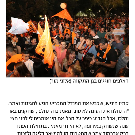
רשיון להקרנה פומבית לבית עסק
הצטרפות לחבילת הערוצים
לוח דרושים – ג'ובנט
תגיות
המגזין
האלפים חוגגים בגן התקווה (אלוני מור)
סתיו פיניש, שכבש את הפנדל המכריע הגיע לחגיגות ואמר:
"התחלנו את העונה לא טוב. מאמנים התחלפו, שחקנים באו
והלכו, אבל הגביע כיפר על הכל. אם היו אומרים לי לפני חצי
שנה שנשחק באירופה, לא הייתי מאמין. בתחילת העונה
ברק אברמוב אמר שהמטרות הן להישאר בליגה ולזכות