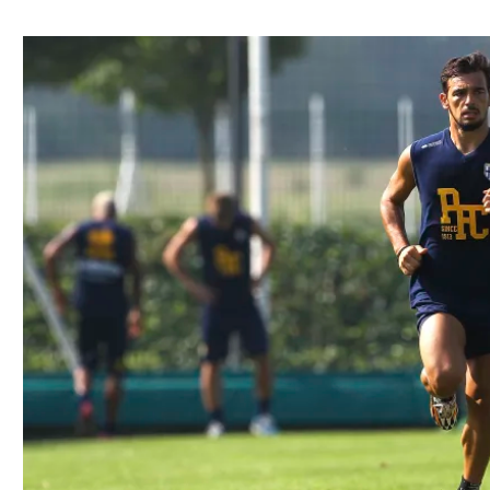
ל אביב
ליגה טורקית
תל אביב
ליגה סינית
חיפה
ליגה ברזילאית
באר שבע
ליגות נוספות
תניה
דה