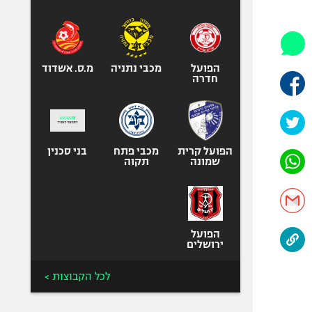
היאבקות WWE
אופניים
ספורט מוטורי
כדורמים
הפועל
מכבי נתניה
מ.ס. אשדוד
חדרה
פוטבול אמריקאי NFL
בייסבול MLB
ספורט אתגרי
ואקסטרים
הפועל קרית
מכבי פתח
בני סכנין
שמונה
תקוה
אומנויות לחימה
גיימינג E-Sports
הפועל
ירושלים
לכל הקבוצות >