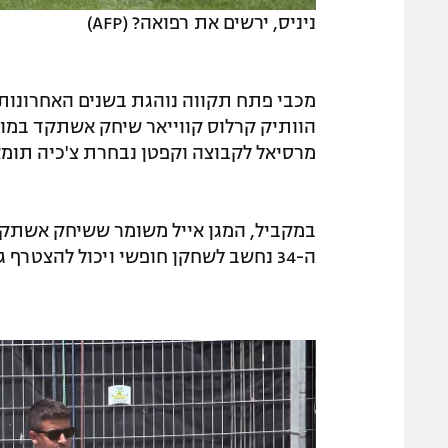
ניניס, ירשים את רפואה? (AFP)
מכבי פתח תקווה נוהגת בשנים האחרונות 
הוותיק קרלוס קווייאר שיחק אשתקד במועדו
מרסיאל לקבוצה וקפטן נבחרת צ'כיה תומא
במקביל, המגן אייל משומר ששיחק אשתקד
ה-34 נחשב לשחקן חופשי ויכול להצטרף גם לאחר סגירת החלון ולחזק את הסגל של קובי רפואה.