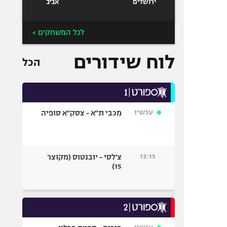
ירושלים
אביב
לכל המשחקים >
לוח שידורים
הכל
עכשיו
מכבי ת"א - צסק"א סופיה
13:15
צ'לסי - יובנטוס (מקוצר
15)