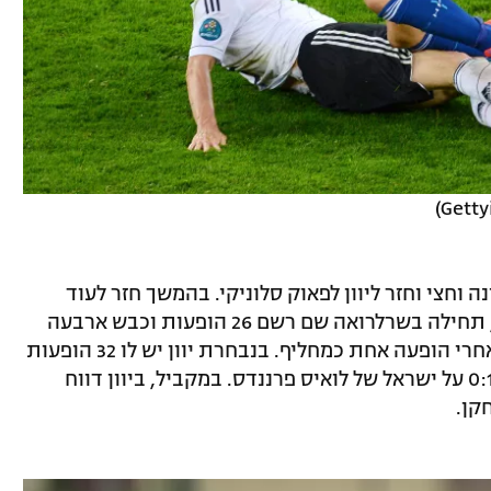
עונה וחצי וחזר ליוון לפאוק סלוניקי. בהמשך חזר לעוד
עונה בפנאתינייקוס ובינואר 2016 בבלגיה, תחילה בשרלרואה שם רשם 26 הופעות וכבש ארבעה
שערים. העונה חתם במכלן ממנה שוחרר אחרי הופעה אחת כמחליף. בנבחרת יוון יש לו 32 הופעות
ושלושה שערים, אחד מהם בבלומפילד ב-0:1 על ישראל של לואיס פרננדס. במקביל, ביוון דווח
קן.