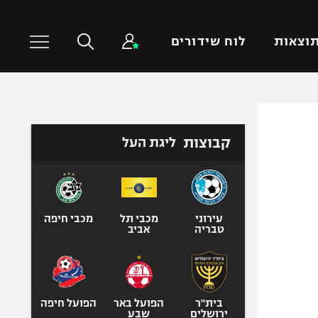
וצאות
לוח שידורים
כדורסל עולמי
ענפים נוספים
קבוצות
ליגת העל
NBA
טניס
יורוליג
כדוריד
יורוקאפ
כדורעף
שחייה
עירוני
מכבי תל
מכבי חיפה
טבריה
אביב
ג'ודו
אגרוף
ספורט אולימפי
UFC
בית"ר
הפועל באר
הפועל חיפה
ירושלים
שבע