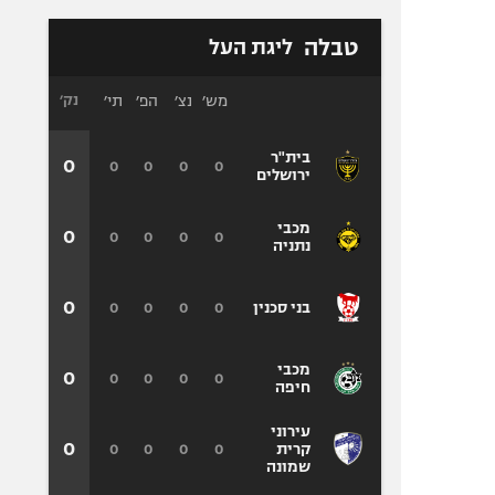
טבלה
ליגת העל
מש׳
נצ׳
הפ׳
תי׳
נק׳
בית"ר
0
0
0
0
0
ירושלים
מכבי
0
0
0
0
0
נתניה
0
0
0
0
0
בני סכנין
מכבי
0
0
0
0
0
חיפה
עירוני
0
0
0
0
0
קרית
שמונה