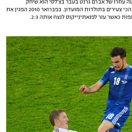
 תן קאטה עוזרו של אברם גרנט בעבר בצ'לסי הוא שיחק
בקביעות אצל פאו וגם היה אחד הקפטנים הכי צעירים בתולדות המועדון. בפברואר 2010 הפגין את
ת כאשר עזר לפנאתינייקוס לנצח אותה 2:3.