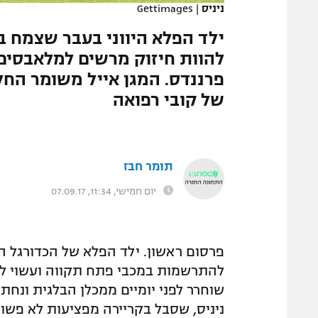
ניניס
|
Gettimages
המגזין
ילד הפלא היווני בעבר שצמח ב
להוות חיזוק מרשים למלאבסים.
פרננדס. המגן אייל משומר הח
של קובי רפואה
תומר חבז
יום חמישי, 11:34, 07.09.17
פרסום ראשון. ילד הפלא של הכדורגל היוונ
שוחרר לפני יומיים ממכלן הבלגית ונחת 
ניניס, שסבל בקריירה מפציעות לא פשו