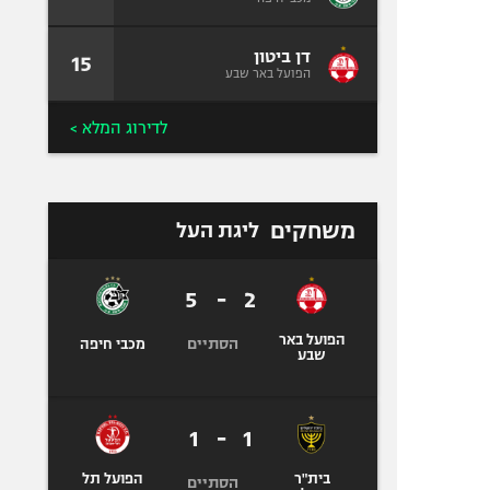
דן ביטון
15
הפועל באר שבע
לדירוג המלא >
משחקים
ליגת העל
5
-
2
הפועל באר
הסתיים
מכבי חיפה
שבע
1
-
1
בית"ר
הפועל תל
הסתיים