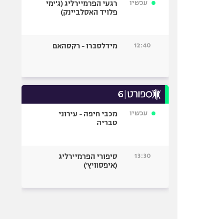
עכשיו
רגעי הפרמיירליג (ג'ימי
פלויד האסלביינק)
12:40
מידלסברו - רקסהאם
עכשיו
מכבי חיפה - עירוני
טבריה
13:30
סיפורי הפרמיירליג
(איפסוויץ')