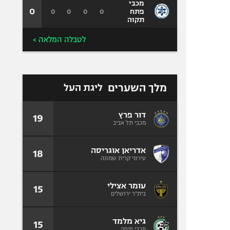
מכבי
0
0
0
0
0
פתח
תקוה
לטבלה המלאה >
מלך השערים
ליגת העל
דור פרץ
19
מכבי תל אביב
אדריאן אוגריסה
18
עירוני קרית שמונה
עומר אצילי
15
בית"ר ירושלים
גיא מלמד
15
מכבי חיפה