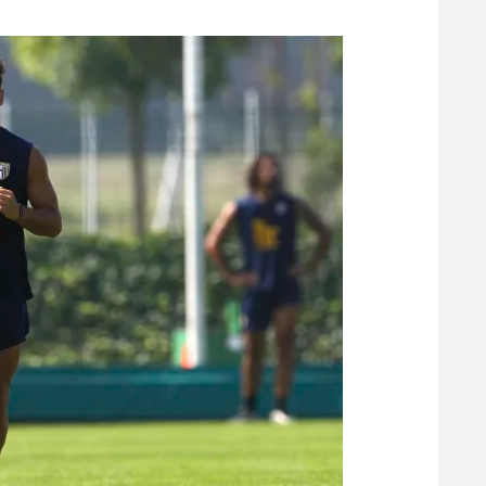
משתתפים וזוכים בפרסים
מכבי ת
הפועל 
תקנון משתתפים וזוכים בפרסים
הפועל 
תקנון עבור פעילות אלקטרה
הפועל 
תקנון עבור פעילות ספורט 1 – "מרלן"
מכבי נ
טניס
בני יהו
גיימינג E-Sports
תנאי שימוש
מדיניות פרטיות
תקנון פעילות ספורט 1
רשיון להקרנה פומבית לבית עסק
הצטרפות לחבילת הערוצים
לוח דרושים – ג'ובנט
תגיות