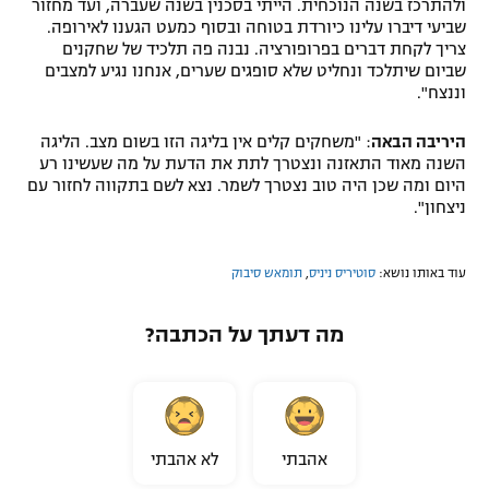
ולהתרכז בשנה הנוכחית. הייתי בסכנין בשנה שעברה, ועד מחזור
שביעי דיברו עלינו כיורדת בטוחה ובסוף כמעט הגענו לאירופה.
צריך לקחת דברים בפרופורציה. נבנה פה תלכיד של שחקנים
שביום שיתלכד ונחליט שלא סופגים שערים, אנחנו נגיע למצבים
וננצח".
היריבה הבאה
: "משחקים קלים אין בליגה הזו בשום מצב. הליגה
השנה מאוד התאזנה ונצטרך לתת את הדעת על מה שעשינו רע
היום ומה שכן היה טוב נצטרך לשמר. נצא לשם בתקווה לחזור עם
ניצחון".
עוד באותו נושא:
סוטיריס ניניס
,
תומאש סיבוק
מה דעתך על הכתבה?
אהבתי
לא אהבתי