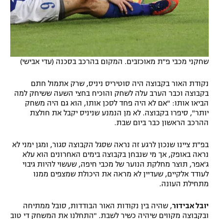
שחקני מכבי פ"ת מאוכזבים. המקום בהרכב בסכנה (עדי אבישי)
נקודת האור בקבוצה היה סוטיריס ניניס, שרק אתמול חתם
בקבוצה וכבר הערב עלה לשחק והוכיח בחצי השעה ששיחק למה
הביאו אותו: "אם לא היה פחד לסכן אותו, הוא גם היה משחק
יותר", סיפרו בקבוצה. לא מן הנמנע שניניס יקבל את חולצת
ההרכב הראשון כבר ביום שבת.
בפ"ת ציינו שנכון לרגע זה נראה שסגל הקבוצה סגור, ומגן ימני לא
נראה באופק, אך מי שנבחן בקבוצה בימים האחרונים הוא עלא
ג'אפר, תוצר מחלקת הנוער של מכבי חיפה, שעשוי להיות גיבוי
לעודד אלקיים, שעדיין לא מראה את היכולת שמצפים ממנו
מתחילת העונה.
יובל אבידור
, שהיה בין נקודות האור הבודדות, סובל ממתיחה
ובקבוצה מקווים שיהיה כשיר לשבת. "התחלנו את המשחק די טוב