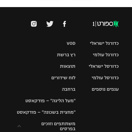
כדורגל ישראלי
VOD
כדורגל עולמי
רץ ברשת
ליגת העל
כדורסל ישראלי
תוצאות
ליגת
ליגה לאומית
האלופות
כדורסל עולמי
לוח שידורים
ליגת ווינר
סל
גביע הטוטו
ענפים נוספים
ברחבה
ליגה
NBA
אירופית
"מעל הליגה" – פודקאסט
ליגה לאומית
ליגיונרים
טניס
יורוליג
ליגה אנגלית
"מחצית בשכונה" – פודקאסט
כדורסל נשים
גביע המדינה
כדוריד
יורוקאפ
ליגה גרמנית
משתתפים וזוכים
בפרסים
מכבי תל
נבחרת