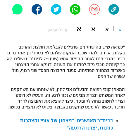
"מחצית בשכונה" – פודקאסט
אופניים
ספורט מוטורי
א
משתתפים וזוכים בפרסים
א
א
א
(גודל טקסט)
כדורמים
תקנון משתתפים וזוכים בפרסים
טניס
"כנראה שיש פה שחקנים שרגילים לקבל את חולצת ההרכב
בקלות, אז הם ילמדו שכבר המקום שלהם לא בטוח" כך אמר גורם
פוטבול אמריקאי NFL
תקנון עבור פעילות אלקטרה
בכיר במכבי פ"ת לאחר ההפסד אמש (שני) 2:1 לבית"ר ירושלים. לא
כך קיוותה מכבי פ"ת לפתוח את העונה. דווקא אחרי הניצחון
גיימינג E-Sports
בייסבול MLB
באשדוד במחזור הפתיחה, ספגה הקבוצה הפסד שני רצוף, מול
תקנון עבור פעילות ספורט 1 – "מרלן"
עשרה שחקנים.
ספורט אתגרי ואקסטרים
תנאי שימוש
המאמן קובי רפואה והבעלים אבי לוזון, לא שוחחו עם השחקנים
לאחר המשחק ובפ"ת מבינים שנכון לרגע זה, העסק לא דופק
אומנויות לחימה
וצריך לחשוב מחוץ לקופסה, כיצד להוציא את הקבוצה לדרך
מדיניות פרטיות
חדשה, כאשר לא מעט שחקנים בקבוצה פשוט לא נמצאים בכושר.
גיימינג E-Sports
בבית"ר מאושרים: "ניצחון של אופי והצהרות
תקנון פעילות ספורט 1
כוונות, יצרנו הרתעה"