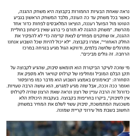
רשיון להקרנה פומבית לבית עסק
נראה שאחת הבעיות החמורות בקבוצה היא משחק ההגנה,
כאשר בכל משחק עד כה העונה, מלבד המשחק הראשון בגביע
הצטרפות לחבילת הערוצים
הטוטו מול הפועל רעננה, הוציאו המלאבסים לפחות כדור אחד
מהרשת. "משחק ההגנה לא תורם כי ברגע שאין ביטחון בחוליית
ההגנה, אז שחקנים מפחדים לצאת קדימה כדי לא להפקיר את
לוח דרושים – ג'ובנט
החלק האחורי", אמרו בקבוצה. "לא יכול להיות שכל השבוע אנחנו
מתרגלים שלושה בלמים, ודווקא הגול מגיע בנגיחה במרכז
תגיות
הרחבה. זה גולים מביכים".
המגזין
מי שזכה לעיקר הביקורת הוא תומאש סיבוק, שהגיע לקבוצה על
תקן הבלם המוביל ומחליפו של קרלוס קוויאר ולא מספק את
הסחורה: "באימונים באמצע השבוע הוא מדבר כמו פרופסור
ואומר ככה וככה, אבל שזה מגיע למגרש, הוא עושה הרבה טעויות.
כדורגל זה הרבה עניין של רצון ונראה שאת הרצון שהיה לקרלוס
אין לסיבוק", ביקרו בחריפות בקבוצה. בעקבות היכולת הלא
משכנעת המתמשכת, סיבוק עשוי לשלם את המחיר במשחק
החשוב בשבת מול עירוני קריית שמונה.