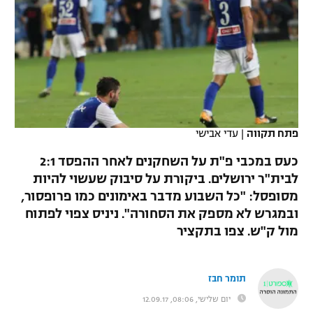
כדורסל נשים
נבחרת ישראל
יורוליג
ליגה ספרדית
טניס
VOD
מכבי תל אביב
מכבי חיפה
יורוקאפ
ליגה איטלקית
כדוריד
הפועל חולון
בית"ר ירושלים
רץ ברשת
ליגה צרפתית
כדורעף
הפועל ירושלים
מכבי תל אביב
ליגה הולנדית
פתח תקווה
|
עדי אבישי
שחייה
תוצאות
דני אבדיה
הפועל תל אביב
כעס במכבי פ"ת על השחקנים לאחר ההפסד 2:1
ליגה טורקית
ג'ודו
לבית"ר ירושלים. ביקורת על סיבוק שעשוי להיות
הפועל חיפה
לוח שידורים
מסופסל: "כל השבוע מדבר באימונים כמו פרופסור,
ליגה סינית
אגרוף
ובמגרש לא מספק את הסחורה". ניניס צפוי לפתוח
הפועל באר שבע
מול ק"ש. צפו בתקציר
ליגה ברזילאית
ברחבה
ספורט אולימפי
מכבי נתניה
ליגות נוספות
UFC
תומר חבז
"מעל הליגה" – פודקאסט
בני יהודה
יום שלישי, 08:06, 12.09.17
היאבקות WWE