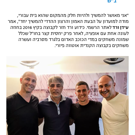
ב"ש
רשיון להקרנה פומבית לבית עסק
"אני מאושר להמשיך ולהיות חלק מהמקום שהוא בית עבורי,
מודה למועדון על הבעת האמון והרצון ההדדי להמשיך יחד", אמר
הצטרפות לחבילת הערוצים
עידן ורד
לאתר הרשמי. כידוע ורד חזר לקבוצה בקיץ 2016 בחוזה
לעונה אחת עם אופציה, לאחר פרק יחסית קצר בחו"ל שכלל
לוח דרושים – ג'ובנט
שמונה משחקים במדי הכוכב האדום בלגרד מסרביה ועשרה
משחקים בקבוצה הקנדית אוטווה פיורי.
תגיות
המגזין