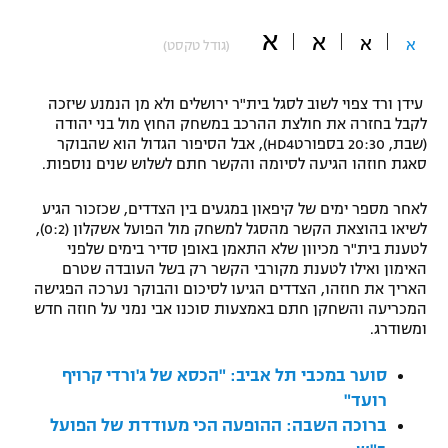
"מחצית בשכונה" – פודקאסט
א
א
אופניים
א
א
(גודל טקסט)
ספורט מוטורי
משתתפים וזוכים בפרסים
עידן ורד צפוי לשוב לסגל בית"ר ירושלים ולא מן הנמנע שיזכה
לקבל בחזרה את חולצת ההרכב במשחק החוץ מול בני יהודה
כדורמים
(שבת, 20:30 בספורטHD4), אבל הסיפור הגדול הוא שהבוקר
תקנון משתתפים וזוכים בפרסים
טניס
סאגת חוזהו הגיעה לסיומה והקשר חתם לשלוש שנים נוספות.
פוטבול אמריקאי NFL
תקנון עבור פעילות אלקטרה
לאחר מספר ימים של קיפאון במגעים בין הצדדים, שכזכור הגיע
גיימינג E-Sports
לשיאו בהוצאת הקשר מהסגל למשחק מול הפועל אשקלון (0:2),
בייסבול MLB
תקנון עבור פעילות ספורט 1 – "מרלן"
לטענת בית"ר מכיוון שלא התאמן באופן סדיר בימים שלפני
האימון ואילו לטענת מקורבי הקשר רק בשל העובדה שטרם
ספורט אתגרי ואקסטרים
האריך את חוזהו, הצדדים הגיעו לסיכום והבוקר נערכה הפגישה
תנאי שימוש
המכריעה והשחקן חתם באמצעות סוכנו אבי נמני על חוזה חדש
אומנויות לחימה
ומשודרג.
מדיניות פרטיות
סוער במכבי תל אביב: "הכסא של ג'ורדי קרויף
גיימינג E-Sports
רועד"
תקנון פעילות ספורט 1
ברוכה השבה: ההופעה הכי מעודדת של הפועל