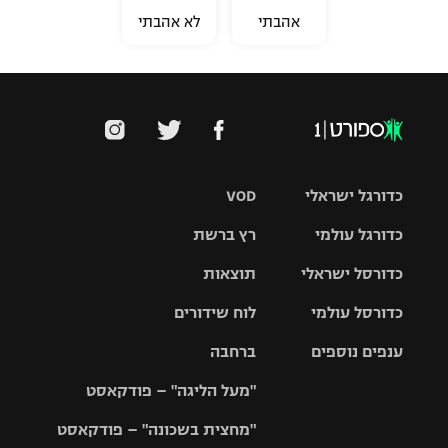
אהבתי
לא אהבתי
כדורגל ישראלי
VOD
כדורגל עולמי
רץ ברשת
ליגת העל
כדורסל ישראלי
תוצאות
ליגת
ליגה לאומית
האלופות
כדורסל עולמי
לוח שידורים
ליגת ווינר
סל
גביע הטוטו
ענפים נוספים
ברחבה
ליגה
NBA
אירופית
"מעל הליגה" – פודקאסט
ליגה לאומית
ליגיונרים
טניס
יורוליג
ליגה אנגלית
"מחצית בשכונה" – פודקאסט
כדורסל נשים
גביע המדינה