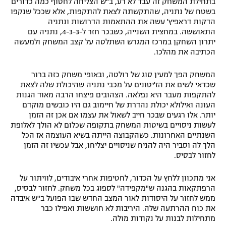
בתחילת המשחק זה עבד לא רע, ב"ש הצליחה לחטוף כמה כדורים
בשטח של נתניה, שהתקשתה לצאת להתקפות, אלא שככל שנקפו
הדקות דראפיץ' עשה את ההתאמות הדרושות ונתניה
התאוששה. במחצית השנייה, כשבכר חזר ל-4-3-3, נתניה עם
יתרון השחקן במרכז המגרש השתלטה על קצב המשחק ולמעשה
הכתיבה את מהלכו.
המשחק הפך למעין סוג של רולטה, ובאופי משחק כזה ברור
שכדאי לשים את הז'יטונים על מכבי נתניה שהיכולת שלה לצאת
להתקפות מעבר היא נפלאה. הצהובים פיצחו הרבה מאוד הגנות
העונה ואילולא יכולת נהדרת של חיימוב גם היו כובשים מוקדם
יותר. אלו רגעים שבכר חייב לשאול את עצמו אם אכן זה הזמן
לעשות ניסויים בשיטות המשחק בתקופה שכלום לא הולך לאלופת
השנתיים האחרונות. כשהקבוצה הייתה בשיא העוצמה אז הכל
הלך לה וסביר היה להניח שניסויים יצליחו, אבל עכשיו זה הזמן
לחזור לבסיס.
אני מתכוון ללחץ על הכדור, לחטיפות אחרי איבודים, לוויתור על
הרפתקאות בהגנה ש"מקפידה" לספוג בכל משחק. לחזור לבסיס,
ממש לחזור על היסודות לאור המצב החדש שבו הפועל ב"ש איבדה
את כוח ההרתעה שלה. היריבות לא חוששות ואפילו כבר
מתחילות לבנות על נקודות מולה.