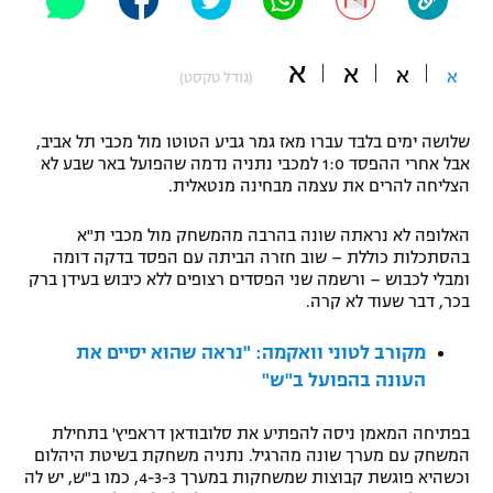
"מחצית בשכונה" – פודקאסט
אופניים
א
א
א
א
(גודל טקסט)
ספורט מוטורי
משתתפים וזוכים בפרסים
שלושה ימים בלבד עברו מאז גמר גביע הטוטו מול מכבי תל אביב,
כדורמים
אבל אחרי ההפסד 1:0 למכבי נתניה נדמה שהפועל באר שבע לא
תקנון משתתפים וזוכים בפרסים
טניס
הצליחה להרים את עצמה מבחינה מנטאלית.
פוטבול אמריקאי NFL
תקנון עבור פעילות אלקטרה
האלופה לא נראתה שונה בהרבה מהמשחק מול מכבי ת"א
גיימינג E-Sports
בייסבול MLB
בהסתכלות כוללת – שוב חזרה הביתה עם הפסד בדקה דומה
תקנון עבור פעילות ספורט 1 – "מרלן"
ומבלי לכבוש – ורשמה שני הפסדים רצופים ללא כיבוש בעידן ברק
בכר, דבר שעוד לא קרה.
ספורט אתגרי ואקסטרים
תנאי שימוש
מקורב לטוני וואקמה: "נראה שהוא יסיים את
אומנויות לחימה
העונה בהפועל ב"ש"
מדיניות פרטיות
גיימינג E-Sports
בפתיחה המאמן ניסה להפתיע את סלובודאן דראפיץ' בתחילת
המשחק עם מערך שונה מהרגיל. נתניה משחקת בשיטת היהלום
תקנון פעילות ספורט 1
וכשהיא פוגשת קבוצות שמשחקות במערך 4-3-3, כמו ב"ש, יש לה