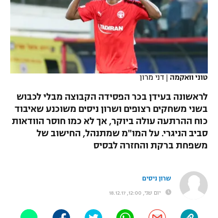
כדורסל נשים
נבחרת ישראל
יורוליג
ליגה ספרדית
טניס
VOD
מכבי תל אביב
מכבי חיפה
יורוקאפ
ליגה איטלקית
כדוריד
הפועל חולון
בית"ר ירושלים
רץ ברשת
ליגה צרפתית
כדורעף
טוני וואקמה
|
דני מרון
הפועל ירושלים
מכבי תל אביב
ליגה הולנדית
לראשונה בעידן בכר הפסידה הקבוצה מבלי לכבוש
שחייה
תוצאות
דני אבדיה
הפועל תל אביב
בשני משחקים רצופים ושרון ניסים משוכנע שאיבוד
ליגה טורקית
כוח ההרתעה עולה ביוקר, אך לא כמו חוסר הוודאות
ג'ודו
הפועל חיפה
לוח שידורים
סביב הניגרי. על המו"מ שמתנהל, החישוב של
ליגה סינית
אגרוף
משפחת ברקת והחזרה לבסיס
הפועל באר שבע
ליגה ברזילאית
ברחבה
ספורט אולימפי
מכבי נתניה
שרון ניסים
ליגות נוספות
UFC
יום שני, 12:00, 18.12.17
"מעל הליגה" – פודקאסט
בני יהודה
היאבקות WWE