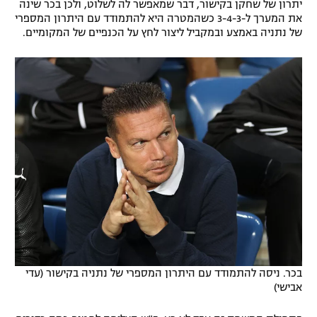
יתרון של שחקן בקישור, דבר שמאפשר לה לשלוט, ולכן בכר שינה
רשיון להקרנה פומבית לבית עסק
את המערך ל-3-4-3 כשהמטרה היא להתמודד עם היתרון המספרי
של נתניה באמצע ובמקביל ליצור לחץ על הכנפיים של המקומיים.
הצטרפות לחבילת הערוצים
לוח דרושים – ג'ובנט
תגיות
המגזין
בכר. ניסה להתמודד עם היתרון המספרי של נתניה בקישור (עדי
אבישי)