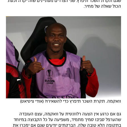
שגם תקרת השכר תיפרץ. שני הצדדים מעוניינים שזה יקרה וכעת
הכול שאלה של מחיר.
וואקמה. תקרת השכר תיפרץ כדי להשאירו? (אודי ציטיאט)
גם אם כרגע אין הצעה רלוונטית על וואקמה, עצם העובדה
שהערפל סביבו סמיך מתמיד, משפיעה על כל הקבוצה במיוחד
בתקופה הלא טובה שלה. הברקתים יודעים שגם אם ימכרו את