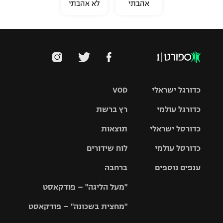
אהבתי
לא אהבתי
כדורגל ישראלי
VOD
כדורגל עולמי
רץ ברשת
ליגת העל
כדורסל ישראלי
תוצאות
ליגת
ליגה לאומית
האלופות
כדורסל עולמי
לוח שידורים
ליגת ווינר
סל
גביע הטוטו
ענפים נוספים
ברחבה
ליגה
NBA
אירופית
"מעל הליגה" – פודקאסט
ליגה לאומית
ליגיונרים
טניס
יורוליג
ליגה אנגלית
"מחצית בשכונה" – פודקאסט
כדורסל נשים
גביע המדינה
כדוריד
יורוקאפ