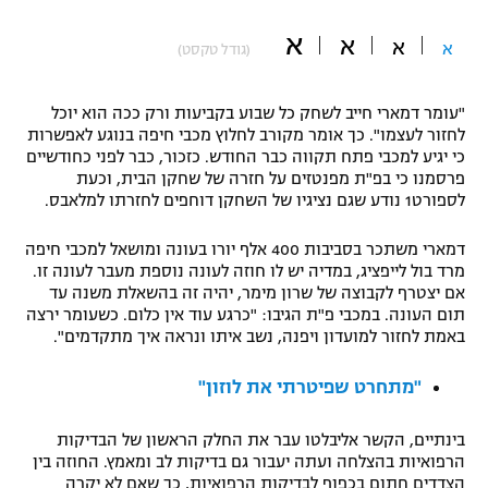
"מחצית בשכונה" – פודקאסט
א
א
אופניים
א
א
(גודל טקסט)
ספורט מוטורי
משתתפים וזוכים בפרסים
"עומר דמארי חייב לשחק כל שבוע בקביעות ורק ככה הוא יוכל
לחזור לעצמו". כך אומר מקורב לחלוץ מכבי חיפה בנוגע לאפשרות
כדורמים
כי יגיע למכבי פתח תקווה כבר החודש. כזכור, כבר לפני כחודשיים
תקנון משתתפים וזוכים בפרסים
טניס
פרסמנו כי בפ"ת מפנטזים על חזרה של שחקן הבית, וכעת
לספורט1 נודע שגם נציגיו של השחקן דוחפים לחזרתו למלאבס.
פוטבול אמריקאי NFL
תקנון עבור פעילות אלקטרה
גיימינג E-Sports
דמארי משתכר בסביבות 400 אלף יורו בעונה ומושאל למכבי חיפה
בייסבול MLB
תקנון עבור פעילות ספורט 1 – "מרלן"
מרד בול לייפציג, במדיה יש לו חוזה לעונה נוספת מעבר לעונה זו.
אם יצטרף לקבוצה של שרון מימר, יהיה זה בהשאלת משנה עד
ספורט אתגרי ואקסטרים
תום העונה. במכבי פ"ת הגיבו: "כרגע עוד אין כלום. כשעומר ירצה
תנאי שימוש
באמת לחזור למועדון ויפנה, נשב איתו ונראה איך מתקדמים".
אומנויות לחימה
"מתחרט שפיטרתי את לוזון"
מדיניות פרטיות
גיימינג E-Sports
בינתיים, הקשר אליבלטו עבר את החלק הראשון של הבדיקות
הרפואיות בהצלחה ועתה יעבור גם בדיקות לב ומאמץ. החוזה בין
תקנון פעילות ספורט 1
הצדדים חתום בכפוף לבדיקות הרפואיות, כך שאם לא יקרה