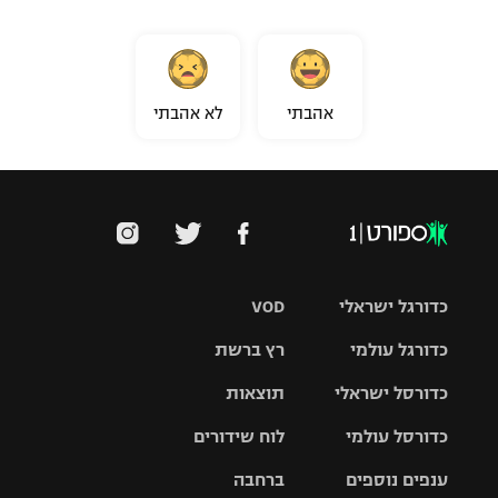
אהבתי
לא אהבתי
כדורגל ישראלי
VOD
כדורגל עולמי
רץ ברשת
ליגת העל
כדורסל ישראלי
תוצאות
ליגת
ליגה לאומית
האלופות
כדורסל עולמי
לוח שידורים
ליגת ווינר
סל
גביע הטוטו
ענפים נוספים
ברחבה
ליגה
NBA