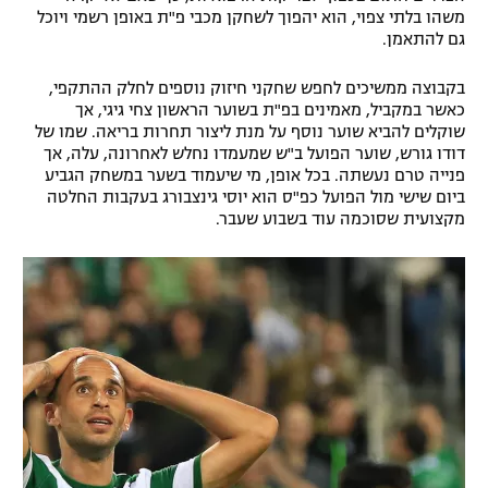
משהו בלתי צפוי, הוא יהפוך לשחקן מכבי פ"ת באופן רשמי ויוכל
רשיון להקרנה פומבית לבית עסק
גם להתאמן.
הצטרפות לחבילת הערוצים
בקבוצה ממשיכים לחפש שחקני חיזוק נוספים לחלק ההתקפי,
כאשר במקביל, מאמינים בפ"ת בשוער הראשון צחי גיגי, אך
לוח דרושים – ג'ובנט
שוקלים להביא שוער נוסף על מנת ליצור תחרות בריאה. שמו של
דודו גורש, שוער הפועל ב"ש שמעמדו נחלש לאחרונה, עלה, אך
פנייה טרם נעשתה. בכל אופן, מי שיעמוד בשער במשחק הגביע
תגיות
ביום שישי מול הפועל כפ"ס הוא יוסי גינצבורג בעקבות החלטה
מקצועית שסוכמה עוד בשבוע שעבר.
המגזין