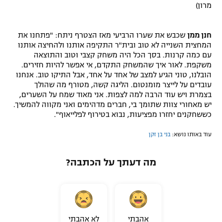
מרון)
חנן ממן
שכבש את שערו הרביעי מאז הצטרף ניתח: "פתחנו את
המחצית השנייה לא טוב ובית"ר התקיפה אותנו ולהחיצה אותנו
עם כמה קרנות. בסך הכל היה משחק קצבי וטוב והתוצאה
משקפת. לאור איך שהמשחק התקדם, אי אפשר להיות חזירים.
הובלנו, טוני הגיע למצב של אחד על אחד, אבל התיקו טוב. אנחנו
עובדים על לייצר מומנטום. הליגה קשה, מטורף מה שהולך
בצמרת ויש עוד הרבה למה לצפות. אני מאוד שמח על השערים,
יש מאחורי צוות שתומך בי, חברים מדהימים ואני מקווה להמשיך.
כששחקנים יחזרו מפציעות, נבוא בטירוף לפלייאוף".
עוד באותו נושא:
בני בן זקן
מה דעתך על הכתבה?
אהבתי
לא אהבתי