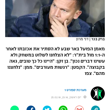
כדורסל נשים
נבחרת ישראל
יורוליג
ליגה ספרדית
טניס
VOD
מכבי תל אביב
מכבי חיפה
יורוקאפ
ליגה איטלקית
כדוריד
הפועל חולון
בית"ר ירושלים
רץ ברשת
ליגה צרפתית
כדורעף
ברק בכר
|
דני מרון
הפועל ירושלים
מכבי תל אביב
ליגה הולנדית
מאמן הפועל באר שבע לא הסתיר את אכזבתו לאחר
שחייה
תוצאות
דני אבדיה
הפועל תל אביב
ה-1:1 מול בית"ר: "לא הצלחנו לשלוט במשחק ולא
ליגה טורקית
עשינו דברים נכון". בן זקן: "היינו כל כך טובים, גאה
ג'ודו
הפועל חיפה
לוח שידורים
בקבוצה". הקפטן: "רגשות מעורבים". ממן: "נלחצנו
ליגה סינית
אגרוף
מהם". צפו
הפועל באר שבע
ליגה ברזילאית
ברחבה
ספורט אולימפי
מכבי נתניה
מערכת ספורט 1
ליגות נוספות
UFC
יום ראשון, 23:16, 25.02.18
"מעל הליגה" – פודקאסט
בני יהודה
היאבקות WWE