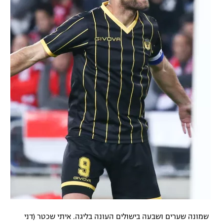
שמונה שערים ושבעה בישולים העונה בליגה. איתי שכטר (דני