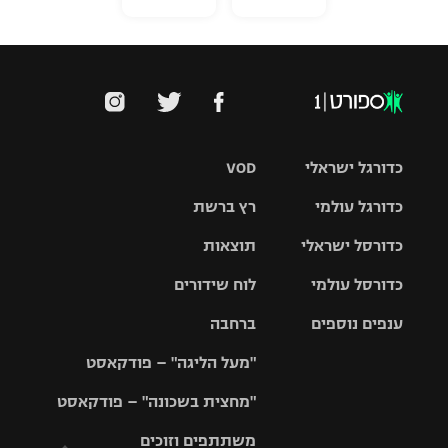
כדורגל ישראלי
VOD
כדורגל עולמי
רץ ברשת
ליגת העל
כדורסל ישראלי
תוצאות
ליגת
ליגה לאומית
האלופות
כדורסל עולמי
לוח שידורים
ליגת ווינר
סל
גביע הטוטו
ענפים נוספים
ברחבה
ליגה
NBA
אירופית
"מעל הליגה" – פודקאסט
ליגה לאומית
ליגיונרים
טניס
יורוליג
ליגה אנגלית
"מחצית בשכונה" – פודקאסט
כדורסל נשים
גביע המדינה
כדוריד
יורוקאפ
ליגה גרמנית
משתתפים וזוכים