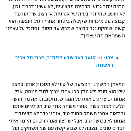
הרבה יותר גרוע. מבחינה מקצועית, לא עשינו דברים נכון.
רשיון להקרנה פומבית לבית עסק
לא חושב שהייתה בעיה של אנרגיות או רצון. שיחקנו נגד
קבוצה עם איכויות שקיבלה ביטחון אחרי הגול. המאבק הוא
הצטרפות לחבילת הערוצים
קשה. שיחקנו נגד קבוצה שתרוץ עד הסוף. נסתכל על עצמנו
לוח דרושים – ג'ובנט
ונשפר את מה שצריך".
תגיות
צפו: 1:1 סוער באר שבע לבית"ר, מכבי תל אביב
המגזין
ראשונה
המאמן המשיך: "הפציעה של טוני לא מסכנת אותו. במצב
שלו הוא סובל ולא נותן 100 אחוז. צריך לתת מנוחה, אבל
אנחנו גם צריכים אותו על המגרש. נחשוב ונראה מה נעשה.
הליגה מאוד קשה. אחרי משחק אחד טוב מכתירים אותנו
ופתאום אחרי משחק פחות טוב, אנחנו כבר לא מועמדים.
אנחנו לא בכושר טוב, אבל יש רצון ואנרגיות. גם היום ראיתי
דברים טובים. מצפה לנו שבוע קשה עם שני משחקים מול