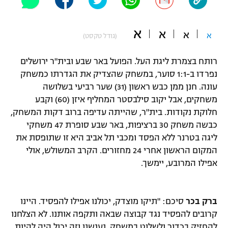
"מחצית בשכונה" – פודקאסט
אופניים
א
א
א
א
(גודל טקסט)
ספורט מוטורי
משתתפים וזוכים בפרסים
רותח בצמרת ליגת העל. הפועל באר שבע ובית"ר ירושלים
כדורמים
נפרדו ב-1:1 סוער, במשחק שהצדיק את הגדרתו כמשחק
תקנון משתתפים וזוכים בפרסים
טניס
עונה. חנן ממן כבש ראשון (31) שער רביעי בשלושה
פוטבול אמריקאי NFL
משחקים, אבל יקוב סילבסטר המחליף איזן (60) וקבע
תקנון עבור פעילות אלקטרה
חלוקת נקודות. בית"ר, שהייתה עדיפה ברוב דקות המשחק,
גיימינג E-Sports
בייסבול MLB
כבשה משחק 30 ברציפות, באר שבע סופרת 47 משחקי
תקנון עבור פעילות ספורט 1 – "מרלן"
ליגה בטרנר ללא הפסד ומכבי תל אביב היא זו שתופסת את
ספורט אתגרי ואקסטרים
המקום הראשון אחרי 24 מחזורים. הקרב המשולש, אולי
תנאי שימוש
אפילו המרובע, יימשך.
אומנויות לחימה
מדיניות פרטיות
גיימינג E-Sports
ברק בכר
סיכם: "תיקו מוצדק, יכולנו אפילו להפסיד. היינו
קרובים להפסיד נגד קבוצה שבאה ותקפה אותנו. לא הצלחנו
תקנון פעילות ספורט 1
להחזיק בכדור ולשלוט במשחק. נענשנו וזה יכול היה להיות