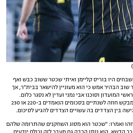
שבחים היו בוריס קליימן ואיתי שכטר ששוב כבש ואף
 שוב הבהיר אמש כי הוא מעוניין להישאר בבית"ר, אך
שי המועדון וסוכנו אבי נמני ועדין לא נסגר כלום.
שכטר עצמו מאוד רוצה להישאר בבית"ר ומבקש חוזה לשנתיים בסכומים הנאמדים ב-220 או 230
גישה בין הצדדים בה עשויים הצדדים להגיע לסיכום.
וזהו ואמרו: "שכטר הוא מסוג השחקנים שהתרומה שלהם
 הדשא. הוא נותן הרבה גם מעבר לזה וכולם יודעים