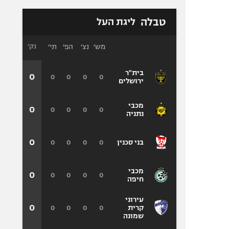
טבלה
ליגת העל
מש׳
נצ׳
הפ׳
תי׳
נק׳
בית"ר
0
0
0
0
0
ירושלים
מכבי
0
0
0
0
0
נתניה
0
0
0
0
0
בני סכנין
מכבי
0
0
0
0
0
חיפה
עירוני
0
0
0
0
0
קרית
שמונה