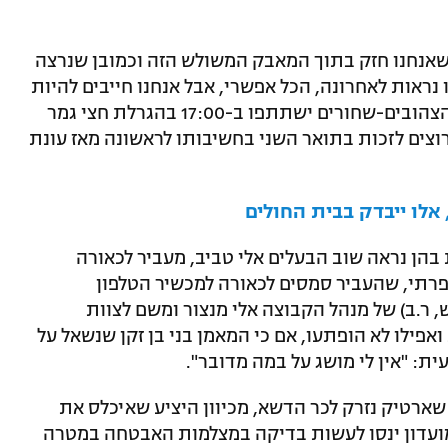
ם שאנחנו חזק בתוך המאבק המשולש הזה וכמובן שנרצה
נראות לאחרונה, הכל אפשרי, אבל אנחנו חייבים להיות
חדים ומרוכזים עד הסוף", אמרו בקבוצה. הצהובים-שחורים ישתתפו ב-17:00 בהגרלת חצי גמר
וצים לזכות בתואר השני בחשיבותו לראשונה מאז עונת
, אלו ייבדק בבית החולים
ספורט1 קלטו תמונות בהן נראה שוב הבעלים אלי טביב, מעביר לכאורה
אפרתי, שהעביר סמסים לכאורה למכשיר הטלפון
 ר.ב) של מנהל הקבוצה אלי מנצור ומשם לצוות
פילו לא הופתעו, אם כי המאמן בני בן זקן שנשאל על
ת: "אין לי מושג על במה מדובר".
שארטיק נזרק לכר הדשא, מכיוון היציע שאיכלס את
ועדון ינסו לעשות בדיקה במצלמות האבטחה במטרה