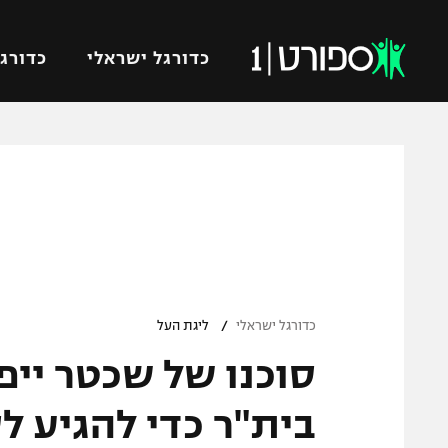
כדורגל ישראלי
כדורגל
VOD
כדורג
רץ ברשת
ליגת ה
ליגה ל
תוצאות
גביע הט
לוח שידורים
ליגיונר
ברחבה
/
גביע ה
כדורגל ישראלי
ליגת העל
נבחרת 
סוכנו של שכטר יי
"מעל הליגה" – פודקאסט
מכבי ח
"מחצית בשכונה" – פודקאסט
בית"ר כדי להגיע ל
בית"ר י