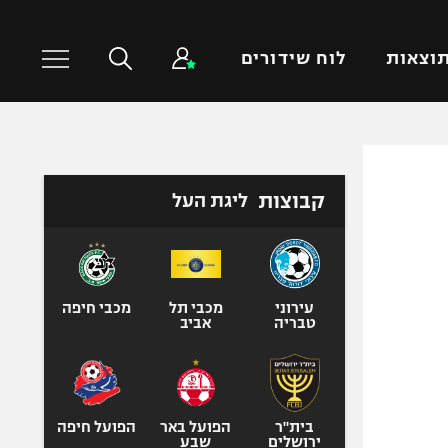
וצאות
לוח שידורים
כדורסל עולמי
ענפים נוספים
קבוצות
ליגת העל
NBA
טניס
יורוליג
כדוריד
יורוקאפ
כדורעף
שחייה
עירוני
מכבי תל
מכבי חיפה
טבריה
אביב
ג'ודו
אגרוף
ספורט אולימפי
UFC
בית"ר
הפועל באר
הפועל חיפה
ירושלים
שבע