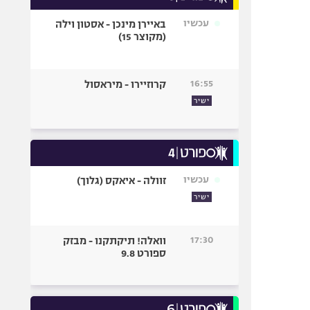
עכשיו
באיירן מינכן - אסטון וילה
(מקוצר 15)
16:55
קרוזיירו - מיראסול
ישיר
עכשיו
זוולה - איאקס (גלוך)
ישיר
17:30
וואלה! תיקתקנו - מבזק
ספורט 9.8