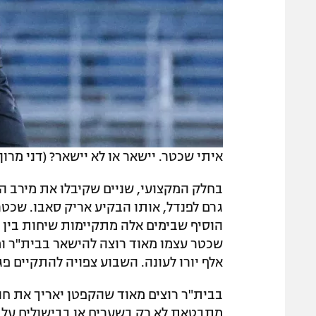
איתי שכטר. יישאר או לא יישאר? (דני מרון)
בחלק המקצועי, שניים שקיבלו את מירב ה
גרם לפנדל, אותו הבקיע אריק סאבו. שכטר
הוסיף שבימים אלה מתקיימות שיחות בין רא
אלף יורו לעונה. השבוע צפויה להתקיים פ
בבית"ר רוצים מאוד שהקפטן יאריך את ח
מתבטאת לא רק בשערים או בבישולים על כר