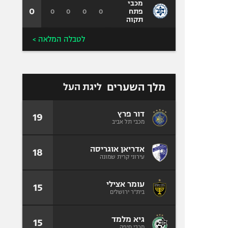
מכבי
0
0
0
0
0
פתח
תקוה
לטבלה המלאה >
מלך השערים
ליגת העל
דור פרץ
19
מכבי תל אביב
אדריאן אוגריסה
18
עירוני קרית שמונה
עומר אצילי
15
בית"ר ירושלים
גיא מלמד
15
מכבי חיפה