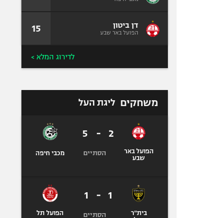
דן ביטון
15
הפועל באר שבע
לדירוג המלא >
משחקים
ליגת העל
5
-
2
הפועל באר
הסתיים
מכבי חיפה
שבע
1
-
1
בית"ר
הפועל תל
הסתיים