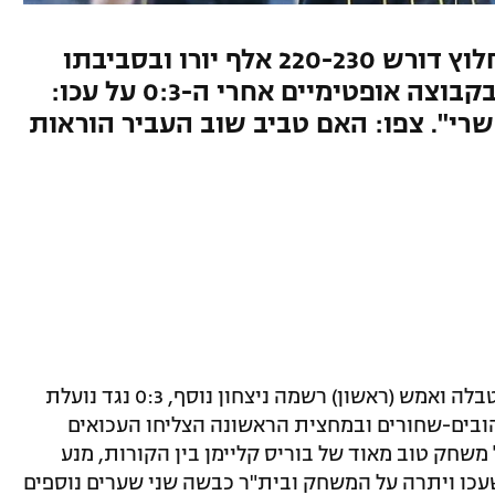
במועדון מעוניינים שיישאר, החלוץ דורש 220-230 אלף יורו ובסביבתו
הבהירו שהוא לא יחכה זמן רב. בקבוצה אופטימיים אחרי ה-0:3 על עכו:
שרי". צפו: האם טביב שוב העביר הוראות
בית"ר ירושלים ממשיכה לדהור בצמרת הטבלה ואמש (ראשון) רשמה ניצחון נוסף, 0:3 נגד נועלת
הובים-שחורים ובמחצית הראשונה הצליחו העכואים
שחק טוב מאוד של בוריס קליימן בין הקורות, מנע
עכו ויתרה על המשחק ובית"ר כבשה שני שערים נוספים