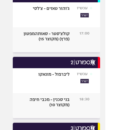
עכשיו
ג'והור טאזים - צ'לסי
ישיר
17:00
קולצ'סטר - סאותהמפטון
(פרץ) (מקוצר 15)
עכשיו
ליברפול - מונאקו
ישיר
18:30
בני סכנין - מכבי חיפה
(מקוצר 10)