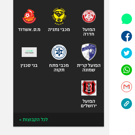
היאבקות WWE
אופניים
ספורט מוטורי
כדורמים
הפועל
מכבי נתניה
מ.ס. אשדוד
חדרה
פוטבול אמריקאי NFL
בייסבול MLB
ספורט אתגרי
ואקסטרים
הפועל קרית
מכבי פתח
בני סכנין
שמונה
תקוה
אומנויות לחימה
גיימינג E-Sports
הפועל
ירושלים
לכל הקבוצות >