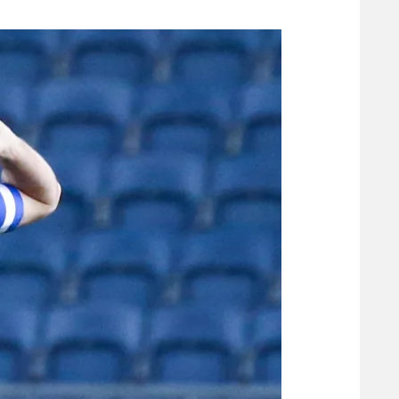
משתתפים וזוכים בפרסים
מכבי ת
הפועל 
תקנון משתתפים וזוכים בפרסים
הפועל 
תקנון עבור פעילות אלקטרה
הפועל 
תקנון עבור פעילות ספורט 1 – "מרלן"
מכבי נ
טניס
בני יהו
גיימינג E-Sports
תנאי שימוש
מדיניות פרטיות
תקנון פעילות ספורט 1
רשיון להקרנה פומבית לבית עסק
הצטרפות לחבילת הערוצים
לוח דרושים – ג'ובנט
תגיות