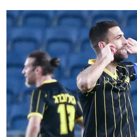
ל אביב
ליגה טורקית
תל אביב
ליגה סינית
חיפה
ליגה ברזילאית
באר שבע
ליגות נוספות
תניה
דה