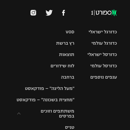
כדורגל ישראלי
VOD
כדורגל עולמי
רץ ברשת
ליגת העל
כדורסל ישראלי
תוצאות
ליגת
ליגה לאומית
האלופות
כדורסל עולמי
לוח שידורים
ליגת ווינר
סל
גביע הטוטו
ענפים נוספים
ברחבה
ליגה
NBA
אירופית
"מעל הליגה" – פודקאסט
ליגה לאומית
ליגיונרים
טניס
יורוליג
ליגה אנגלית
"מחצית בשכונה" – פודקאסט
כדורסל נשים
גביע המדינה
כדוריד
יורוקאפ
ליגה גרמנית
משתתפים וזוכים
בפרסים
מכבי תל
נבחרת
כדורעף
אביב
ישראל
ליגה
טניס
ספרדית