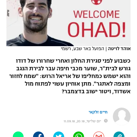
כדורסל נשים
נבחרת ישראל
יורוליג
ליגה ספרדית
טניס
VOD
מכבי תל אביב
מכבי חיפה
יורוקאפ
ליגה איטלקית
כדוריד
הפועל חולון
בית"ר ירושלים
רץ ברשת
ליגה צרפתית
כדורעף
אוהד לויטה
|
הפועל באר שבע, רשמי
הפועל ירושלים
מכבי תל אביב
ליגה הולנדית
כשבוע לפני סגירת החלון ואחרי שחרורו של דודו
שחייה
תוצאות
דני אבדיה
הפועל תל אביב
גורש לבית"ר, שוער מכבי חיפה עבר לבירת הנגב
ליגה טורקית
והוא ישמש כמחליפו של אריאל הרוש: "שמח לחזור
ג'ודו
הפועל חיפה
לוח שידורים
ומצפה לאתגר". מתן אוחיון עשוי לפתוח מול
ליגה סינית
אגרוף
אשדוד, ויטור ישוב בדצמבר?
הפועל באר שבע
ליגה ברזילאית
ברחבה
ספורט אולימפי
מכבי נתניה
חיים זלקאי
ליגות נוספות
UFC
יום שלישי, 20:18, 11.09.18
"מעל הליגה" – פודקאסט
בני יהודה
היאבקות WWE