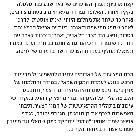
קצת ארכיון: מערך השוערים של באר שבע עבר טלטלה
רשיון להקרנה פומבית לבית עסק
בקיץ האחרון. האלופה נפרדה מגיא חיימוב בטונים צורמים,
ואחר כך שלחה את מחליפו היווני, יאניס אנסטיס, לדרכו
הצטרפות לחבילת הערוצים
לאחר שספג חמישייה בזאגרב. בינתיים אריאל הרוש נחת
בטרנר, נפצע נגד מכבי תל אביב, ואחרי היכרות קצרה עם
לוח דרושים – ג'ובנט
דודו גורש נפרדו דרכיהם. גורש חתם בבית"ר, ועתה כאמור
נמצא לו מחליף בעמדת השוער השני בדמותו של לויטה.
תגיות
המגזין
מכת הפציעות של האדומים עתידה להשפיע על מדיניות
הרכש בנוגע לעמדת המגן השמאלי. במידה והחלמתו של
אורן ביטון מפציעתו תהיה מהירה מן הצפוי, תתבסס
הקבוצה עליו ועל המגן ההונגרי מיחאי קורהוט. במקרה של
עיכובים בתהליך ההתאוששות של המגן הצעיר, תיבחן
האפשרות לצרף את בן תורג'מן, מגן בני יהודה, כגיבוי.
אפשר שמתן אוחיון "הימני" יתופקד כמגן שמאלי נגד מועדון
ספורט אשדוד במחזור הקרוב.