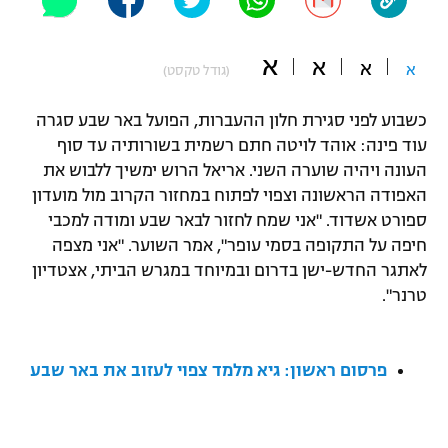
"מחצית בשכונה" – פודקאסט
אופניים
א
א
א
א
(גודל טקסט)
ספורט מוטורי
משתתפים וזוכים בפרסים
כשבוע לפני סגירת חלון ההעברות, הפועל באר שבע סגרה
כדורמים
עוד פינה: אוהד לויטה חתם רשמית בשורותיה עד סוף
תקנון משתתפים וזוכים בפרסים
טניס
העונה ויהיה שוערה השני. אריאל הרוש ימשיך ללבוש את
פוטבול אמריקאי NFL
האפודה הראשונה וצפוי לפתוח במחזור הקרוב מול מועדון
תקנון עבור פעילות אלקטרה
ספורט אשדוד. "אני שמח לחזור לבאר שבע ומודה למכבי
גיימינג E-Sports
בייסבול MLB
חיפה על התקופה בסמי עופר", אמר השוער. "אני מצפה
תקנון עבור פעילות ספורט 1 – "מרלן"
לאתגר החדש-ישן בדרום ובמיוחד במגרש הביתי, אצטדיון
ספורט אתגרי ואקסטרים
טרנר".
תנאי שימוש
אומנויות לחימה
מדיניות פרטיות
פרסום ראשון: גיא מלמד צפוי לעזוב את באר שבע
גיימינג E-Sports
תקנון פעילות ספורט 1