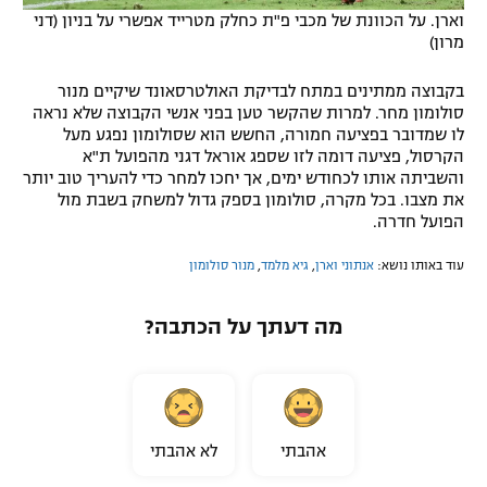
וארן. על הכוונת של מכבי פ"ת כחלק מטרייד אפשרי על בניון (דני
מרון)
בקבוצה ממתינים במתח לבדיקת האולטרסאונד שיקיים מנור
סולומון מחר. למרות שהקשר טען בפני אנשי הקבוצה שלא נראה
לו שמדובר בפציעה חמורה, החשש הוא שסולומון נפגע מעל
הקרסול, פציעה דומה לזו שספג אוראל דגני מהפועל ת"א
והשביתה אותו לכחודש ימים, אך יחכו למחר כדי להעריך טוב יותר
את מצבו. בכל מקרה, סולומון בספק גדול למשחק בשבת מול
הפועל חדרה.
עוד באותו נושא:
אנתוני וארן
,
גיא מלמד
,
מנור סולומון
מה דעתך על הכתבה?
אהבתי
לא אהבתי