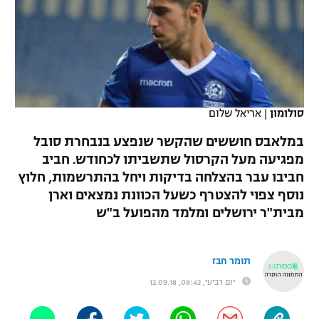
כדורסל נשים
נבחרת ישראל
יורוליג
ליגה ספרדית
טניס
VOD
מכבי תל אביב
מכבי חיפה
יורוקאפ
ליגה איטלקית
כדוריד
הפועל חולון
בית"ר ירושלים
רץ ברשת
ליגה צרפתית
כדורעף
סולומון
|
אריאל שלום
הפועל ירושלים
מכבי תל אביב
ליגה הולנדית
במלאבס חוששים שהקשר שנפצע בנבחרת סובל
שחייה
תוצאות
דני אבדיה
הפועל תל אביב
מפגיעה מעל הקרסול שתשביתו לכחודש. חביב
ליגה טורקית
חביבו עבר בהצלחה בדיקות ויחל בהתרשמות, חלוץ
ג'ודו
הפועל חיפה
לוח שידורים
נוסף צפוי להצטרף כשעל הכוונת נמצאים וארן
ליגה סינית
אגרוף
מבית"ר ירושלים ומלמד מהפועל ב"ש
הפועל באר שבע
ליגה ברזילאית
ברחבה
ספורט אולימפי
מכבי נתניה
תומר חבז
ליגות נוספות
UFC
יום רביעי, 08:42, 12.09.18
"מעל הליגה" – פודקאסט
בני יהודה
היאבקות WWE