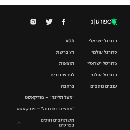
כדורגל ישראלי
VOD
כדורגל עולמי
רץ ברשת
ליגת העל
כדורסל ישראלי
תוצאות
ליגת
ליגה לאומית
האלופות
כדורסל עולמי
לוח שידורים
ליגת ווינר
סל
גביע הטוטו
ענפים נוספים
ברחבה
ליגה
NBA
אירופית
"מעל הליגה" – פודקאסט
ליגה לאומית
ליגיונרים
טניס
יורוליג
ליגה אנגלית
"מחצית בשכונה" – פודקאסט
כדורסל נשים
גביע המדינה
כדוריד
יורוקאפ
ליגה גרמנית
משתתפים וזוכים
בפרסים
מכבי תל
נבחרת
כדורעף