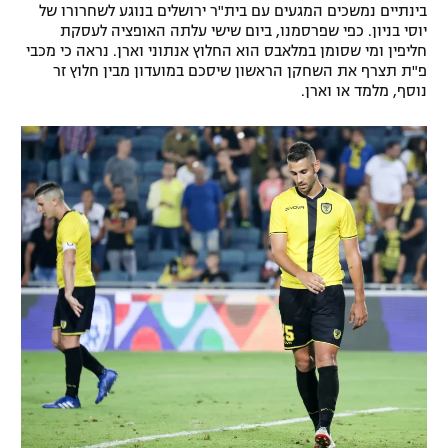
בינתיים נמשכים המגעים עם בית"ר ירושלים בנוגע לשחרורו של
רשיון להקרנה פומבית לבית עסק
יוסי בניון. כפי שפרסמנו, ביום שישי עלתה האופציה לעסקת
חליפין ומי שסומן במלאבס הוא החלוץ אנתוני וארן. נראה כי מכבי
פ"ת תצרף את השחקן הראשון שיסכם במועדון מבין חלוץ זר
הצטרפות לחבילת הערוצים
נוסף, מלמד או וארן.
לוח דרושים – ג'ובנט
תגיות
המגזין