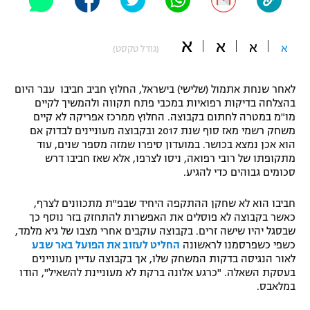
"מחצית בשכונה" – פודקאסט
אופניים
א
א
א
א
(גודל טקסט)
ספורט מוטורי
משתתפים וזוכים בפרסים
לאחר שנחת אתמול (שלישי) בישראל, החלוץ חביב חביבו עבר היום
כדורמים
בהצלחה בדיקות רפואיות במכבי פתח תקווה ולהמשיך לקיים
תקנון משתתפים וזוכים בפרסים
טניס
מו"מ במטרה לחתום בקבוצה. החלוץ ממרכז אפריקה לא קיים
פוטבול אמריקאי NFL
משחק רשמי מאז סוף שנת 2017 ובקבוצה מעוניינים לבדוק אם
תקנון עבור פעילות אלקטרה
הוא אכן נמצא בכושר. במועדון סיפרו שמזה מספר שנים, עוד
גיימינג E-Sports
מתקופתו של רובי רפואה, ניסו לצרפו, אלא שאז חביבו דרש
בייסבול MLB
תקנון עבור פעילות ספורט 1 – "מרלן"
סכומים גבוהים כדי להגיע.
ספורט אתגרי ואקסטרים
חביבו הוא לא שחקן ההתקפה היחיד שבפ"ת מתכוונים לצרף,
תנאי שימוש
כאשר בקבוצה לא פוסלים את האפשרות להתחזק בזר נוסף כך
אומנויות לחימה
שבסגל יהיו שישה זרים. בקבוצה עוקבים אחרי מצבו של גיא מלמד,
כשפי כשפרסמנו לראשונה
החליט לעזוב את הפועל באר שבע
מדיניות פרטיות
לאור הנגיסה בדקות המשחק שלו, אך בקבוצה עדיין מעוניינים
גיימינג E-Sports
בעסקת השאלה. "כרגע אלונה ברקת לא מעוניינת להשאיל", הודו
במלאבס.
תקנון פעילות ספורט 1