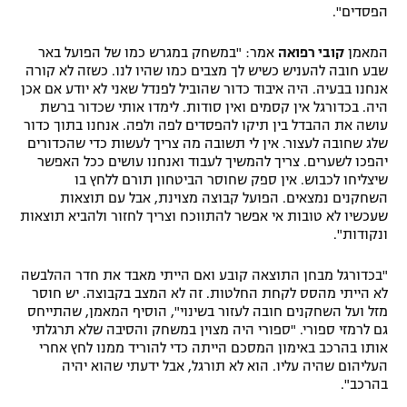
הפסדים".
רשיון להקרנה פומבית לבית עסק
המאמן
קובי רפואה
אמר: "במשחק במגרש כמו של הפועל באר
הצטרפות לחבילת הערוצים
שבע חובה להעניש כשיש לך מצבים כמו שהיו לנו. כשזה לא קורה
אנחנו בבעיה. היה איבוד כדור שהוביל לפנדל שאני לא יודע אם אכן
היה. בכדורגל אין קסמים ואין סודות. לימדו אותי שכדור ברשת
לוח דרושים – ג'ובנט
עושה את ההבדל בין תיקו להפסדים לפה ולפה. אנחנו בתוך כדור
שלג שחובה לעצור. אין לי תשובה מה צריך לעשות כדי שהכדורים
תגיות
יהפכו לשערים. צריך להמשיך לעבוד ואנחנו עושים ככל האפשר
שיצליחו לכבוש. אין ספק שחוסר הביטחון תורם ללחץ בו
המגזין
השחקנים נמצאים. הפועל קבוצה מצוינת, אבל עם תוצאות
שעכשיו לא טובות אי אפשר להתווכח וצריך לחזור ולהביא תוצאות
ונקודות".
"בכדורגל מבחן התוצאה קובע ואם הייתי מאבד את חדר ההלבשה
לא הייתי מהסס לקחת החלטות. זה לא המצב בקבוצה. יש חוסר
מזל ועל השחקנים חובה לעזור בשינוי", הוסיף המאמן, שהתייחס
גם לרמזי ספורי. "ספורי היה מצוין במשחק והסיבה שלא תרגלתי
אותו בהרכב באימון המסכם הייתה כדי להוריד ממנו לחץ אחרי
העליהום שהיה עליו. הוא לא תורגל, אבל ידעתי שהוא יהיה
בהרכב".