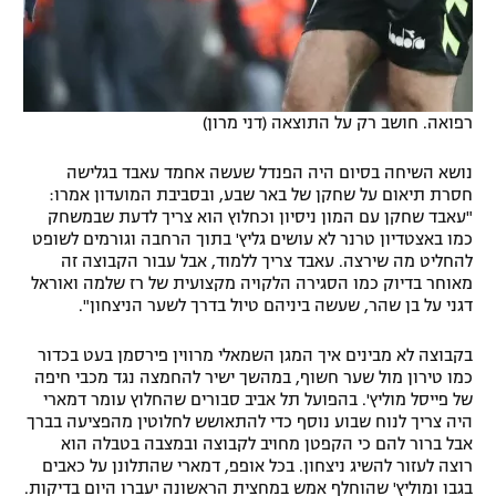
רפואה. חושב רק על התוצאה (דני מרון)
נושא השיחה בסיום היה הפנדל שעשה אחמד עאבד בגלישה
חסרת תיאום על שחקן של באר שבע, ובסביבת המועדון אמרו:
"עאבד שחקן עם המון ניסיון וכחלוץ הוא צריך לדעת שבמשחק
כמו באצטדיון טרנר לא עושים גליץ' בתוך הרחבה וגורמים לשופט
להחליט מה שירצה. עאבד צריך ללמוד, אבל עבור הקבוצה זה
מאוחר בדיוק כמו הסגירה הלקויה מקצועית של רז שלמה ואוראל
דגני על בן שהר, שעשה ביניהם טיול בדרך לשער הניצחון".
בקבוצה לא מבינים איך המגן השמאלי מרווין פירסמן בעט בכדור
כמו טירון מול שער חשוף, במהשך ישיר להחמצה נגד מכבי חיפה
של פייסל מוליץ'. בהפועל תל אביב סבורים שהחלוץ עומר דמארי
היה צריך לנוח שבוע נוסף כדי להתאושש לחלוטין מהפציעה בברך
אבל ברור להם כי הקפטן מחויב לקבוצה ובמצבה בטבלה הוא
רוצה לעזור להשיג ניצחון. בכל אופפ, דמארי שהתלונן על כאבים
בגבו ומוליץ' שהוחלף אמש במחצית הראשונה יעברו היום בדיקות.