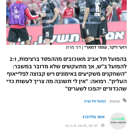
כדורסל נשים
נבחרת ישראל
יורוליג
ליגה ספרדית
טניס
VOD
מכבי תל אביב
מכבי חיפה
יורוקאפ
ליגה איטלקית
כדוריד
הפועל חולון
בית"ר ירושלים
רץ ברשת
ליגה צרפתית
כדורעף
רועי זיקר, עומר דמארי
|
דני מרון
הפועל ירושלים
מכבי תל אביב
ליגה הולנדית
בהפועל תל אביב מאוכזבים מההפסד ברציפות, 2:1
שחייה
תוצאות
דני אבדיה
הפועל תל אביב
להפועל ב"ש, אך מתעקשים שלא מדובר במשבר:
ליגה טורקית
"השחקנים משקיעים באימונים ויש קבוצה לפלייאוף
ג'ודו
הפועל חיפה
לוח שידורים
העליון". רפואה: "אין לי תשובה מה צריך לעשות כדי
ליגה סינית
אגרוף
שהכדורים יהפכו לשערים"
הפועל באר שבע
ליגה ברזילאית
ברחבה
קבוצות:
הפועל תל אביב
ספורט אולימפי
מכבי נתניה
ליגות נוספות
UFC
אשר גולדברג
"מעל הליגה" – פודקאסט
בני יהודה
יום שני, 08:39, 05.11.18
היאבקות WWE