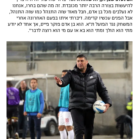
להיעשות בצורה הרבה יותר מכובדת. זה מה שהם בחרו, אנחנו
רשיון להקרנה פומבית לבית עסק
לא נעלבים מכל בן אדם, חבל מאוד שזה התנהל כמו שזה התנהל,
אבל הפנים עכשיו קדימה. דיברתי איתו בפעם האחרונה אחרי
הצטרפות לחבילת הערוצים
המשחק נגד הפועל ת"א. הוא בן אדם פוקר פייס, אך אחד לא יודע
מתי הוא הולך ומתי הוא בא או עם מי הוא רוצה לדבר".
לוח דרושים – ג'ובנט
תגיות
המגזין