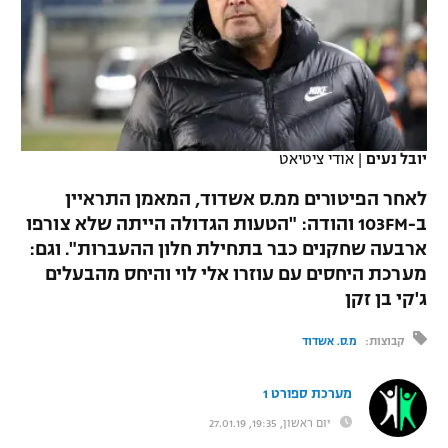
כדורסל נשים
נבחרת ישראל
יורוליג
ליגה ספרדית
טניס
VOD
מכבי תל אביב
מכבי חיפה
יורוקאפ
ליגה איטלקית
כדוריד
הפועל חולון
בית"ר ירושלים
רץ ברשת
ליגה צרפתית
כדורעף
יובל נעים
|
אודי ציטיאט
הפועל ירושלים
מכבי תל אביב
ליגה הולנדית
לאחר הפיטורים ממ.ס אשדוד, המאמן התראיין
שחייה
תוצאות
דני אבדיה
הפועל תל אביב
ב-103FM והודה: "הטעות הגדולה הייתה שלא צורפו
ליגה טורקית
ארבעה שחקנים כבר בתחילת חלון ההעברות". וגם:
ג'ודו
הפועל חיפה
לוח שידורים
מערכת היחסים עם עוזרו אלי לוי והיחס מהבעלים
ליגה סינית
אגרוף
ג'קי בן זקן
הפועל באר שבע
ליגה ברזילאית
ברחבה
קבוצות:
מ.ס. אשדוד
ספורט אולימפי
מכבי נתניה
ליגות נוספות
UFC
מערכת ספורט 1
"מעל הליגה" – פודקאסט
בני יהודה
יום ראשון, 19:35, 27.01.19
היאבקות WWE