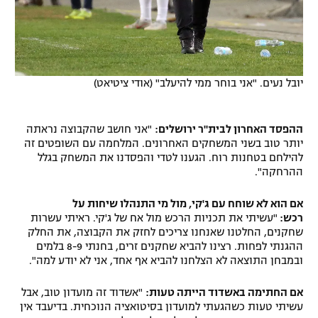
יובל נעים. "אני בוחר ממי להיעלב" (אודי ציטיאט)
ההפסד האחרון לבית"ר ירושלים:
"אני חושב שהקבוצה נראתה
יותר טוב בשני המשחקים האחרונים. המלחמה עם השופטים זה
להילחם בטחנות רוח. הגענו לטדי והפסדנו את המשחק בגלל
ההרחקה".
אם הוא לא שוחח עם ג'קי, מול מי התנהלו שיחות על
רכש:
"עשיתי את תכניות הרכש מול אח של ג'קי. ראיתי עשרות
שחקנים, החלטנו שאנחנו צריכים לחזק את הקבוצה, את החלק
ההגנתי לפחות. רצינו להביא שחקנים זרים, בחנתי 8-9 בלמים
ובמבחן התוצאה לא הצלחנו להביא אף אחד, אני לא יודע למה".
אם החתימה באשדוד הייתה טעות:
"אשדוד זה מועדון טוב, אבל
עשיתי טעות כשהגעתי למועדון בסיטואציה הנוכחית. בדיעבד אין