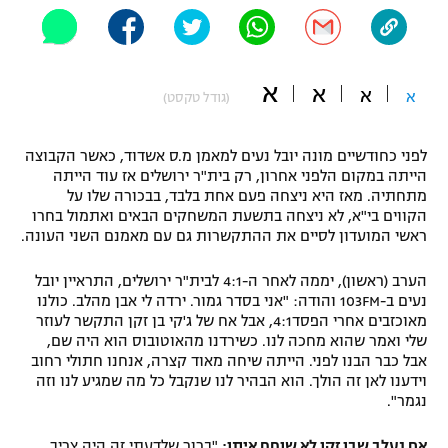
"מחצית בשכונה" – פודקאסט
אופניים
א
ספורט מוטורי
א
משתתפים וזוכים בפרסים
א
א
(גודל טקסט)
כדורמים
תקנון משתתפים וזוכים בפרסים
לפני כחודשיים מונה יובל נעים למאמן מ.ס אשדוד, כאשר הקבוצה
טניס
הייתה במקום הלפני אחרון, רק בית"ר ירושלים אז עוד הייתה
פוטבול אמריקאי NFL
מתחתיה. מאז היא ניצחה פעם אחת בלבד, בבכורה שלו על
תקנון עבור פעילות אלקטרה
הקווים בי"א, לא ניצחה בתשעת המשחקים הבאים ואתמול בחרו
גיימינג E-Sports
בייסבול MLB
ראשי המועדון לסיים את ההתקשרות גם עם מאמנם השני העונה.
תקנון עבור פעילות ספורט 1 – "מרלן"
ספורט אתגרי ואקסטרים
הערב (ראשון), יממה לאחר ה-4:1 לבית"ר ירושלים, התראיין יובל
תנאי שימוש
נעים ב-103FM והודה: "אני בסדר גמור. ירדה לי אבן מהלב. כולנו
מאוכזבים אחרי הפסד4:1, אבל אח של ג'קי בן זקן התקשר לעוזר
אומנויות לחימה
שלי ואמר שהוא מחכה לנו. כשירדנו מהאוטובוס הוא היה שם,
אבל כבר הבנו לפני. הייתה שיחה מאוד קצרה, אנחנו חתולי רחוב
מדיניות פרטיות
גיימינג E-Sports
וידענו לאן זה הולך. הוא הבהיר לנו שנקבל כל מה שמגיע לנו וזה
נגמר".
תקנון פעילות ספורט 1
אם נעלב שבן זקן לא שוחח איתו:
"ברור שלדעתי זה היה צריך