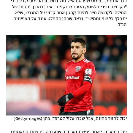
כבר אתמול, בפוסט שפרסם אייל סגל בחשבון הפייסבוק רשם כי
"בקבוצה חייבים לשחק מספר שחקנים 'רעים' במובן 'הטוב' של
רשיון להקרנה פומבית לבית עסק
המילה. לקבוצה חייב להיות קפטן אחד קבוע על המגרש, שלא
יתחלף כל שני וחמישי". נראה שכהן בהחלט עונה על האפיונים
הצטרפות לחבילת הערוצים
הנ"ל.
לוח דרושים – ג'ובנט
תגיות
המגזין
יכול לחזור בחינם, אבל שכרו עלול לטרפד. כהן (Gettyimages(
עוד במועדון, לאחר פגישת העבודה שנערכה בין צוות המאמנים