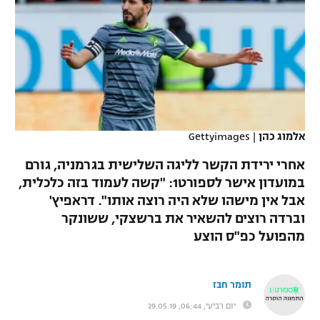
כדורסל נשים
נבחרת ישראל
יורוליג
ליגה ספרדית
טניס
VOD
מכבי תל אביב
מכבי חיפה
יורוקאפ
ליגה איטלקית
כדוריד
הפועל חולון
בית"ר ירושלים
רץ ברשת
ליגה צרפתית
כדורעף
הפועל ירושלים
מכבי תל אביב
ליגה הולנדית
אלמוג כהן
|
Gettyimages
שחייה
תוצאות
דני אבדיה
הפועל תל אביב
אחרי ירידת הקשר לליגה השלישית בגרמניה, גורם
ליגה טורקית
ג'ודו
במועדון אישר לספורט1: "קשה לעמוד בזה כלכלית,
הפועל חיפה
לוח שידורים
אבל אין מישהו שלא היה רוצה אותו". דראפיץ'
ליגה סינית
אגרוף
וברדה רוצים להשאיר את ברשצקי, ששונקר
הפועל באר שבע
מהפועל כפ"ס הוצע
ליגה ברזילאית
ברחבה
ספורט אולימפי
מכבי נתניה
ליגות נוספות
UFC
תומר חבז
"מעל הליגה" – פודקאסט
בני יהודה
יום רביעי, 06:44, 29.05.19
היאבקות WWE