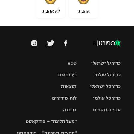
אהבתי
לא אהבתי
כדורגל ישראלי
VOD
כדורגל עולמי
רץ ברשת
ליגת העל
כדורסל ישראלי
תוצאות
ליגת
ליגה לאומית
האלופות
כדורסל עולמי
לוח שידורים
ליגת ווינר
סל
גביע הטוטו
ענפים נוספים
ברחבה
ליגה
NBA
אירופית
"מעל הליגה" – פודקאסט
ליגה לאומית
ליגיונרים
טניס
יורוליג
ליגה אנגלית
"מחצית בשכונה" – פודקאסט