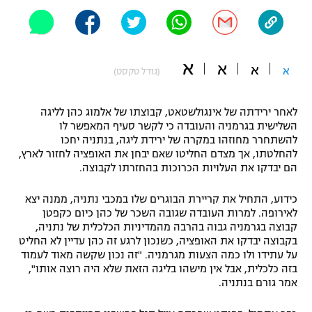
"מחצית בשכונה" – פודקאסט
אופניים
ספורט מוטורי
א
משתתפים וזוכים בפרסים
א
א
א
(גודל טקסט)
כדורמים
תקנון משתתפים וזוכים בפרסים
טניס
לאחר ירידתה של אינגולשטאט, קבוצתו של אלמוג כהן לליגה
השלישית בגרמניה והעובדה כי לקשר סעיף המאפשר לו
פוטבול אמריקאי NFL
תקנון עבור פעילות אלקטרה
להשתחרר מחוזהו במקרה של ירידת ליגה, בנתניה יחכו
להחלטתו, אך מצדם החליטו שאם יבחן את האופציה לחזור לארץ,
גיימינג E-Sports
בייסבול MLB
הם יבדקו את העלויות הכרוכות בהחזרתו לקבוצה.
תקנון עבור פעילות ספורט 1 – "מרלן"
ספורט אתגרי ואקסטרים
כידוע, התחיל את קריירת הבוגרים שלו במכבי נתניה, ממנה יצא
תנאי שימוש
לאירופה. למרות העובדה שגובה השכר של כהן כיום כקפטן
קבוצה בגרמניה גבוה בהרבה מהמדיניות הכלכלית של נתניה,
אומנויות לחימה
בקבוצה יבדקו את האופציה, כשנכון לרגע זה כהן עדיין לא החליט
מדיניות פרטיות
על עתידו ולו כמה הצעות מגרמניה. "זה נכון שקשה מאוד לעמוד
גיימינג E-Sports
בזה כלכלית, אבל אין מישהו בליגה הזאת שלא היה רוצה אותו",
אמר גורם בנתניה.
תקנון פעילות ספורט 1