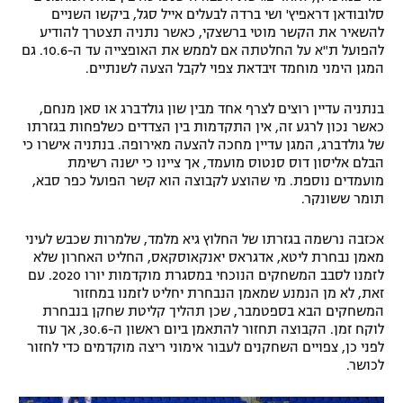
סלובודאן דראפיץ' ושי ברדה לבעלים אייל סגל, ביקשו השניים
להשאיר את הקשר מוטי ברשצקי, כאשר נתניה תצטרך להודיע
להפועל ת"א על החלטתה אם לממש את האופצייה עד ה-10.6. גם
המגן הימני מוחמד זיבדאת צפוי לקבל הצעה לשנתיים.
בנתניה עדיין רוצים לצרף אחד מבין שון גולדברג או סאן מנחם,
כאשר נכון לרגע זה, אין התקדמות בין הצדדים כשלפחות בגזרתו
של גולדברג, המגן עדיין מחכה להצעה מאירופה. בנתניה אישרו כי
הבלם אליסון דוס סנטוס מועמד, אך ציינו כי ישנה רשימת
מועמדים נוספת. מי שהוצע לקבוצה הוא קשר הפועל כפר סבא,
תומר ששונקר.
אכזבה נרשמה בגזרתו של החלוץ גיא מלמד, שלמרות שכבש לעיני
מאמן נבחרת ליטא, אדגראס יאנקאוסקאס, החליט האחרון שלא
לזמנו לסבב המשחקים הנוכחי במסגרת מוקדמות יורו 2020. עם
זאת, לא מן הנמנע שמאמן הנבחרת יחליט לזמנו במחזור
המשחקים הבא בספטמבר, שכן תהליך קליטת שחקן בנבחרת
לוקח זמן. הקבוצה תחזור להתאמן ביום ראשון ה-30.6, אך עוד
לפני כן, צפויים השחקנים לעבור אימוני ריצה מוקדמים כדי לחזור
לכושר.