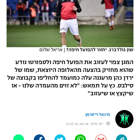
כדורסל נשים
נבחרת ישראל
יורוליג
ליגה ספרדית
טניס
VOD
מכבי תל אביב
מכבי חיפה
יורוקאפ
ליגה איטלקית
כדוריד
הפועל חולון
בית"ר ירושלים
רץ ברשת
ליגה צרפתית
כדורעף
שון גולדברג. יחזור להפועל חיפה?
|
אריאל שלום
הפועל ירושלים
מכבי תל אביב
ליגה הולנדית
המגן צפוי לעזוב את הפועל חיפה ולספורט1 נודע
שחייה
תוצאות
דני אבדיה
הפועל תל אביב
שהוא מחזיק בהצעה מהאלופה היוצאת, שמו של
ליגה טורקית
ירדן כהן מרעננה עלה כמועמד להחליפו בקבוצה של
ג'ודו
הפועל חיפה
לוח שידורים
סילבס. כץ על תמאש: "לא זזים מהעמדה שלנו - או
ליגה סינית
אגרוף
שיקצץ או שיעזוב"
הפועל באר שבע
ליגה ברזילאית
ברחבה
ספורט אולימפי
מכבי נתניה
מיכאל וייסרמן
ליגות נוספות
UFC
יום שישי, 08:28, 31.05.19
"מעל הליגה" – פודקאסט
בני יהודה
היאבקות WWE