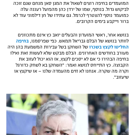
המועמדים בחיפה רוצים לשאול את המגן סאן מנחם שגם זוכה
רשיון להקרנה פומבית לבית עסק
לביקוש גדול. בנוסף, שמו של ירדן כהן מהפועל רעננה עלה
כמועמד נוסף להצטרף לכרמל. גם עתידו של חן דילמוני עוד לא
ברור וייקבע בימים הקרובים.
הצטרפות לחבילת הערוצים
בנושא אחר, ראשי המועדון והבעלים יואב כץ אינם מתכוונים
לוח דרושים – ג'ובנט
לוותר בנושא של הבלם גבריאל תמאש. כפי שפרסמנו,
בחיפה
החליטו לקצץ בשכרו
של השחקן בשל עבירות המשמעת בהן היה
תגיות
מעורב בחודשים האחרונים. הבלם מבקש שלא לעשות זאת ואילו
בחיפה הבהירו כי אם לא יסכים לקצץ, אז הוא יכול לעזוב את
הקבוצה. כץ התייחס לנושא ואמר: "השחקן בא לשחק כדורגל
המגזין
וקרה מה שקרה. אנחנו לא זזים מהעמדה שלנו – או שיקצץ או
שיעזוב".