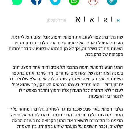
"מחצית בשכונה" – פודקאסט
אופניים
א
א
א
א
(גודל טקסט)
ספורט מוטורי
משתתפים וזוכים בפרסים
שון גולדברג צפוי לעזוב את הפועל חיפה, אבל האם הוא לקראת
כדורמים
מעבר להפועל באר שבע? לספורט1 נודע שגולדברג בוחן מספר
תקנון משתתפים וזוכים בפרסים
טניס
הצעות מחו"ל בשלב זה, אך לא מן הנמנע שבסופו של דבר יחתום
פוטבול אמריקאי NFL
בקבוצה של ברק בכר.
תקנון עבור פעילות אלקטרה
גיימינג E-Sports
בייסבול MLB
המגן הגיע להפועל חיפה ממכבי תל אביב והיה אחד המצטיינים
תקנון עבור פעילות ספורט 1 – "מרלן"
בעונה האחרונה של האדומים שחורים, מה שזיכה אותו במספר
הצעות מבעלי הקבוצה יואב כץ שניסה להשאירו, אלא שלגולדברג
ספורט אתגרי ואקסטרים
יתרון גדול – הוא מחזיק בעצמו בכרטיס השחקן, כך שהוא יכול
תנאי שימוש
לעבור ללא תמורה לכל מועדון אליו יחפוץ והדבר מאפשר לו
אומנויות לחימה
לתמרן בין ההצעות.
מדיניות פרטיות
גיימינג E-Sports
מלבד הפועל באר שבע שכבר פנתה לשחקן, גולדברג מחוזר על ידי
מספר קבוצות בליגה וביניהן מכבי נתניה. בהנהלת הפועל חיפה
מבינים כי הסיכויים להשאיר את המגן בקבוצה גם בעונה הבאה
תקנון פעילות ספורט 1
קלושים, וכבר חושבים על מועמד שיגיע במקומו. בין השמות