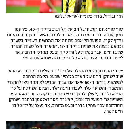
חזר ובגדול. פרדי פלומיין (אריאל שלום)
סוף סוף איום ראשון של הפועל תל אביב בדקה ה-40. פירסמן
חטף את הכדור ובעט מ-30 מטרים למרכז השער. ניצן היה במקום
והדף לקרן. הפועל תל אביב פתחה את המחצית השנייה בסערה
וכמעט כבשה את שוויון בדקה ה-47, קמארה ניצל טעות חמורה
של בן חיים, עבר בקלות על ורדסקה ובעט ממרכז הרחבה, אך
לצערו הכדור נעצר דווקא על ידי קיירמה שמנע את ה-1:1.
צירוף מסירות פשוט מושלם של בית"ר ירושלים בדקה ה-49 הגיע
שוב לשחקן החם של הערב פלומיין שבעט מקצה הרחבה
למשקוף. בדקה ה-60 איאד אבו עביד הפריע לאיתמר ניצן להתחיל
התקפה, והשוער שלח לעברו נגיעה קלה. הבלם השתטח על כר
הדשא ולייבוביץ' שלף לניצן כרטיס צהוב. בדקה ה-90 כמעט הגיע
השוויון של הפועל תל אביב, קמארה מסר לאלטמן ברחבה ושחקן
ההתקפה עבר שחקן בדרך ובעט מקרוב, אך נעצר על ידי טל בן
חיים לקרן.