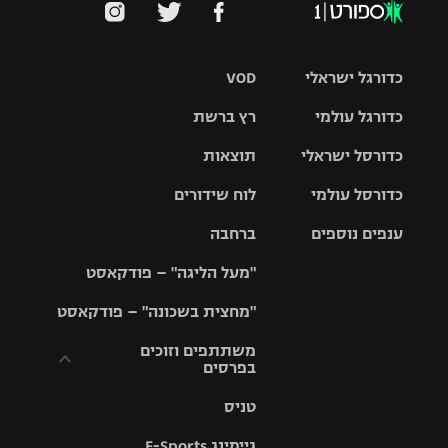
כדורגל ישראלי
VOD
כדורגל עולמי
רץ ברשת
ליגת העל
כדורסל ישראלי
תוצאות
ליגת
ליגה לאומית
האלופות
כדורסל עולמי
לוח שידורים
ליגת ווינר
סל
גביע הטוטו
ענפים נוספים
ברחבה
ליגה
NBA
אירופית
"מעל הליגה" – פודקאסט
ליגה לאומית
ליגיונרים
טניס
יורוליג
ליגה אנגלית
"מחצית בשכונה" – פודקאסט
כדורסל נשים
גביע המדינה
כדוריד
יורוקאפ
ליגה גרמנית
משתתפים וזוכים
בפרסים
מכבי תל
נבחרת
כדורעף
אביב
ישראל
ליגה
טניס
ספרדית
תקנון משתתפים
שחייה
הפועל חולון
מכבי חיפה
וזוכים בפרסים
גיימינג E-Sports