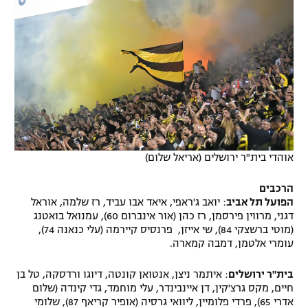
אוהדי בית"ר ירושלים (אריאל שלום)
הרכבים
הפועל תל אביב
: יואב ג'ראפי, איאד אבו עביד, רז שלמה, אוראל
דגני, מרווין פירסמן, רז כהן (אור אינברום 60), עמנואל בואטנג
(מוטי ברשצקי 84), שי אייזן, פרנסיס קיירמה (עלי כנאנה 74),
עומרי אלטמן, דמבה קמארה.
בית"ר ירושלים
: איתמר ניצן, אנטואן קונטה, דיוגו ורדסקה, טל בן
חיים, מקס גרצ'קין, דן איינבינדר, עלי מוחמד, גדי קינדה (שלום
אדרי 65), פרדי פלומיין, ליוואי גרסיה (אופיר קריאף 87), שלומי