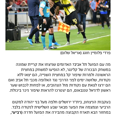
רשיון להקרנה פומבית לבית עסק
הצטרפות לחבילת הערוצים
לוח דרושים – ג'ובנט
תגיות
פרדי פלומיין חוגג (אריאל שלום)
המגזין
מה עם הפועל תל אביב? האדומים שניצחו את קריית שמונה
במשחק הבכורה של קלינגר, לא הופיעו למשחק במחצית
הראשונה ולמרות שיפור קל במחצית השנייה, הם יצאו ללא
נקודות, שלושה ימים לפני הדרבי נגד האלופה מכבי תל אביב ואם
הם ירצו לצאת עם נקודות מול הצהובים, או לפחות לכבוש שער
ראשון לדניאל טננבאום, הם יצטרכו להראות שיפור ניכר ביכולת.
בעקבות הניצחון, בית"ר ירושלים חלפה מעל בני יהודה למקום
הרביעי וצמצמה את הפער מבאר שבע השלישית לנקודה בלבד.
במחזור הבא תארח הקבוצה מהבירה את הפועל חדרה
(רביעי,