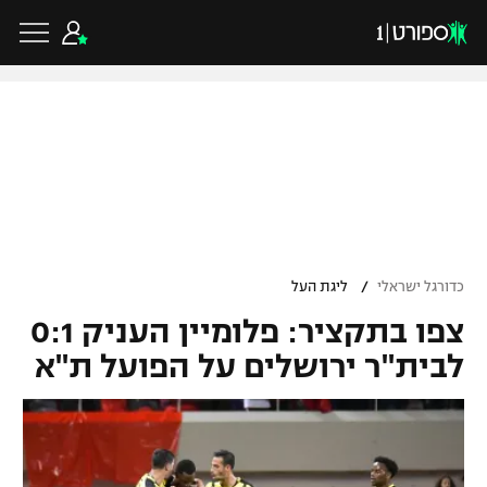
כדורגל ישראלי
ליגת העל
כדורגל עולמי
/
כדורגל ישראלי
ליגת העל
ליגה לאומית
צפו בתקציר: פלומיין העניק 0:1
ליגת האלופות
כדורסל ישראלי
גביע הטוטו
לבית"ר ירושלים על הפועל ת"א
ליגה אירופית
ליגת ווינר סל
ליגיונרים
כדורסל עולמי
ליגה אנגלית
ליגה לאומית
גביע המדינה
NBA
ליגה גרמנית
ענפים נוספים