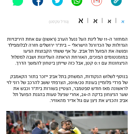
"מחצית בשכונה" – פודקאסט
אופניים
א
א
א
א
(גודל טקסט)
ספורט מוטורי
משתתפים וזוכים בפרסים
המחזור ה-11 של ליגת העל ננעל הערב (ראשון) עם אחת היריבויות
כדורמים
הגדולות של הכדורגל הישראלי – בית"ר ירושלים חזרה לבלומפילד
תקנון משתתפים וזוכים בפרסים
טניס
ופגשה את הפועל תל אביב. על אף ששתי הקבוצות הגיעו
פוטבול אמריקאי NFL
במומנטומים הפוכים, האורחת הראתה העליונות ושבה למסלול
תקנון עבור פעילות אלקטרה
הניצחונות עם 0:1 קטן, אבל כזה שייתן ביטחון להמשך הדרך.
גיימינג E-Sports
בייסבול MLB
תקנון עבור פעילות ספורט 1 – "מרלן"
בנוסף לשלוש הנקודות, המשחק בתל אביב ייזכר בתור הקאמבק
של פרדי פלומיין בעונת 2019/20, הצרפתי ששב להרכב של רוני לוי
ספורט אתגרי ואקסטרים
לראשונה מאז חודש ספטמבר, הצטיין בשורות בית"ר וכבש את
תנאי שימוש
שער הניצחון בדקה ה-24, אחרי שניצל טעות בהגנת הפועל תל
אומנויות לחימה
אביב והכניע את ניצן עם גול אדיר מהאוויר.
מדיניות פרטיות
גיימינג E-Sports
תקנון פעילות ספורט 1