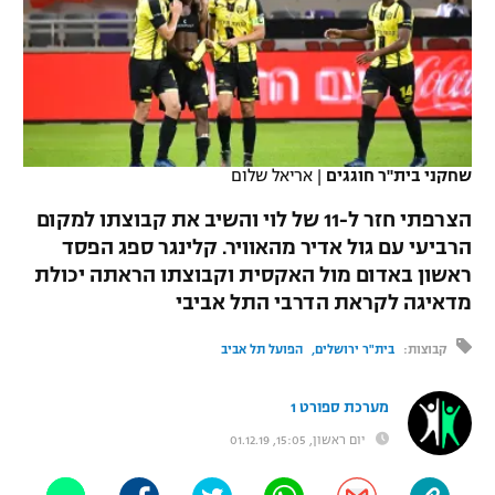
כדורסל נשים
נבחרת ישראל
יורוליג
ליגה ספרדית
טניס
VOD
מכבי תל אביב
מכבי חיפה
יורוקאפ
ליגה איטלקית
כדוריד
הפועל חולון
בית"ר ירושלים
רץ ברשת
ליגה צרפתית
כדורעף
שחקני בית"ר חוגגים
|
אריאל שלום
הפועל ירושלים
מכבי תל אביב
ליגה הולנדית
הצרפתי חזר ל-11 של לוי והשיב את קבוצתו למקום
שחייה
תוצאות
דני אבדיה
הפועל תל אביב
הרביעי עם גול אדיר מהאוויר. קלינגר ספג הפסד
ליגה טורקית
ראשון באדום מול האקסית וקבוצתו הראתה יכולת
ג'ודו
הפועל חיפה
לוח שידורים
מדאיגה לקראת הדרבי התל אביבי
ליגה סינית
אגרוף
הפועל באר שבע
קבוצות:
בית"ר ירושלים
הפועל תל אביב
ליגה ברזילאית
ברחבה
ספורט אולימפי
מכבי נתניה
מערכת ספורט 1
ליגות נוספות
UFC
יום ראשון, 15:05, 01.12.19
"מעל הליגה" – פודקאסט
בני יהודה
היאבקות WWE