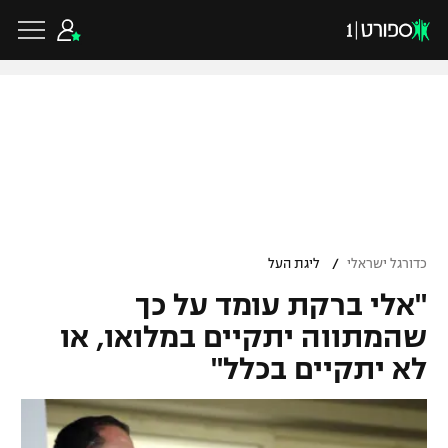
כדורגל ישראלי
ליגת העל
כדורגל עולמי
/
כדורגל ישראלי
ליגת העל
ליגה לאומית
"אלי ברקת עומד על כך
ליגת האלופות
כדורסל ישראלי
גביע הטוטו
שהמתווה יתקיים במלואו, או
ליגה אירופית
לא יתקיים בכלל"
ליגת ווינר סל
ליגיונרים
כדורסל עולמי
ליגה אנגלית
ליגה לאומית
גביע המדינה
NBA
ליגה גרמנית
ענפים נוספים