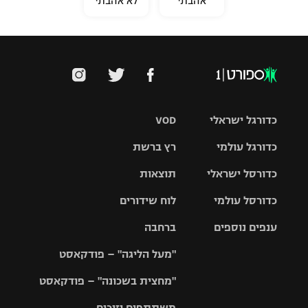
אהבתי
לא אהבתי
כדורגל ישראלי
VOD
כדורגל עולמי
רץ ברשת
ליגת העל
כדורסל ישראלי
תוצאות
ליגת
ליגה לאומית
האלופות
כדורסל עולמי
לוח שידורים
ליגת ווינר
סל
גביע הטוטו
ענפים נוספים
ברחבה
ליגה
NBA
אירופית
"מעל הליגה" – פודקאסט
ליגה לאומית
ליגיונרים
טניס
יורוליג
ליגה אנגלית
"מחצית בשכונה" – פודקאסט
כדורסל נשים
גביע המדינה
כדוריד
יורוקאפ
ליגה גרמנית
משתתפים וזוכים