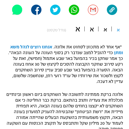
"מחצית בשכונה" – פודקאסט
אופניים
ספורט מוטורי
משתתפים וזוכים בפרסים
א
א
א
א
(גודל טקסט)
כדורמים
תקנון משתתפים וזוכים בפרסים
טניס
"אף אחד לא מתכוון לסחוט את אלונה.
אנחנו רוצים לנהל משא
ומתן
כדי להוביל למצב שנדבר רק בסוף העונה על העונה הבאה".
פוטבול אמריקאי NFL
תקנון עבור פעילות אלקטרה
כך אמר שחקן בכיר בהפועל באר שבע אתמול (חמישי), זאת על
רקע סירוב שחקני הקבוצה להסכים לקיצוץ של 30 אחוז בעונה
גיימינג E-Sports
בייסבול MLB
הבאה. הסערה בהפועל באר שבע סביב עניין סירוב השחקנים
תקנון עבור פעילות ספורט 1 – "מרלן"
לקצץ ולשכור את שירותיו של עו"ד רועי רוזן, שנחשפה שלשום,
ספורט אתגרי ואקסטרים
עדיין לא דעכה.
תנאי שימוש
אלונה ברקת ממתינה לתשובה של השחקנים ביום ראשון ובינתיים
אומנויות לחימה
מכלכלת את צעדיה ותגיב בהתאם. ברקת כבר החליטה כי אם
מדיניות פרטיות
השחקנים לא יקצצו בחוזים שלהם בעונה הבאה, היא תפחית
גיימינג E-Sports
מיידית את "רשת הביטחון" שהבטיחה להעניק למועדון בעונה
הבאה, תקצץ משמעותית בהשקעת הבעלים שהייתה אמורה
תקנון פעילות ספורט 1
לעמוד על 20 מיליון שקל ותתבסס על תקציב הכנסות עם השקעה