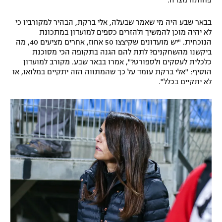
פחותה מצדה.
רשיון להקרנה פומבית לבית עסק
בבאר שבע היה מי שאמר שבעלה, אלי ברקת, הבהיר למקורביו כי
לא יהיה מוכן להמשיך ולהזרים כספים למועדון במתכונת
הצטרפות לחבילת הערוצים
הנוכחית. "יש מועדונים שקיצצו 50 אחוז, אחרים מציעים 40, מה
ביקשנו מהשחקנים? לתת להם הגנה בתקופה הכי מסוכנת
לוח דרושים – ג'ובנט
כלכלית לעסקים ולספורט?", אמרו בבאר שבע. מקורב למועדון
הוסיף: "אלי ברקת עומד על כך שהמתווה הזה יתקיים במלואו, או
לא יתקיים בכלל".
תגיות
המגזין