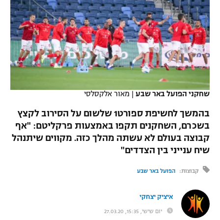
כדורסל נשים
נבחרת ישראל
יורוליג
ליגה ספרדית
טניס
VOD
מכבי תל אביב
מכבי חיפה
יורוקאפ
ליגה איטלקית
כדוריד
הפועל חולון
בית"ר ירושלים
רץ ברשת
ליגה צרפתית
כדורעף
הפועל ירושלים
מכבי תל אביב
ליגה הולנדית
שחקני הפועל באר שבע
|
מאור אלקסלסי
שחייה
תוצאות
דני אבדיה
הפועל תל אביב
בהמשך לחשיפת ספורט1 שלשום על הסירוב לקצץ
ליגה טורקית
ג'ודו
בשכרם, השחקנים תקפו באמצעות פרקליטם: "אף
הפועל חיפה
לוח שידורים
קבוצה בעולם לא עשתה מהלך כזה. מקווים שיתנהל
ליגה סינית
אגרוף
שיח ענייני בין הצדדים"
הפועל באר שבע
ליגה ברזילאית
ברחבה
ספורט אולימפי
קבוצות:
הפועל באר שבע
מכבי נתניה
ליגות נוספות
UFC
איציק יצחקי
"מעל הליגה" – פודקאסט
בני יהודה
יום שישי, 15:35, 27.03.20
היאבקות WWE