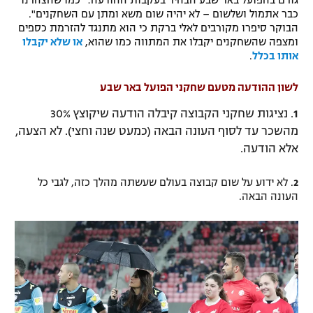
גורם בהפועל באר שבע הבהיר בעקבות ההודעה: "כמו שהצהרנו
כבר אתמול ושלשום – לא יהיה שום משא ומתן עם השחקנים".
רשיון להקרנה פומבית לבית עסק
הבוקר סיפרו מקורבים לאלי ברקת כי הוא מתנגד להזרמת כספים
ומצפה שהשחקנים יקבלו את המתווה כמו שהוא,
או שלא יקבלו
הצטרפות לחבילת הערוצים
אותו בכלל
.
לוח דרושים – ג'ובנט
לשון ההודעה מטעם שחקני הפועל באר שבע
1
. נציגות שחקני הקבוצה קיבלה הודעה שיקוצץ 30%
תגיות
מהשכר עד לסוף העונה הבאה (כמעט שנה וחצי). לא הצעה,
אלא הודעה.
המגזין
2
. לא ידוע על שום קבוצה בעולם שעשתה מהלך כזה, לגבי כל
העונה הבאה.