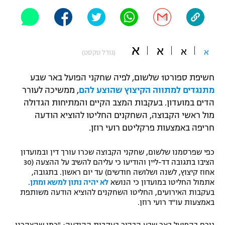
"מחצית בשכונה" – פודקאסט
אופניים
ספורט מוטורי
משתתפים וזוכים בפרסים
א
א
א
א
(גודל טקסט)
כדורמים
תקנון משתתפים וזוכים בפרסים
חשיפת ספורט1 שלשום, לפיה שחקני הפועל באר שבע
טניס
מתנגדים למתווה הקיצוץ שהוצע להם
, ממשיכה לעורר
פוטבול אמריקאי NFL
תקנון עבור פעילות אלקטרה
הדים במועדון. בעקבות המצב הקיים והמתיחות הגדולה
גיימינג E-Sports
מול ראשי הקבוצה, השחקנים החליטו להוציא הודעה
בייסבול MLB
תקנון עבור פעילות ספורט 1 – "מרלן"
חריפה באמצעות פרקליטם רועי רוזן.
ספורט אתגרי ואקסטרים
תנאי שימוש
כפי שפרסמנו שלשום, שחקני הקבוצה שכרו עורך דין ובמועדון
הציבו בתגובה דד-ליין והודיעו כי עליהם להשיב על ההצעה (30
אומנויות לחימה
אחוז קיצוץ, לשנה ושלושה חודשים) עד יום ראשון. בתגובה,
אתמול החליטו במועדון כי הנושא
לא יהיה נתון למשא ומתן
.
מדיניות פרטיות
גיימינג E-Sports
בעקבות האירועים, החליטו השחקנים להוציא הודעה משותפת
באמצעות עו"ד רועי רוזן.
תקנון פעילות ספורט 1