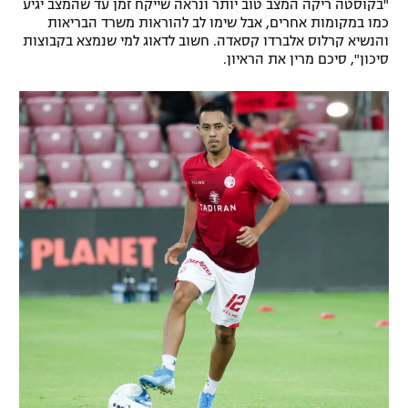
"בקוסטה ריקה המצב טוב יותר ונראה שייקח זמן עד שהמצב יגיע
רשיון להקרנה פומבית לבית עסק
כמו במקומות אחרים, אבל שימו לב להוראות משרד הבריאות
והנשיא קרלוס אלברדו קסאדה. חשוב לדאוג למי שנמצא בקבוצות
סיכון", סיכם מרין את הראיון.
הצטרפות לחבילת הערוצים
לוח דרושים – ג'ובנט
תגיות
המגזין