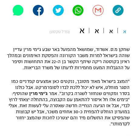
"מחצית בשכונה" – פודקאסט
אופניים
ספורט מוטורי
משתתפים וזוכים בפרסים
א
א
א
א
(גודל טקסט)
כדורמים
תקנון משתתפים וזוכים בפרסים
טניס
שחקן מ.ס. אשדוד, שמושאל מהפועל באר שבע ג'ימי מרין עדיין
שוהה בישראל למרות משבר הקורונה והפסקת האימונים ובמהלך
פוטבול אמריקאי NFL
תקנון עבור פעילות אלקטרה
ראיון בקוסטה ריקה שיתף הקשר בן ה-22 את התחושות וסיפר
על ההגבלות המעט מחמירות לדעתו של משרד הבריאות.
גיימינג E-Sports
בייסבול MLB
תקנון עבור פעילות ספורט 1 – "מרלן"
"המצב בישראל מאוד מסובך, ננקטים כאן אמצעים קפדניים כמו
ספורט אתגרי ואקסטרים
הסגר מוחלט, איש לא יכול ללכת לבדו לסופרמרקט. אבל כולנו
תנאי שימוש
בסדר ומקווים שנחזור לשגרה בקרוב". אמר
ג'ימי מרין
שהוסיף:
"בימים אלו חל איסור להתאמן עם הקבוצה, בהתחלה יצאתי לרוץ
אומנויות לחימה
לבדי, אבל אז הגיעה הנחייה חדשה שאסרה עלי לעשות זאת. אצלי
מדיניות פרטיות
במועדון הוחלט להפחית כ-30 אחוזים משכר, אבל יש קבוצות
גיימינג E-Sports
שהפסיקו את התשלום מיד והם יצטרכו לחכות שהמצב יחזור
לקדמותו".
תקנון פעילות ספורט 1