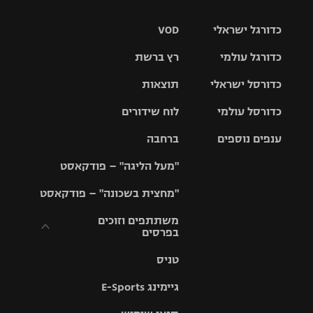
כדורגל ישראלי
VOD
כדורגל עולמי
רץ ברשת
ליגת העל
כדורסל ישראלי
תוצאות
ליגת
ליגה לאומית
האלופות
כדורסל עולמי
לוח שידורים
ליגת ווינר
סל
גביע הטוטו
ענפים נוספים
ברחבה
ליגה
NBA
אירופית
"מעל הליגה" – פודקאסט
ליגה לאומית
ליגיונרים
טניס
יורוליג
ליגה אנגלית
"מחצית בשכונה" – פודקאסט
כדורסל נשים
גביע המדינה
כדוריד
יורוקאפ
ליגה גרמנית
משתתפים וזוכים
בפרסים
מכבי תל
נבחרת
כדורעף
אביב
ישראל
ליגה
טניס
ספרדית
תקנון משתתפים
שחייה
הפועל חולון
מכבי חיפה
וזוכים בפרסים
גיימינג E-Sports
ליגה
איטלקית
ג'ודו