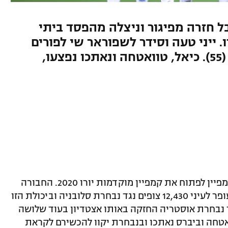
 חזרה מפיגור וניצלה מהפסד ביתי
 ייני טעה וסידר לשפוראר שי לפורים
(48), אך תיקן עם בישול לזהבי (55). כיאל, טוואטחה ונאתכו נפצעו,
לא כך קיוותה נבחרת ישראל לפתוח את קמפיין לפתוח את קמפיין מוקדמות יורו 2020. החבורה
של אנדי הרצוג סיימה ב-1:1 מאכזב בסמי עופר לעיני 12,430 צופים נגד נבחרת סלובניה וביכולת הזו
ד נבחרת אוסטריה החזקה באותו אצטדיון בעוד שלושה
וואטחה וביברס נאתכו ובנבחרת יקוו להכשירם לקראת