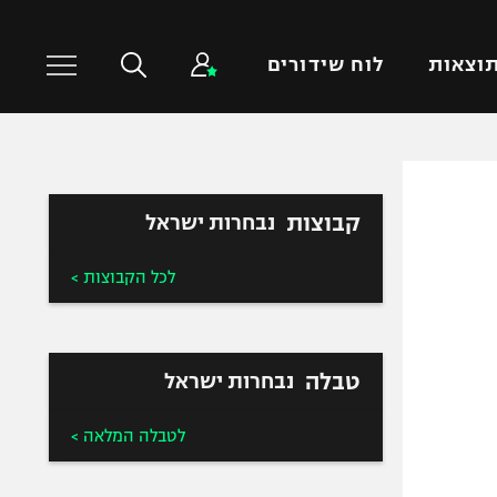
וצאות
לוח שידורים
כדורסל עולמי
ענפים נוספים
קבוצות
נבחרות ישראל
NBA
טניס
יורוליג
כדוריד
לכל הקבוצות >
יורוקאפ
כדורעף
שחייה
ג'ודו
טבלה
נבחרות ישראל
אגרוף
ספורט אולימפי
לטבלה המלאה >
UFC