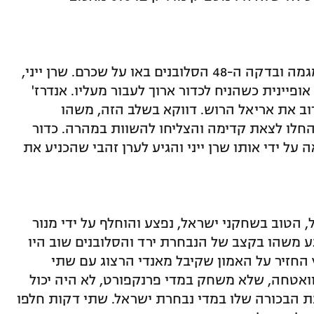
המחצית השנייה החלה בדיוק באותה מגמה ובדקה ה-48 הסלובנים באו על שכרם. שרן ייני,
פיינית כשהניח לכדור ארוך לעבור מעליו. אנדרז'
ב את אריאל הרוש. דווקא בשלב הזה, משהו
החלו לצאת קדימה והצליחו להשוות במהרה. כדור
על ידי אותו שרן ייני והגיע לערן זהבי שהכניע את
 הטוב בשחקני ישראל, נפצע והוחלף על ידי מנור
ע משהו בקצב של הנבחרת ירד והסלובנים שוב היו
 החזיר על האמון שקיבל מאנדי הרצוג עם שתי
דקה ה-77 גם טאלב טוואטחה, שלא משחק במדי פרנקפורט, לא היה יכול
עת הבכורה שלו במדי נבחרת ישראל. שתי דקות חלפו