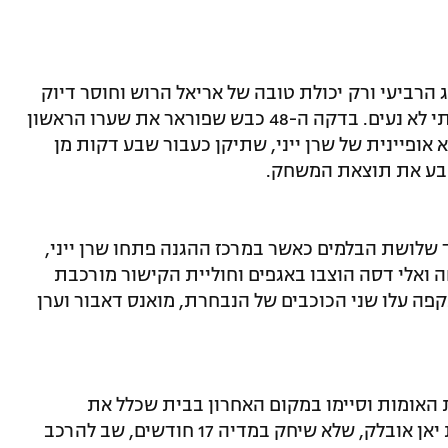
הרביעי ורק יכולת טובה של אריאל הרוש וחוסר דיוק
של הסלובנים מנעו מאנדי הרצוג הפסד ביתי לא נעים. בדקה ה-48 כבש שפוראר את שערו הראשון
אופיינית של שרן ייני, שתיקן כעבור שבע דקות מן
שקבע את תוצאת המשחק.
שלושת הבלמים כאשר במרכז ההגנה פתחו שרן ייני,
ה ואלי דסה הוצבו באגפים וחוליית הקישור מורכבת
קפה עלו שני הכוכבים של הנבחרת, מואנס דאבור וערן
גת האומות וסיימו במקום האחרון בבית שכלל את
קפריסין, נורבגיה ובולגריה. כוכב הנבחרת יאן אובלק, שלא שיחק במדיה 17 חודשים, שב להרכב