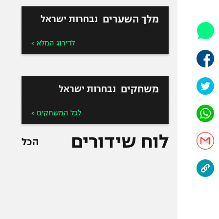
היאבקות WWE
אופניים
מלך השערים
נבחרות ישראל
ספורט מוטורי
לדירוג המלא >
כדורמים
פוטבול אמריקאי NFL
בייסבול MLB
משחקים
נבחרות ישראל
ספורט אתגרי
ואקסטרים
לכל המשחקים >
אומנויות לחימה
גיימינג E-Sports
לוח שידורים
הכל