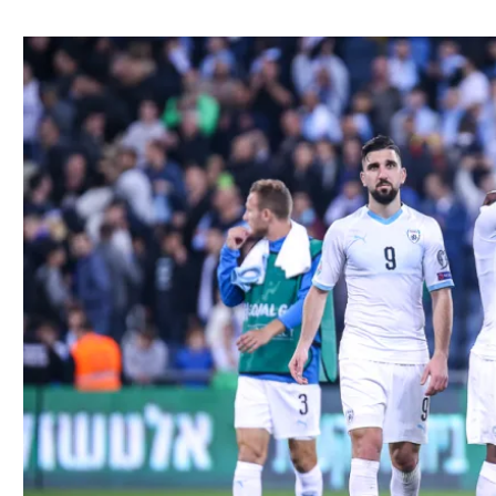
ל אביב
ליגה טורקית
תל אביב
ליגה סינית
חיפה
ליגה ברזילאית
באר שבע
ליגות נוספות
תניה
דה