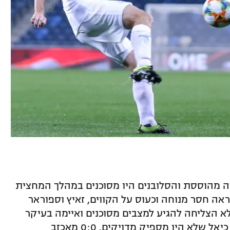
מהוססת והסלובנים היו מסוכנים במהלך המחצית
ראה חסר מנוחה וכעוס על הקווים, זאיץ וספוראר
א הצליחה להגיע למצבים מסוכנים ואיימה בעיקר
בבעיטת מרחוק של ביברס נאתכו ובירם כיאל שלא היו מספיק מדויקים. 0:0 מאכזב