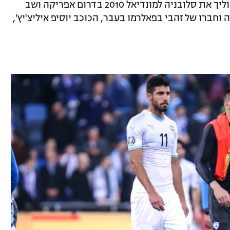
הפותח של המאמן החדש, מתיאז' קק, שהוליך את סלובניה למונדיאל 2010 בדרום אפריקה ושב
וחברו של זהבי בפאלרמו בעבר, הכוכב יוסיפ איליצ'יץ',