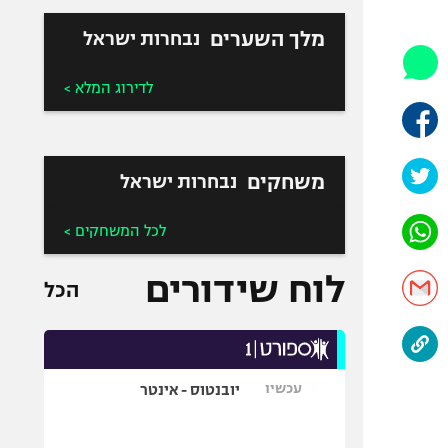
היאבקות WWE
אופניים
מלך השערים
נבחרות ישראל
ספורט מוטורי
לדירוג המלא >
כדורמים
פוטבול אמריקאי NFL
בייסבול MLB
משחקים
נבחרות ישראל
ספורט אתגרי
ואקסטרים
לכל המשחקים >
אומנויות לחימה
גיימינג E-Sports
לוח שידורים
הכל
עכשיו
יובנטוס - אינטר