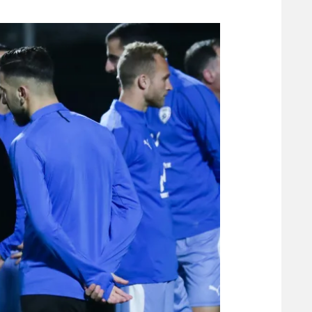
משתתפים וזוכים בפרסים
מכבי ת
הפועל 
תקנון משתתפים וזוכים בפרסים
הפועל 
תקנון עבור פעילות אלקטרה
הפועל 
תקנון עבור פעילות ספורט 1 – "מרלן"
מכבי נ
טניס
בני יהו
גיימינג E-Sports
תנאי שימוש
מדיניות פרטיות
תקנון פעילות ספורט 1
רשיון להקרנה פומבית לבית עסק
הצטרפות לחבילת הערוצים
לוח דרושים – ג'ובנט
תגיות