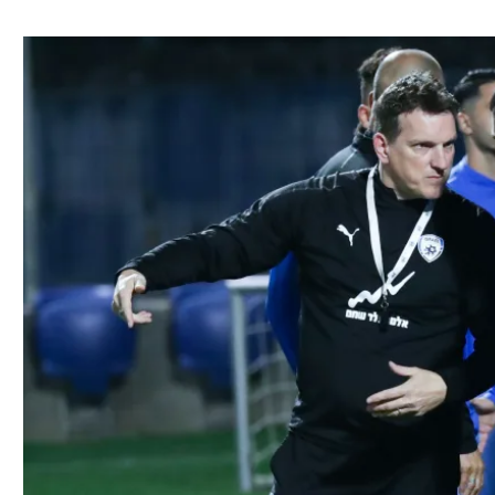
ל אביב
ליגה טורקית
תל אביב
ליגה סינית
חיפה
ליגה ברזילאית
באר שבע
ליגות נוספות
תניה
דה