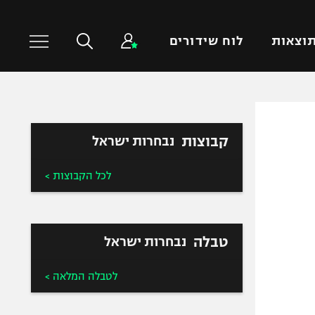
וצאות
לוח שידורים
כדורסל עולמי
ענפים נוספים
קבוצות
נבחרות ישראל
NBA
טניס
יורוליג
כדוריד
לכל הקבוצות >
יורוקאפ
כדורעף
שחייה
ג'ודו
טבלה
נבחרות ישראל
אגרוף
ספורט אולימפי
לטבלה המלאה >
UFC