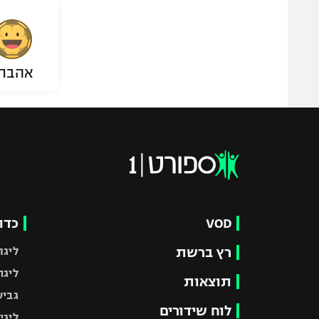
אהבת
VOD
כדו
רץ ברשת
ליגת
ליגה
תוצאות
גביע
לוח שידורים
ליגי