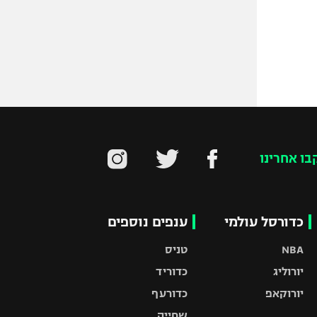
בו אחרינו
כדורסל עולמי
ענפים נוספים
NBA
טניס
יורוליג
כדוריד
יורוקאפ
כדורעף
שחייה