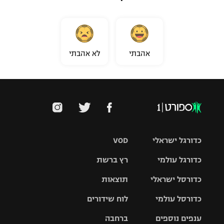
אהבתי
לא אהבתי
כדורגל ישראלי
VOD
כדורגל עולמי
רץ ברשת
ליגת העל
כדורסל ישראלי
תוצאות
ליגת
ליגה לאומית
האלופות
כדורסל עולמי
לוח שידורים
ליגת ווינר
סל
גביע הטוטו
ענפים נוספים
ברחבה
ליגה