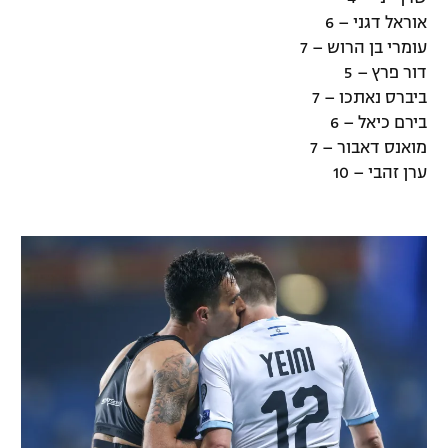
אוראל דגני – 6
רשיון להקרנה פומבית לבית עסק
עומרי בן הרוש – 7
דור פרץ – 5
הצטרפות לחבילת הערוצים
ביברס נאתכו – 7
לוח דרושים – ג'ובנט
בירם כיאל – 6
מואנס דאבור – 7
תגיות
ערן זהבי – 10
המגזין