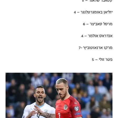
קסאבר שלאגר – 5
יוליאן באומגרטלנגר – 4
מרסל סאביצר – 6
אנדראס אולמר – 4
מרקו ארנאוטוביץ' -7
פטר זולי – 5