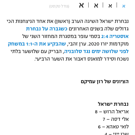
א
א
א
א
(גודל טקסט)
"מחצית בשכונה" – פודקאסט
אופניים
נבחרת ישראל השיגה הערב (ראשון) את אחד הניצחנות הכי
ספורט מוטורי
משתתפים וזוכים בפרסים
גדולים שלה בשנים האחרונים
כשגברה על נבחרת
אוסטריה 2:4
בסמי עופר במסגרת המחזור השני של
כדורמים
מוקדמות יורו 2020. ערן זהבי,
שהבקיע את ה-1:1 במשחק
תקנון משתתפים וזוכים בפרסים
טניס
לפני שלושה ימים נגד סלובניה
, הבריק עם שלושער בלתי
פוטבול אמריקאי NFL
נשכח וסידר למואנס דאבור את השער הרביעי.
תקנון עבור פעילות אלקטרה
גיימינג E-Sports
בייסבול MLB
תקנון עבור פעילות ספורט 1 – "מרלן"
הציונים של רון עמיקם
ספורט אתגרי ואקסטרים
תנאי שימוש
אומנויות לחימה
נבחרת ישראל
מדיניות פרטיות
אריאל הרוש – 8
גיימינג E-Sports
אלי דסה – 7
לואי טאהא – 6
תקנון פעילות ספורט 1
שרן ייני – 4