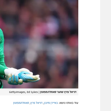
דניאל פרץ שוער סאות'המפטון
|
GettyImages, Ed Sykes
עוד באותו נושא:
באיירן מינכן
,
דניאל פרץ
,
סאות'המפטון