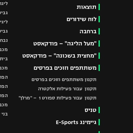
ליגה
תוצאות
גביע
לוח שידורים
ליגי
ברחבה
גביע
נבחר
"מעל הליגה" – פודקאסט
מכבי
"מחצית בשכונה" – פודקאסט
בית"
משתתפים וזוכים בפרסים
מכבי
הפוע
תקנון משתתפים וזוכים בפרסים
הפוע
תקנון עבור פעילות אלקטרה
הפוע
תקנון עבור פעילות ספורט 1 – "מרלן"
מכבי
טניס
בני 
גיימינג E-Sports