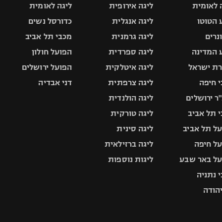
 לאומית
ליגה אירופית
ליגה לאומית
 הטוטו
ליגה אנגלית
כדורסל נשים
ונרים
ליגה גרמנית
מכבי תל אביב
 המדינה
ליגה ספרדית
הפועל חולון
ת ישראל
ליגה איטלקית
הפועל ירושלים
 חיפה
ליגה צרפתית
דני אבדיה
ר ירושלים
ליגה הולנדית
 תל אביב
ליגה טורקית
ל תל אביב
ליגה סינית
ל חיפה
ליגה ברזילאית
ל באר שבע
ליגות נוספות
 נתניה
יהודה