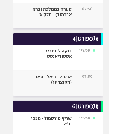
07:50
סערה בממלכה (ברק
אברמוב) - חלק א'
עכשיו
בוקה ג'וניורס -
אסטודיאנטס
07:50
ארסנל - ריאל בטיס
(מקוצר 15)
עכשיו
שריף טירספול - מכבי
ת"א