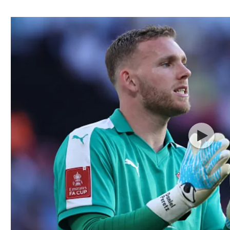
ל אביב
ליגה טורקית
תל אביב
ליגה סינית
חיפה
ליגה ברזילאית
באר שבע
ליגות נוספות
תניה
דה