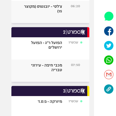
היאבקות WWE
06:20
צ'לסי - יובנטוס (מקוצר
אופניים
15)
ספורט מוטורי
כדורמים
פוטבול אמריקאי NFL
בייסבול MLB
עכשיו
הפועל ר"ג - הפועל
ירושלים
ספורט אתגרי
ואקסטרים
אומנויות לחימה
07:50
מכבי חיפה - עירוני
גיימינג E-Sports
טבריה
עכשיו
מיורקה - פ.ס.ז'