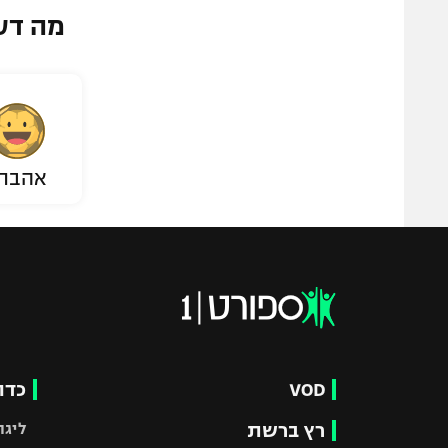
מה דע
אהבת
VOD
כדו
רץ ברשת
ליגת