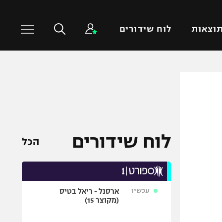
וצאות
לוח שידורים
כדורסל עולמי
ענפים נוספים
NBA
טניס
יורוליג
כדוריד
יורוקאפ
כדורעף
לוח שידורים
הכל
שחייה
ג'ודו
אגרוף
עכשיו
ארסנל - ריאל בטיס
ספורט אולימפי
(מקוצר 15)
UFC