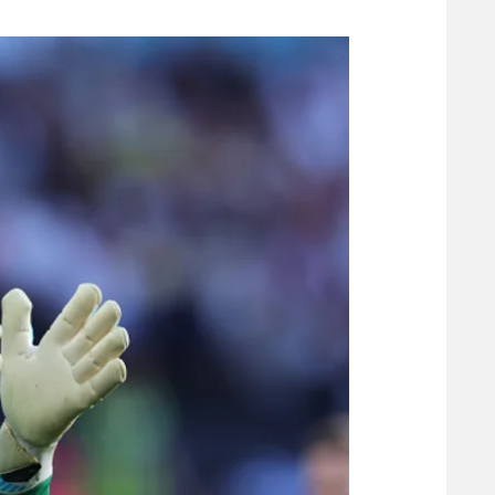
משתתפים וזוכים בפרסים
מכבי ת
הפועל 
תקנון משתתפים וזוכים בפרסים
הפועל 
תקנון עבור פעילות אלקטרה
הפועל 
תקנון עבור פעילות ספורט 1 – "מרלן"
מכבי נ
טניס
בני יהו
גיימינג E-Sports
תנאי שימוש
מדיניות פרטיות
תקנון פעילות ספורט 1
רשיון להקרנה פומבית לבית עסק
הצטרפות לחבילת הערוצים
לוח דרושים – ג'ובנט
תגיות