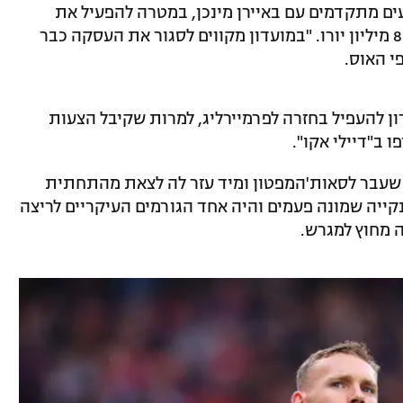
עים מתקדמים עם באיירן מינכן, במטרה להפעיל את
סעיף הרכישה שלו שלפי דיווחים עומד על 8 מיליון יורו. "במועדון מקווים לסגור את העסקה כבר
י האוס.
עדון להעפיל בחזרה לפרמיירליג, למרות שקיבל הצעות
 ב"דיילי אקו".
שעבר לסאות'המפטון ומיד עזר לה לצאת מהתחתית
ל רשת נקייה שמונה פעמים והיה אחד הגורמים העיקריים לריצה
 מחוץ למגרש.