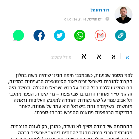
"מחצית בשכונה" – פודקאסט
דוד רוזנטל
אופניים
יום חמישי, 11:46, 04.01.24
ספורט מוטורי
משתתפים וזוכים בפרסים
כדורמים
תקנון משתתפים וזוכים בפרסים
טניס
א
א
א
א
פוטבול אמריקאי NFL
(גודל טקסט)
תקנון עבור פעילות אלקטרה
גיימינג E-Sports
בייסבול MLB
לפני מספר שבועות, כשבמכבי חיפה הבינו שיהיה קשה בחלון
תקנון עבור פעילות ספורט 1 – "מרלן"
הקרוב להנחית בישראל זרים לאור הסיטואציה הבעייתית במדינה,
ספורט אתגרי ואקסטרים
הם החליטו ללכת בכל הכוח על רכש ישראלי מהגולה. תחילה היה
תנאי שימוש
זה קני סייף ואחריו הדובדבן שבקצפת – גדי קינדה. הפער ממכבי
תל אביב עמד על שש נקודות והחזרה למאבק האליפות נראתה
אומנויות לחימה
מוחשית. כשקינדה נחת בישראל הוא עמד על שמונה. לאחר
הבדיקות הרפואיות פתאום ההפרש כבר דו-ספרתי.
מדיניות פרטיות
גיימינג E-Sports
ההחתמה של קינדה וסייף לא נועדה, כמובן, רק לעונה הנוכחית.
תקנון פעילות ספורט 1
מסורתית מכבי חיפה נוהגת להחתים בינואר ישראלים ברמה