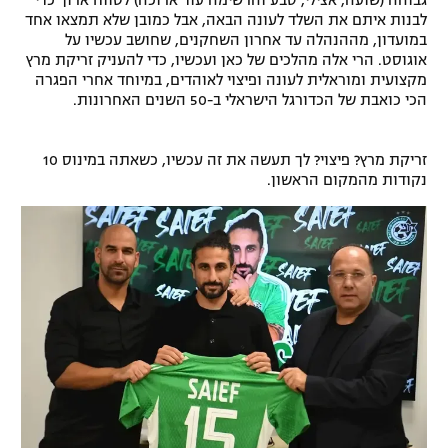
גבוהה (שועה, אצילי, סבע והרשימה עוד ארוכה) לטווח ארוך כדי
לבנות איתם את השלד לעונה הבאה, אבל כמובן שלא תמצאו אחד
רשיון להקרנה פומבית לבית עסק
במועדון, מההנהלה עד אחרון השחקנים, שחושב עכשיו על
אוגוסט. הרי אלה מהלכים של כאן ועכשיו, כדי להעניק זריקת מרץ
הצטרפות לחבילת הערוצים
מקצועית ומוראלית לעונה ופיצוי לאוהדים, במיוחד אחרי הפגרה
הכי כואבת של הכדורגל הישראלי ב-50 השנים האחרונות.
לוח דרושים – ג'ובנט
זריקת מרץ? פיצוי? לך תעשה את זה עכשיו, כשאתה במינוס 10
תגיות
נקודות מהמקום הראשון.
המגזין