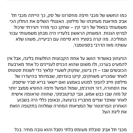
כמו החשש של מכבי חיפה מחסרונו של סק, כך הייתה מכבי תל
אביב מודאגת מעזיבתו של מילסון. האנגולי השלים את החלק הכי
משמעותי בפאזל של רובי קין – שחקן כנף מהיר ויצירתי שיכול
לפרוץ הגנות. המשחק הראשון בלעדיו היה מבחן משמעותי עבור
המוליכה. מה קרה בסוף? היא סיימה עם רביעייה, משהו שלא
עשתה מאז הדרבי בספטמבר.
הניצחון באשדוד הושג על אחת הקבוצות החלשות בליגה, אבל אין
להמעיט בערכו, ולו משום שהוא הכניס לעניינים כל אחד מארבעת
הכובשים שבו – דן ביטון, שזקוק לשערי קלאץ' כדי לשנות סטטוס
לאחד שמכריע משחקים, קיקו בונדוסו, שבמיוחד בהיעדרו של
מילסון חייב להפוך למנוע באמצע ואם יישאר בריא סביר שיספק
את הסחורה, דור תורג'מן, שמול הפועל חיפה החטיא ממצב יותר
קל מזה שבו כבש אמש, וגבי קניקובסקי, שחווה טראומה אישית
לאחר שאיבד שניים מחבריו ברצועה, ובאופן כללי היה בשבוע
האחרון הפרזנטור של המציאות המוזרה שמלווה בתקופה הזאת
את ליגת העל.
מכבי תל אביב סובלת מעומס בלתי נסבל והוא גובה מחיר. בכל