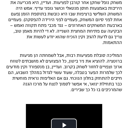
משחק נופל שחקן אחר קורבן לפציעות. ועדיין, היא מכריעה את
היריבות באמצעות חוסן מנטאלי וכושר גופני עדיף. אמש היה
המשחק השלישי ברציפות שבו היא כובשת בתוספת הזמן (פעם
אחת לפני סיום המשחק, פעמיים לפני הירידה להפסקה). פעמיים
בארבעת המשחקים האחרונים – נגד מכבי פתח תקווה ואמש –
הבקיעה עם פתיחת המחצית השנייה. לא די להיות מאמן טוב,
צריך גם לדעת להגיב וקין הוכיח שהוא יודע לעשות את
ההתאמות.
המוליכה סובלת מפציעות רבות, אבל לשמחתה הן מגיעות
ברוטציה. להוציא את ניר ביטון, כל הפצועים לא מושבתים לטווח
ארוך וצפויים לחזור לשחק בקרוב. ועדיין, בן מנספורד וקין מודעים
לכך שלמרות הפער בטבלה, שעוד עשוי לגדול במהלך השבוע, הם
חייבים להתחזק בחלון הנוכחי. גם אם האליפות נראית מוחשית
כבר בתחילת ינואר, אי אפשר לסמוך לנצח על מרכז הגנה
שהמרכיבים בו כל כך שבירים.