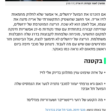
ממשיך לאגור נקודות. זיו אריה
|
דני מרון
אם הזכרנו את הפועל ירושלים, אי אפשר שלא לחלוק מחמאות
לזיו אריה. אני חושב שהשטיק התקשורתי של אריה מיצה את
עצמו, אבל לאמן הוא לא שכח. הריצה המוטרפת של ירושלים,
שהייתה קבורה בתחתית עם שתי נקודות מ-27 אפשריות וזינקה
למקום התשיעי, מוכיחה שלפחות לקבוצות בדרג שלה הסבלנות
משתלמת. הריצה של ירושלים לא תימשך לנצח, אבל הביטחון חזר
ומרגישים שם שיש עם מה לעבוד. ניצחון של מכבי חיפה ביום
ראשון פתאום לא נראה כמו באנקר.
בקטנה
* על איזה שיפוט עוין מתלונן בדיוק אלי לוי?
* האם גיא צרפתי יעזור למכבי נתניה לנער את הנמסיס שלה
הפועל תל אביב?
* מה הקטע של רועי ריינשרייבר ושערוריות פנדלים?
עוד באותו נושא:
מכבי חיפה
,
מכבי תל אביב בכדורגל