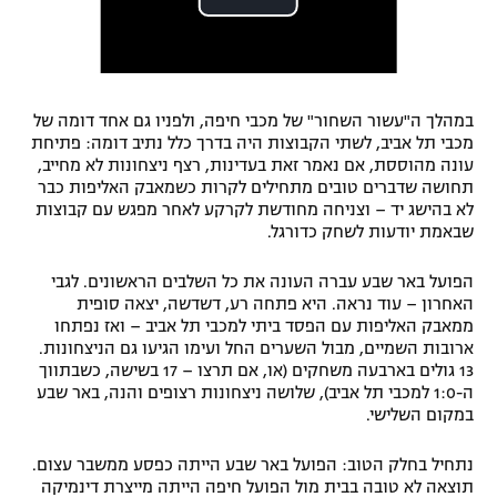
במהלך ה"עשור השחור" של מכבי חיפה, ולפניו גם אחד דומה של
מכבי תל אביב, לשתי הקבוצות היה בדרך כלל נתיב דומה: פתיחת
עונה מהוססת, אם נאמר זאת בעדינות, רצף ניצחונות לא מחייב,
תחושה שדברים טובים מתחילים לקרות כשמאבק האליפות כבר
לא בהישג יד – וצניחה מחודשת לקרקע לאחר מפגש עם קבוצות
שבאמת יודעות לשחק כדורגל.
הפועל באר שבע עברה העונה את כל השלבים הראשונים. לגבי
האחרון – עוד נראה. היא פתחה רע, דשדשה, יצאה סופית
ממאבק האליפות עם הפסד ביתי למכבי תל אביב – ואז נפתחו
ארובות השמיים, מבול השערים החל ועימו הגיעו גם הניצחונות.
13 גולים בארבעה משחקים (או, אם תרצו – 17 בשישה, כשבתווך
ה-1:0 למכבי תל אביב), שלושה ניצחונות רצופים והנה, באר שבע
במקום השלישי.
נתחיל בחלק הטוב: הפועל באר שבע הייתה כפסע ממשבר עצום.
תוצאה לא טובה בבית מול הפועל חיפה הייתה מייצרת דינמיקה