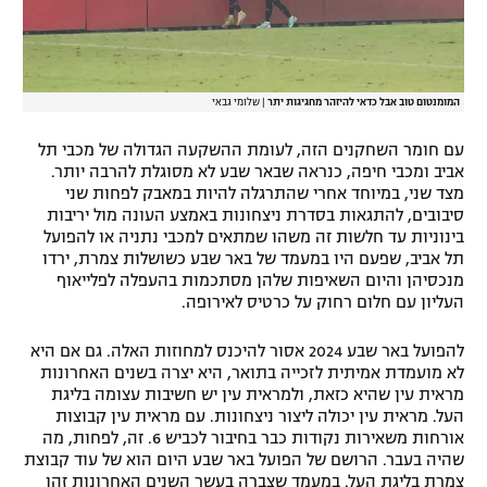
המומנטום טוב אבל כדאי להיזהר מחגיגות יתר
|
שלומי גבאי
עם חומר השחקנים הזה, לעומת ההשקעה הגדולה של מכבי תל
אביב ומכבי חיפה, כנראה שבאר שבע לא מסוגלת להרבה יותר.
מצד שני, במיוחד אחרי שהתרגלה להיות במאבק לפחות שני
סיבובים, להתגאות בסדרת ניצחונות באמצע העונה מול יריבות
בינוניות עד חלשות זה משהו שמתאים למכבי נתניה או להפועל
תל אביב, שפעם היו במעמד של באר שבע כשושלות צמרת, ירדו
מנכסיהן והיום השאיפות שלהן מסתכמות בהעפלה לפלייאוף
העליון עם חלום רחוק על כרטיס לאירופה.
להפועל באר שבע 2024 אסור להיכנס למחוזות האלה. גם אם היא
לא מועמדת אמיתית לזכייה בתואר, היא יצרה בשנים האחרונות
מראית עין שהיא כזאת, ולמראית עין יש חשיבות עצומה בליגת
העל. מראית עין יכולה ליצור ניצחונות. עם מראית עין קבוצות
אורחות משאירות נקודות כבר בחיבור לכביש 6. זה, לפחות, מה
שהיה בעבר. הרושם של הפועל באר שבע היום הוא של עוד קבוצת
צמרת בליגת העל. במעמד שצברה בעשר השנים האחרונות זהו