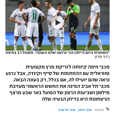
כדורסל נשים
נבחרת ישראל
יורוליג
ליגה ספרדית
טניס
VOD
מכבי תל אביב
מכבי חיפה
יורוקאפ
ליגה איטלקית
כדוריד
הפועל חולון
בית"ר ירושלים
רץ ברשת
ליגה צרפתית
כדורעף
הפועל ירושלים
מכבי תל אביב
ליגה הולנדית
שחייה
תוצאות
"המחצית היום הייתה הכי גרועה שלנו העונה". תסכול רב בחיפה
דני אבדיה
הפועל תל אביב
|
דני מרון
ליגה טורקית
ג'ודו
מכבי חיפה קיוותה לזריקת מרץ מקצועית
הפועל חיפה
לוח שידורים
ומוראלית עם ההחתמות של סייף וקינדה, אבל כרגע
ליגה סינית
אגרוף
נראה שהם יועילו לה, אם בכלל, רק בעונה הבאה.
הפועל באר שבע
ליגה ברזילאית
מכבי תל אביב הפיגה את החשש הראשוני מעזיבת
ברחבה
ספורט אולימפי
מילסון ושביעות הרצון של הפועל באר שבע מרצף
מכבי נתניה
ליגות נוספות
הניצחונות היא בדיוק הבעיה שלה
UFC
"מעל הליגה" – פודקאסט
בני יהודה
קבוצות:
מכבי חיפה
מכבי תל אביב
היאבקות WWE