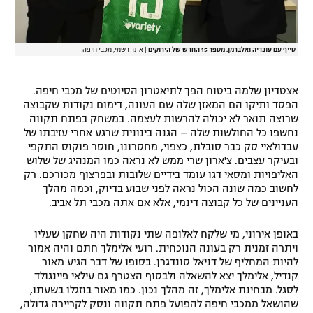
סייף עם עובדיה ואלברמן. מספר 15 החדש של הירוקים
|
אתר רשמי, מכבי חיפה
אצטדיון שלמה ביטוח הפך לתיאטרון הסיוטים של מכבי חיפה.
הפסד ותיקו הם המאזן שלה שם העונה, דימום נקודות שקבוצה
שרוצה תואר לא יכולה להרשות לעצמה. במשחק בפתח תקווה
נחשפו כל החולשות שלה – הגנה בינונית שרגע אחרי עזיבתו של
עבדולאיי סק כבר סובלת, כצפוי, מחסרונו, חוסר פוקוס התקפי
ובעיקר עצבים. צ'ארון שרי ממש לא נראה כמו המנהיג של שלוש
האליפויות ומסאי דגו עומד בידיים שלובות ובפרצוף מכורכם. רק
לחשוב כמה שונה הכול נראה לפני שבוע בדיוק, וכמה מהלך
העניינים של כל קבוצה דינמי, אלא אם אתה מכבי תל אביב.
באופן אירוני, מי שלקח לאלופה שתי נקודות היה שחקן שעליו
ויתרה זמנית רק בעונה הנוכחית. רועי אלימלך חתם והיה אמור
להיות המחליף של דניאל סונדגרן. בסופו של דבר הגיע מאור
קנדיל, אלימלך יצא להשאלה ולבסוף הצטרף גם עילאי פיינגולד
לסגל. מבחינת אלימלך, זה מהלך נכון. כמו מאור בוזגלו בשעתו,
שהושאל ממכבי חיפה להפועל פתח תקווה ונסק לקריירה גדולה,