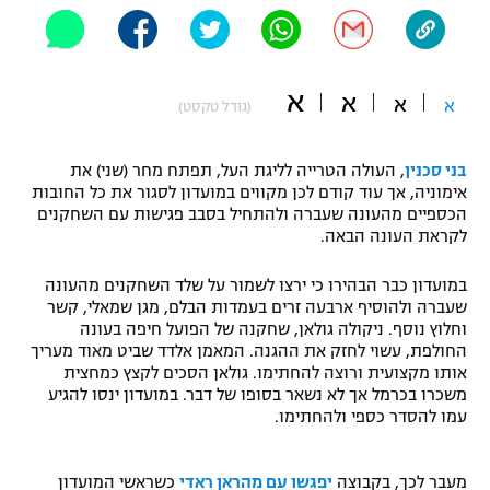
"מחצית בשכונה" – פודקאסט
אופניים
א
ספורט מוטורי
א
משתתפים וזוכים בפרסים
א
א
(גודל טקסט)
כדורמים
תקנון משתתפים וזוכים בפרסים
בני סכנין
, העולה הטרייה לליגת העל, תפתח מחר (שני) את
טניס
אימוניה, אך עוד קודם לכן מקווים במועדון לסגור את כל החובות
פוטבול אמריקאי NFL
הכספיים מהעונה שעברה ולהתחיל בסבב פגישות עם השחקנים
תקנון עבור פעילות אלקטרה
לקראת העונה הבאה.
גיימינג E-Sports
בייסבול MLB
תקנון עבור פעילות ספורט 1 – "מרלן"
במועדון כבר הבהירו כי ירצו לשמור על שלד השחקנים מהעונה
ספורט אתגרי ואקסטרים
שעברה ולהוסיף ארבעה זרים בעמדות הבלם, מגן שמאלי, קשר
תנאי שימוש
וחלוץ נוסף. ניקולה גולאן, שחקנה של הפועל חיפה בעונה
החולפת, עשוי לחזק את ההגנה. המאמן אלדד שביט מאוד מעריך
אומנויות לחימה
אותו מקצועית ורוצה להחתימו. גולאן הסכים לקצץ כמחצית
משכרו בכרמל אך לא נשאר בסופו של דבר. במועדון ינסו להגיע
מדיניות פרטיות
גיימינג E-Sports
עמו להסדר כספי ולהחתימו.
תקנון פעילות ספורט 1
מעבר לכך, בקבוצה
יפגשו עם מהראן ראדי
כשראשי המועדון