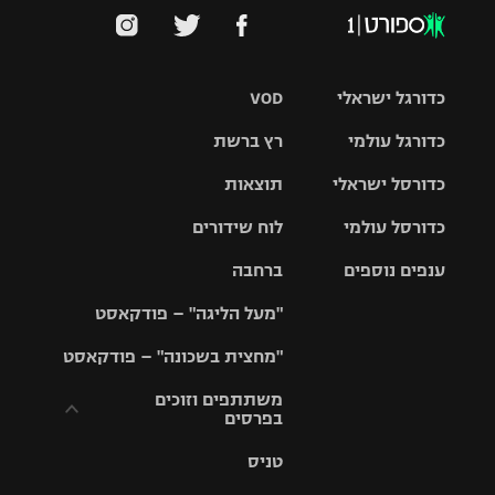
כדורגל ישראלי
VOD
כדורגל עולמי
רץ ברשת
ליגת העל
כדורסל ישראלי
תוצאות
ליגת
ליגה לאומית
האלופות
כדורסל עולמי
לוח שידורים
ליגת ווינר
סל
גביע הטוטו
ענפים נוספים
ברחבה
ליגה
NBA
אירופית
"מעל הליגה" – פודקאסט
ליגה לאומית
ליגיונרים
טניס
יורוליג
ליגה אנגלית
"מחצית בשכונה" – פודקאסט
כדורסל נשים
גביע המדינה
כדוריד
יורוקאפ
ליגה גרמנית
משתתפים וזוכים
בפרסים
מכבי תל
נבחרת
כדורעף
אביב
ישראל
ליגה
טניס
ספרדית
תקנון משתתפים
שחייה
הפועל חולון
מכבי חיפה