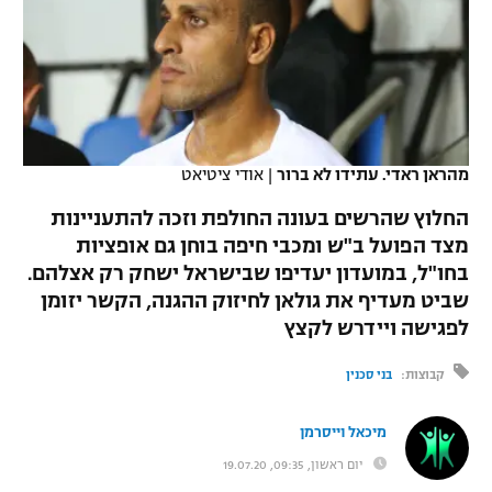
כדורסל נשים
נבחרת ישראל
יורוליג
ליגה ספרדית
טניס
VOD
מכבי תל אביב
מכבי חיפה
יורוקאפ
ליגה איטלקית
כדוריד
הפועל חולון
בית"ר ירושלים
רץ ברשת
ליגה צרפתית
כדורעף
מהראן ראדי. עתידו לא ברור
|
אודי ציטיאט
הפועל ירושלים
מכבי תל אביב
ליגה הולנדית
החלוץ שהרשים בעונה החולפת וזכה להתעניינות
שחייה
תוצאות
דני אבדיה
הפועל תל אביב
מצד הפועל ב"ש ומכבי חיפה בוחן גם אופציות
ליגה טורקית
בחו"ל, במועדון יעדיפו שבישראל ישחק רק אצלהם.
ג'ודו
הפועל חיפה
לוח שידורים
שביט מעדיף את גולאן לחיזוק ההגנה, הקשר יזומן
ליגה סינית
אגרוף
לפגישה ויידרש לקצץ
הפועל באר שבע
ליגה ברזילאית
ברחבה
קבוצות:
בני סכנין
ספורט אולימפי
מכבי נתניה
ליגות נוספות
UFC
מיכאל וייסרמן
"מעל הליגה" – פודקאסט
בני יהודה
יום ראשון, 09:35, 19.07.20
היאבקות WWE