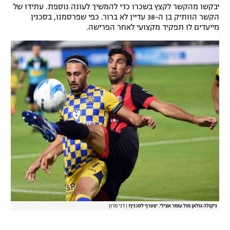
יבקשו מהקשר לקצץ בשכרו כדי להמשיך לעונה נוספת. עתידו של
רשיון להקרנה פומבית לבית עסק
הקשר הוותיק בן ה-38 עדיין לא ברור. כפי שפרסמנו, בסכנין
מייעדים לו תפקיד מקצועי לאחר הפרישה.
הצטרפות לחבילת הערוצים
לוח דרושים – ג'ובנט
תגיות
המגזין
ניקולה גולאן מול עומר אצילי. יצטרף לסכנין?
|
דני מרון