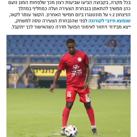
בכל מקרה, בקבוצה הביעו שביעות רצון מכך שלפחות המגן נועם
רשיון להקרנה פומבית לבית עסק
כהן ממשיך להתאמן בנבחרת הצעירה ועלה כמחליף במהלך
הניצחון 1:2 על מונטנגרו ביום חמישי האחרון. הקשר עומר לקאו,
שנמצא חיובי לקורונה
לפני שהנבחרת הצעירה טסה למשחק,
הצטרפות לחבילת הערוצים
ייצא מבידוד ויחזור לאימוני הפועל חדרה כשהאישור לכך יתקבל.
לוח דרושים – ג'ובנט
תגיות
המגזין