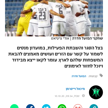
כדורסל נשים
נבחרת ישראל
יורוליג
ליגה ספרדית
טניס
VOD
מכבי תל אביב
מכבי חיפה
יורוקאפ
ליגה איטלקית
כדוריד
הפועל חולון
בית"ר ירושלים
רץ ברשת
ליגה צרפתית
כדורעף
שחקני הפועל חדרה
|
אודי ציטיאט
הפועל ירושלים
מכבי תל אביב
ליגה הולנדית
בצל הסגר והשבתת הפעילות, במועדון מנסים
שחייה
תוצאות
דני אבדיה
הפועל תל אביב
לשמור על קשר עם הזרים ועושים מאמצים להבאת
ליגה טורקית
המשפחות שלהם לארץ. עומר לקאו ייצא מבידוד
ג'ודו
הפועל חיפה
לוח שידורים
ויוכל לחזור לאימונים
ליגה סינית
אגרוף
הפועל באר שבע
קבוצות:
הפועל חדרה
ליגה ברזילאית
ברחבה
ספורט אולימפי
מכבי נתניה
מיכאל וייסרמן
ליגות נוספות
UFC
שבת, 09:34, 10.10.20
"מעל הליגה" – פודקאסט
בני יהודה
היאבקות WWE