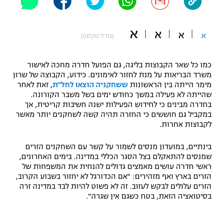
"מחצית בשכונה" – פודקאסט
אופניים
א
א
א
א
(גודל טקסט)
ספורט מוטורי
משתתפים וזוכים בפרסים
כמו כל שאר הקבוצות בליגה, גם הפועל חדרה מחכה לאישור
כדורמים
משרד הבריאות על מנת לחזור לאימונים. כידוע, הקבוצה של שרון
תקנון משתתפים וזוכים בפרסים
טניס
מימר הייתה בין הראשונות
ששחקניה הוצאו לחל"ת
, זאת לאחר
פוטבול אמריקאי NFL
שהייתה לא פעילה במשך כחודש ימים בשל משבר הקורונה.
תקנון עבור פעילות אלקטרה
בחדרה מבינים כי לחידוש הפעילות ישנה חשיבות קריטית, אך
גיימינג E-Sports
במקביל גם חוששים כי החזרה תהיה קשה לשחקנים יותר מאשר
בייסבול MLB
תקנון עבור פעילות ספורט 1 – "מרלן"
לקבוצות אחרות.
ספורט אתגרי ואקסטרים
בינתיים, במועדון מנסים לשמור על קשר עם השחקנים הזרים
תנאי שימוש
שמנסים להתאקלם בצל הסגר הכללי במדינה. בימים האחרונים,
אומנויות לחימה
ראשי חדרה עושים מאמצים גדולים להנחית את המשפחות של
הזרים בארץ ואף מזהירים: "אם הכדורגל לא יחזור בשבוע הקרוב,
מדיניות פרטיות
הזרים עלולים לבקש לעזוב. זה לא פשוט להיות לבד במדינה זרה
גיימינג E-Sports
בסיטואציה הזאת, בטח כשגם אין שגרה".
תקנון פעילות ספורט 1